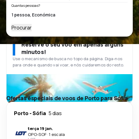
Quantas pessoas?
Procurar
Reserve o seu voo em apenas alguns
minutos!
Use o mecanismo de busca no topo da página. Diga-nos
para onde e quando vai voar, e nós cuidaremos do resto.
Ofertas especiais de voos de Porto para Sófia
Porto
-
Sófia
5 dias
terça 19 jan.
OPO
-
SOF
·
1 escala