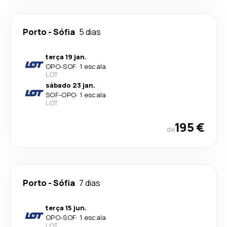
Porto
-
Sófia
5 dias
terça 19 jan.
OPO
-
SOF
·
1 escala
LOT
sábado 23 jan.
SOF
-
OPO
·
1 escala
LOT
195 €
de
Porto
-
Sófia
7 dias
terça 15 jun.
OPO
-
SOF
·
1 escala
LOT