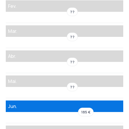
Fev.
??
Mar.
??
Abr.
??
Mai.
??
Jun.
185 €