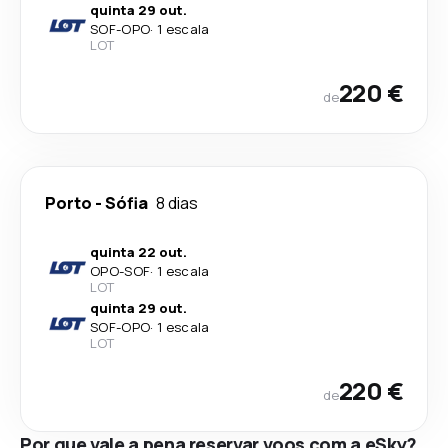
quinta 29 out.
SOF
-
OPO
·
1 escala
LOT
220 €
de
Porto
-
Sófia
8 dias
quinta 22 out.
OPO
-
SOF
·
1 escala
LOT
quinta 29 out.
SOF
-
OPO
·
1 escala
LOT
220 €
de
Por que vale a pena reservar voos com a eSky?