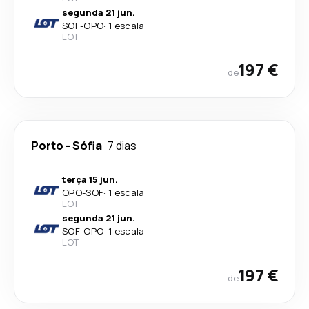
segunda 21 jun.
SOF
-
OPO
·
1 escala
LOT
197 €
de
Porto
-
Sófia
7 dias
terça 15 jun.
OPO
-
SOF
·
1 escala
LOT
segunda 21 jun.
SOF
-
OPO
·
1 escala
LOT
197 €
de