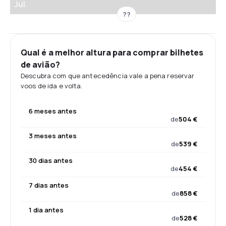
Jul.
??
Qual é a melhor altura para comprar bilhetes
de avião?
Descubra com que antecedência vale a pena reservar
voos de ida e volta.
6 meses antes
de
504 €
3 meses antes
de
539 €
30 dias antes
de
454 €
7 dias antes
de
858 €
1 dia antes
de
528 €