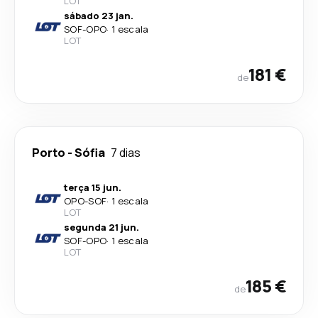
LOT
sábado 23 jan.
SOF
-
OPO
·
1 escala
LOT
181 €
de
Porto
-
Sófia
7 dias
terça 15 jun.
OPO
-
SOF
·
1 escala
LOT
segunda 21 jun.
SOF
-
OPO
·
1 escala
LOT
185 €
de