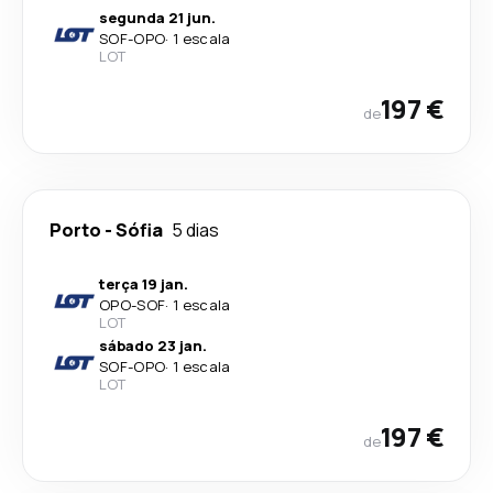
segunda 21 jun.
SOF
-
OPO
·
1 escala
LOT
197 €
de
Porto
-
Sófia
5 dias
terça 19 jan.
OPO
-
SOF
·
1 escala
LOT
sábado 23 jan.
SOF
-
OPO
·
1 escala
LOT
197 €
de