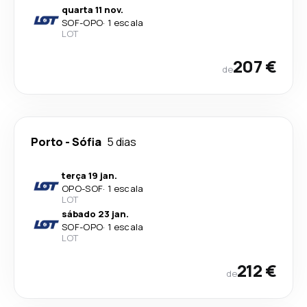
quarta 11 nov.
SOF
-
OPO
·
1 escala
LOT
207 €
de
Porto
-
Sófia
5 dias
terça 19 jan.
OPO
-
SOF
·
1 escala
LOT
sábado 23 jan.
SOF
-
OPO
·
1 escala
LOT
212 €
de