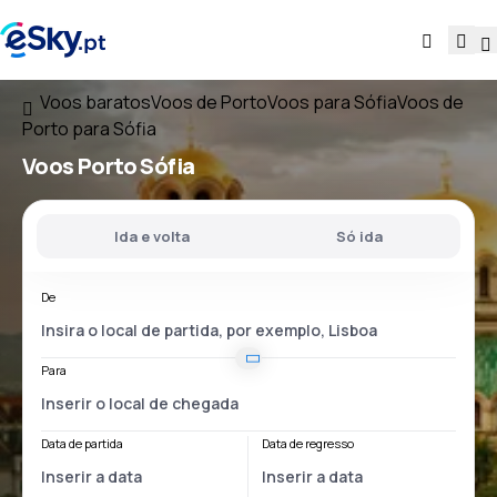
Voos baratos
Voos de Porto
Voos para Sófia
Voos de
Porto para Sófia
Voos
Porto Sófia
Ida e volta
Só ida
De
Para
Data de partida
Data de regresso