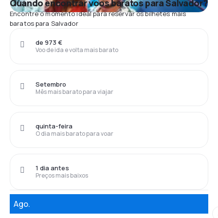
Quando encontrar voos baratos para Salvador?
Encontre o momento ideal para reservar os bilhetes mais
baratos para Salvador
de 973 €
Voo de ida e volta mais barato
Setembro
Mês mais barato para viajar
quinta-feira
O dia mais barato para voar
1 dia antes
Preços mais baixos
Ago.