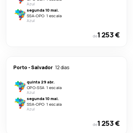
Azul
segunda 10 mai.
SSA
-
OPO
·
1 escala
Azul
1 253 €
de
Porto
-
Salvador
12 dias
quinta 29 abr.
OPO
-
SSA
·
1 escala
Azul
segunda 10 mai.
SSA
-
OPO
·
1 escala
Azul
1 253 €
de