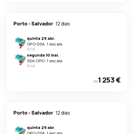
Porto
-
Salvador
12 dias
quinta 29 abr.
OPO
-
SSA
·
1 escala
Azul
segunda 10 mai.
SSA
-
OPO
·
1 escala
Azul
1 253 €
de
Porto
-
Salvador
12 dias
quinta 29 abr.
OPO
-
SSA
·
1 escala