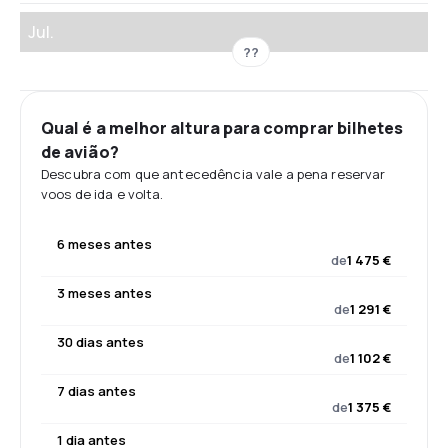
Jul.
??
Qual é a melhor altura para comprar bilhetes
de avião?
Descubra com que antecedência vale a pena reservar
voos de ida e volta.
6 meses antes
de
1 475 €
3 meses antes
de
1 291 €
30 dias antes
de
1 102 €
7 dias antes
de
1 375 €
1 dia antes