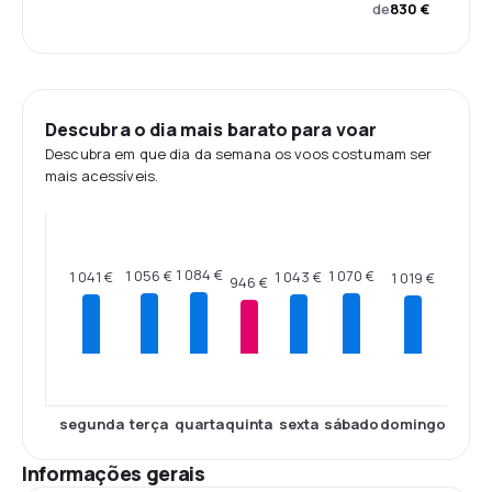
de
830 €
Descubra o dia mais barato para voar
Descubra em que dia da semana os voos costumam ser
mais acessíveis.
1 084 €
1 070 €
1 056 €
1 043 €
1 041 €
1 019 €
946 €
segunda
terça
quarta
quinta
sexta
sábado
domingo
Informações gerais