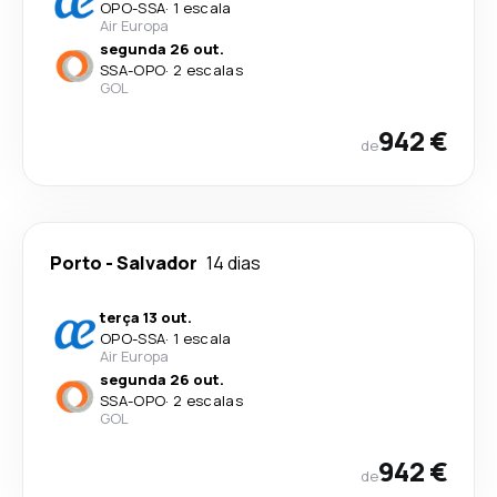
OPO
-
SSA
·
1 escala
Air Europa
segunda 26 out.
SSA
-
OPO
·
2 escalas
GOL
942 €
de
Porto
-
Salvador
14 dias
terça 13 out.
OPO
-
SSA
·
1 escala
Air Europa
segunda 26 out.
SSA
-
OPO
·
2 escalas
GOL
942 €
de