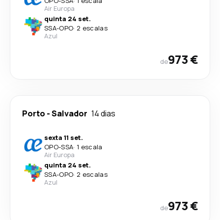
OPO
-
SSA
·
1 escala
Air Europa
quinta 24 set.
SSA
-
OPO
·
2 escalas
Azul
973 €
de
Porto
-
Salvador
14 dias
sexta 11 set.
OPO
-
SSA
·
1 escala
Air Europa
quinta 24 set.
SSA
-
OPO
·
2 escalas
Azul
973 €
de