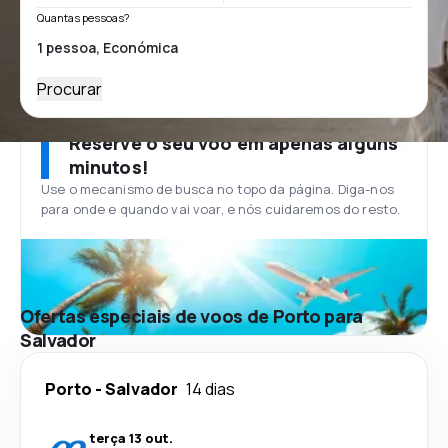
Quantas pessoas?
Procurar
Reserve o seu voo em apenas alguns
minutos!
Use o mecanismo de busca no topo da página. Diga-nos
para onde e quando vai voar, e nós cuidaremos do resto.
Ofertas especiais de voos de Porto para
Salvador
Porto
-
Salvador
14 dias
terça 13 out.