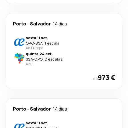
Porto
-
Salvador
14 dias
sexta 11 set.
OPO
-
SSA
·
1 escala
Air Europa
quinta 24 set.
SSA
-
OPO
·
2 escalas
Azul
973 €
de
Porto
-
Salvador
14 dias
sexta 11 set.