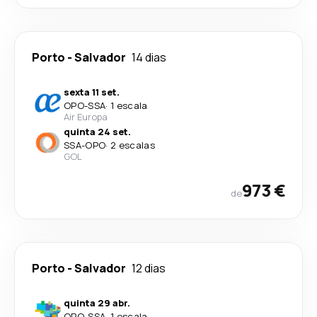
Porto
-
Salvador
14 dias
sexta 11 set.
OPO
-
SSA
·
1 escala
Air Europa
quinta 24 set.
SSA
-
OPO
·
2 escalas
GOL
973 €
de
Porto
-
Salvador
12 dias
quinta 29 abr.
OPO
-
SSA
·
1 escala