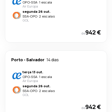
OPO
-
SSA
·
1 escala
Air Europa
segunda 26 out.
SSA
-
OPO
·
2 escalas
GOL
942 €
de
Porto
-
Salvador
14 dias
terça 13 out.
OPO
-
SSA
·
1 escala
Air Europa
segunda 26 out.
SSA
-
OPO
·
2 escalas
GOL
942 €
de