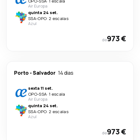
OPO
-
SSA
·
1 escala
Air Europa
quinta 24 set.
SSA
-
OPO
·
2 escalas
Azul
973 €
de
Porto
-
Salvador
14 dias
sexta 11 set.
OPO
-
SSA
·
1 escala
Air Europa
quinta 24 set.
SSA
-
OPO
·
2 escalas
Azul
973 €
de