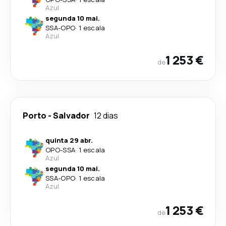
Azul
segunda 10 mai.
SSA
-
OPO
·
1 escala
Azul
1 253 €
de
Porto
-
Salvador
12 dias
quinta 29 abr.
OPO
-
SSA
·
1 escala
Azul
segunda 10 mai.
SSA
-
OPO
·
1 escala
Azul
1 253 €
de