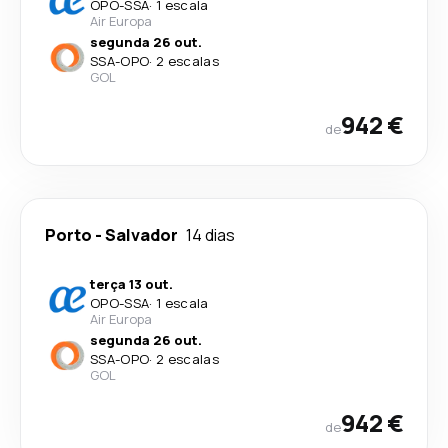
OPO
-
SSA
·
1 escala
Air Europa
segunda 26 out.
SSA
-
OPO
·
2 escalas
GOL
942 €
de
Porto
-
Salvador
14 dias
terça 13 out.
OPO
-
SSA
·
1 escala
Air Europa
segunda 26 out.
SSA
-
OPO
·
2 escalas
GOL
942 €
de