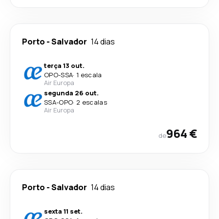
Porto
-
Salvador
14 dias
terça 13 out.
OPO
-
SSA
·
1 escala
Air Europa
segunda 26 out.
SSA
-
OPO
·
2 escalas
Air Europa
964 €
de
Porto
-
Salvador
14 dias
sexta 11 set.