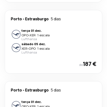
Porto
-
Estrasburgo
5 dias
terça 01 dez.
OPO
-
XER
·
1 escala
Lufthansa
sábado 05 dez.
XER
-
OPO
·
1 escala
Lufthansa
187 €
de
Porto
-
Estrasburgo
5 dias
terça 01 dez.
OPO
-
XER
·
1 escala