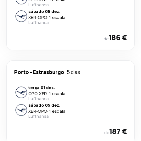
Lufthansa
sábado 05 dez.
XER
-
OPO
·
1 escala
Lufthansa
186 €
de
Porto
-
Estrasburgo
5 dias
terça 01 dez.
OPO
-
XER
·
1 escala
Lufthansa
sábado 05 dez.
XER
-
OPO
·
1 escala
Lufthansa
187 €
de