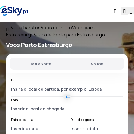
Voos baratos
Voos de Porto
Voos para
Estrasburgo
Voos de Porto para Estrasburgo
Voos
Porto Estrasburgo
Ida e volta
Só ida
De
Para
Data de partida
Data de regresso