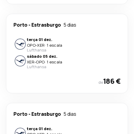
Porto
-
Estrasburgo
5 dias
terça 01 dez.
OPO
-
XER
·
1 escala
Lufthansa
sábado 05 dez.
XER
-
OPO
·
1 escala
Lufthansa
186 €
de
Porto
-
Estrasburgo
5 dias
terça 01 dez.