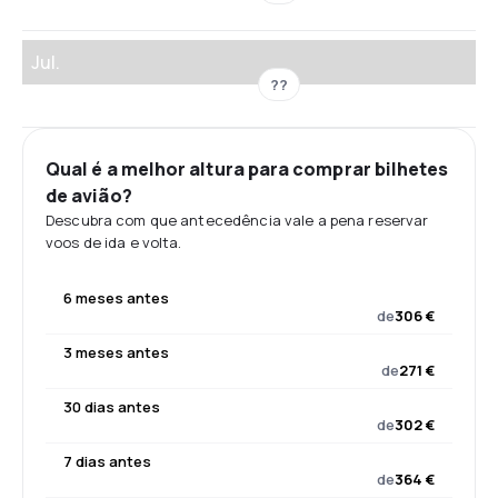
Jul.
??
Qual é a melhor altura para comprar bilhetes
de avião?
Descubra com que antecedência vale a pena reservar
voos de ida e volta.
6 meses antes
de
306 €
3 meses antes
de
271 €
30 dias antes
de
302 €
7 dias antes
de
364 €