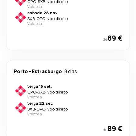
OPO
-
SXB
·
voo direto
Volotea
sábado 28 nov.
SXB
-
OPO
·
voo direto
Volotea
89 €
de
Porto
-
Estrasburgo
8 dias
terça 15 set.
OPO
-
SXB
·
voo direto
Volotea
terça 22 set.
SXB
-
OPO
·
voo direto
Volotea
89 €
de