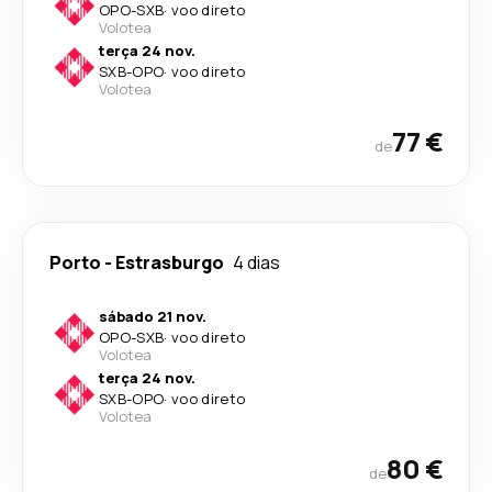
OPO
-
SXB
·
voo direto
Volotea
terça 24 nov.
SXB
-
OPO
·
voo direto
Volotea
77 €
de
Porto
-
Estrasburgo
4 dias
sábado 21 nov.
OPO
-
SXB
·
voo direto
Volotea
terça 24 nov.
SXB
-
OPO
·
voo direto
Volotea
80 €
de