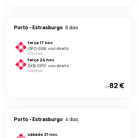
Porto
-
Estrasburgo
8 dias
terça 17 nov.
OPO
-
SXB
·
voo direto
Volotea
terça 24 nov.
SXB
-
OPO
·
voo direto
Volotea
82 €
de
Porto
-
Estrasburgo
4 dias
sábado 21 nov.