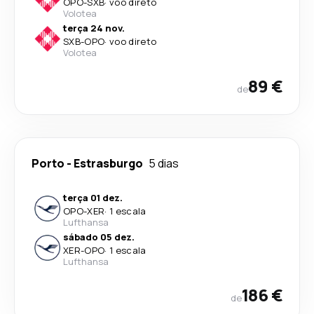
OPO
-
SXB
·
voo direto
Volotea
terça 24 nov.
SXB
-
OPO
·
voo direto
Volotea
89 €
de
Porto
-
Estrasburgo
5 dias
terça 01 dez.
OPO
-
XER
·
1 escala
Lufthansa
sábado 05 dez.
XER
-
OPO
·
1 escala
Lufthansa
186 €
de