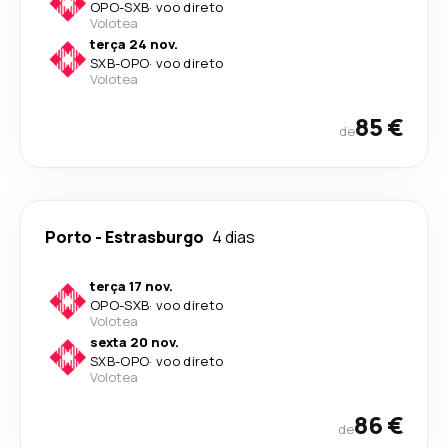
OPO
-
SXB
·
voo direto
Volotea
terça 24 nov.
SXB
-
OPO
·
voo direto
Volotea
85 €
de
Porto
-
Estrasburgo
4 dias
terça 17 nov.
OPO
-
SXB
·
voo direto
Volotea
sexta 20 nov.
SXB
-
OPO
·
voo direto
Volotea
86 €
de