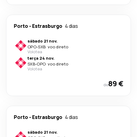
Porto
-
Estrasburgo
4 dias
sábado 21 nov.
OPO
-
SXB
·
voo direto
Volotea
terça 24 nov.
SXB
-
OPO
·
voo direto
Volotea
89 €
de
Porto
-
Estrasburgo
4 dias
sábado 21 nov.