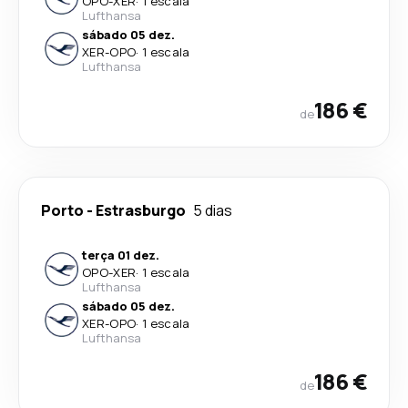
OPO
-
XER
·
1 escala
Lufthansa
sábado 05 dez.
XER
-
OPO
·
1 escala
Lufthansa
186 €
de
Porto
-
Estrasburgo
5 dias
terça 01 dez.
OPO
-
XER
·
1 escala
Lufthansa
sábado 05 dez.
XER
-
OPO
·
1 escala
Lufthansa
186 €
de