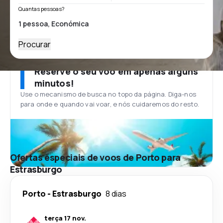
Quantas pessoas?
Procurar
Reserve o seu voo em apenas alguns
minutos!
Use o mecanismo de busca no topo da página. Diga-nos
para onde e quando vai voar, e nós cuidaremos do resto.
Ofertas especiais de voos de Porto para
Estrasburgo
Porto
-
Estrasburgo
8 dias
terça 17 nov.