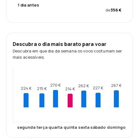
1 dia antes
de
356 €
Descubra o dia mais barato para voar
Descubra em que dia da semana os voos costumam ser
mais acessíveis.
270 €
267 €
262 €
227 €
224 €
215 €
214 €
segunda
terça
quarta
quinta
sexta
sábado
domingo