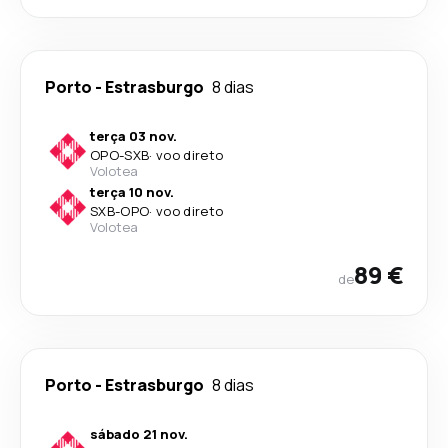
Porto
-
Estrasburgo
8 dias
terça 03 nov.
OPO
-
SXB
·
voo direto
Volotea
terça 10 nov.
SXB
-
OPO
·
voo direto
Volotea
89 €
de
Porto
-
Estrasburgo
8 dias
sábado 21 nov.