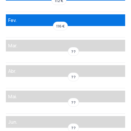
112 €
Fev.
116 €
Mar.
??
Abr.
??
Mai.
??
Jun.
??