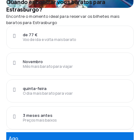
Quando encontrar voos baratos para
Estrasburgo?
Encontre o momento ideal para reservar os bilhetes mais
baratos para Estrasburgo
de 77 €
Voo de ida e volta mais barato
Novembro
Mês mais barato para viajar
quinta-feira
O dia mais barato para voar
3 meses antes
Preços mais baixos
Ago.