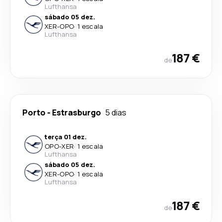
Lufthansa
sábado 05 dez.
XER
-
OPO
·
1 escala
Lufthansa
187 €
de
Porto
-
Estrasburgo
5 dias
terça 01 dez.
OPO
-
XER
·
1 escala
Lufthansa
sábado 05 dez.
XER
-
OPO
·
1 escala
Lufthansa
187 €
de