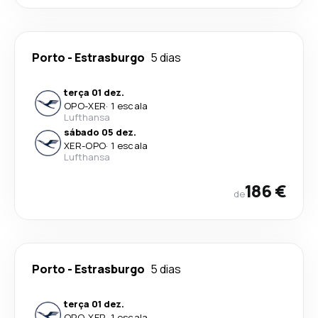
Porto
-
Estrasburgo
5 dias
terça 01 dez.
OPO
-
XER
·
1 escala
Lufthansa
sábado 05 dez.
XER
-
OPO
·
1 escala
Lufthansa
186 €
de
Porto
-
Estrasburgo
5 dias
terça 01 dez.
OPO
-
XER
·
1 escala