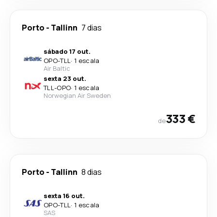
Porto
-
Tallinn
7 dias
sábado 17 out.
OPO
-
TLL
·
1 escala
Air Baltic
sexta 23 out.
TLL
-
OPO
·
1 escala
Norwegian Air Sweden
333 €
de
Porto
-
Tallinn
8 dias
sexta 16 out.
OPO
-
TLL
·
1 escala
SAS