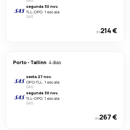
SAS
segunda 30 nov.
TLL
-
OPO
·
1 escala
SAS
214 €
de
Porto
-
Tallinn
4 dias
sexta 27 nov.
OPO
-
TLL
·
1 escala
SAS
segunda 30 nov.
TLL
-
OPO
·
1 escala
SAS
267 €
de