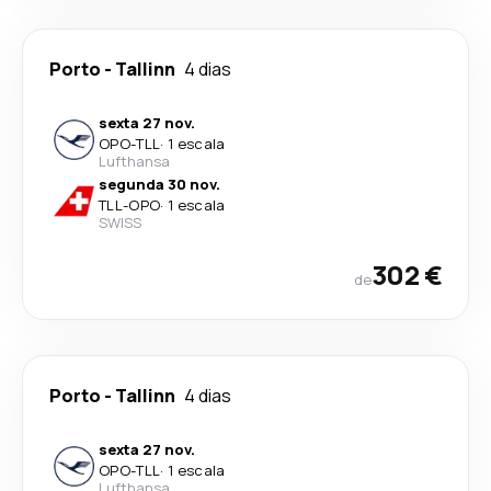
Porto
-
Tallinn
4 dias
sexta 27 nov.
OPO
-
TLL
·
1 escala
Lufthansa
segunda 30 nov.
TLL
-
OPO
·
1 escala
SWISS
302 €
de
Porto
-
Tallinn
4 dias
sexta 27 nov.
OPO
-
TLL
·
1 escala
Lufthansa