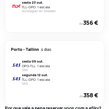
sexta 23 out.
TLL
-
OPO
·
1 escala
Norwegian Air Sweden
356 €
de
Porto
-
Tallinn
4 dias
sexta 09 out.
OPO
-
TLL
·
1 escala
SAS
segunda 12 out.
TLL
-
OPO
·
1 escala
SAS
358 €
de
Por que vale a pena reservar voos com a eSky?