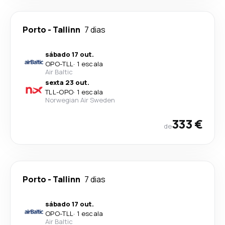
Porto
-
Tallinn
7 dias
sábado 17 out.
OPO
-
TLL
·
1 escala
Air Baltic
sexta 23 out.
TLL
-
OPO
·
1 escala
Norwegian Air Sweden
333 €
de
Porto
-
Tallinn
7 dias
sábado 17 out.
OPO
-
TLL
·
1 escala
Air Baltic