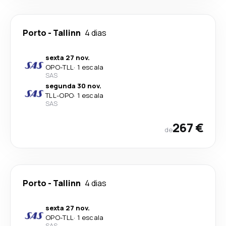
Porto
-
Tallinn
4 dias
sexta 27 nov.
OPO
-
TLL
·
1 escala
SAS
segunda 30 nov.
TLL
-
OPO
·
1 escala
SAS
267 €
de
Porto
-
Tallinn
4 dias
sexta 27 nov.
OPO
-
TLL
·
1 escala
SAS