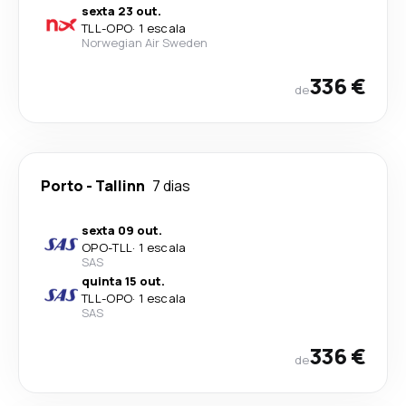
sexta 23 out.
TLL
-
OPO
·
1 escala
Norwegian Air Sweden
336 €
de
Porto
-
Tallinn
7 dias
sexta 09 out.
OPO
-
TLL
·
1 escala
SAS
quinta 15 out.
TLL
-
OPO
·
1 escala
SAS
336 €
de