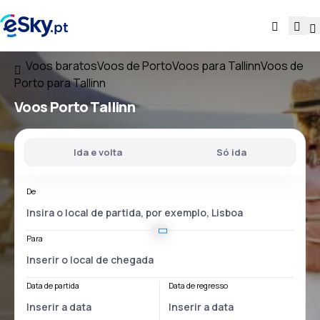
Voos baratos
Voos de Porto
Voos para Tallinn
Voos de
Porto para Tallinn
Voos
Porto Tallinn
Ida e volta
Só ida
De
Para
Data de partida
Data de regresso