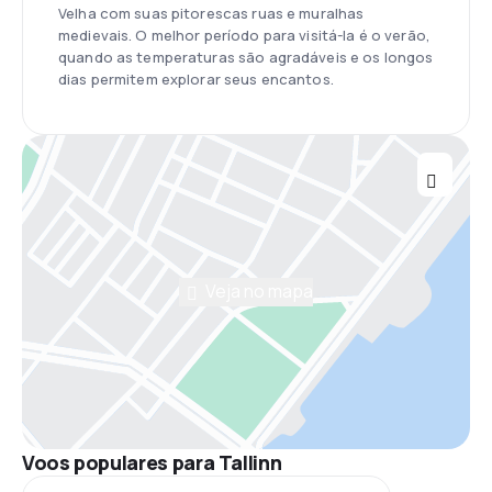
Velha com suas pitorescas ruas e muralhas
medievais. O melhor período para visitá-la é o verão,
quando as temperaturas são agradáveis e os longos
dias permitem explorar seus encantos.
Veja no mapa
Voos populares para Tallinn