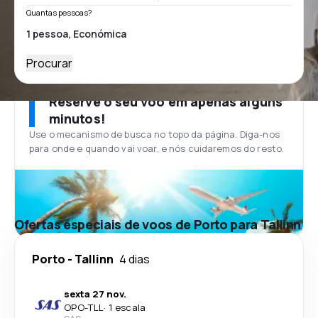
Quantas pessoas?
Procurar
Reserve o seu voo em apenas alguns
minutos!
Use o mecanismo de busca no topo da página. Diga-nos
para onde e quando vai voar, e nós cuidaremos do resto.
Ofertas especiais de voos de Porto para Tallinn
Porto
-
Tallinn
4 dias
sexta 27 nov.
OPO
-
TLL
·
1 escala