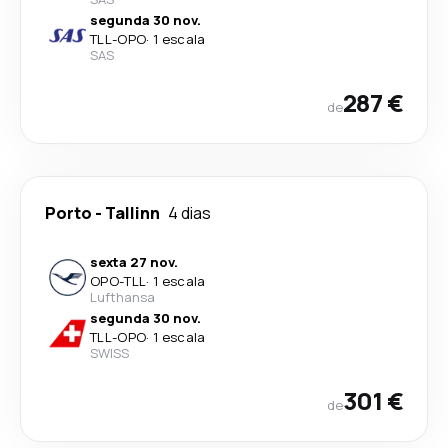
segunda 30 nov.
TLL
-
OPO
·
1 escala
SAS
287 €
de
Porto
-
Tallinn
4 dias
sexta 27 nov.
OPO
-
TLL
·
1 escala
Lufthansa
segunda 30 nov.
TLL
-
OPO
·
1 escala
SWISS
301 €
de