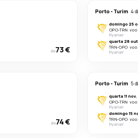
Porto
-
Turim
4 d
domingo 25 o
OPO
-
TRN
·
voo 
Ryanair
quarta 28 out
73 €
TRN
-
OPO
·
voo 
de
Ryanair
Porto
-
Turim
5 d
quarta 11 nov.
OPO
-
TRN
·
voo 
Ryanair
domingo 15 no
74 €
TRN
-
OPO
·
voo 
de
Ryanair