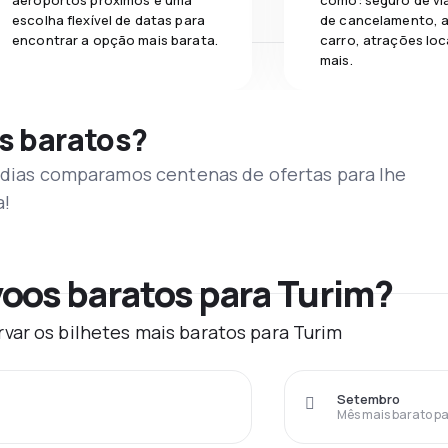
aeroportos próximos e uma
como: seguro de vi
escolha flexível de datas para
de cancelamento, a
encontrar a opção mais barata.
carro, atrações loc
mais.
s baratos?
s dias comparamos centenas de ofertas para lhe
a!
oos baratos para Turim?
var os bilhetes mais baratos para Turim
Setembro
Mês mais barato pa