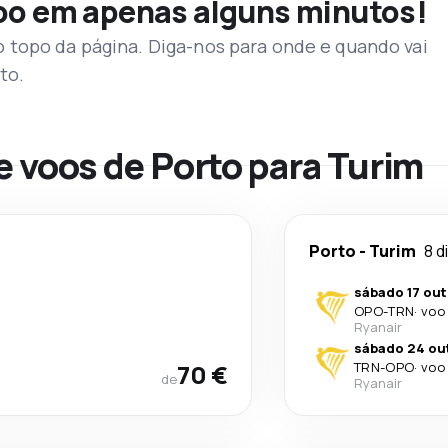
voo em apenas alguns minutos!
topo da página. Diga-nos para onde e quando vai
to.
e voos de Porto para Turim
Porto
-
Turim
8 d
sábado 17 out
OPO
-
TRN
·
voo 
Ryanair
sábado 24 ou
70 €
TRN
-
OPO
·
voo 
de
Ryanair