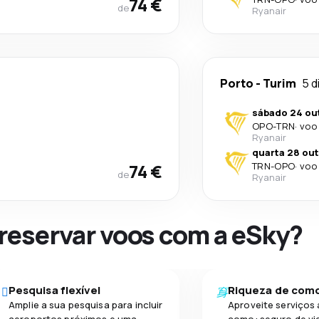
74 €
de
Ryanair
Porto
-
Turim
5 d
sábado 24 ou
OPO
-
TRN
·
voo 
Ryanair
quarta 28 out
74 €
TRN
-
OPO
·
voo 
de
Ryanair
 reservar voos com a eSky?
Pesquisa flexível
Riqueza de com
Amplie a sua pesquisa para incluir
Aproveite serviços 