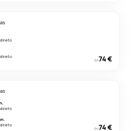
ias
direto
.
direto
74 €
de
ias
n.
direto
an.
direto
74 €
de