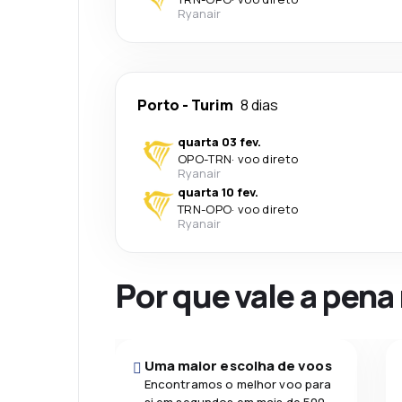
Ryanair
Porto
-
Turim
8 dias
quarta 03 fev.
OPO
-
TRN
·
voo direto
Ryanair
quarta 10 fev.
TRN
-
OPO
·
voo direto
Ryanair
Por que vale a pena
Uma maior escolha de voos
Encontramos o melhor voo para