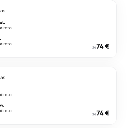
ias
ut.
direto
.
direto
74 €
de
ias
direto
v.
direto
74 €
de