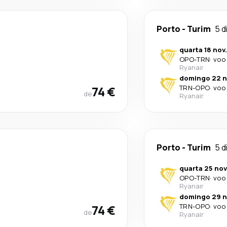
Porto
-
Turim
5 d
quarta 18 nov.
OPO
-
TRN
·
voo 
Ryanair
domingo 22 n
74 €
TRN
-
OPO
·
voo 
de
Ryanair
Porto
-
Turim
5 d
quarta 25 nov
OPO
-
TRN
·
voo 
Ryanair
domingo 29 n
74 €
TRN
-
OPO
·
voo 
de
Ryanair