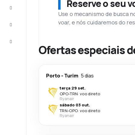
Reserve o seu 
Complete
a viagem
Use o mecanismo de busca no 
voar, e nós cuidaremos do res
Inspirações
e dicas
Atendimento
Cliente
Ofertas especiais d
Porto
-
Turim
5 dias
terça 29 set.
OPO
-
TRN
·
voo direto
Ryanair
sábado 03 out.
TRN
-
OPO
·
voo direto
Ryanair