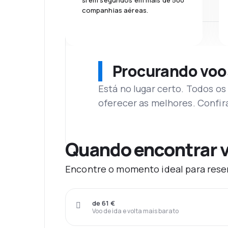
si em segundos em mais de 500
companhias aéreas.
Procurando voo
Está no lugar certo. Todos o
oferecer as melhores. Confir
Quando encontrar v
Encontre o momento ideal para reser
de 61 €
Voo de ida e volta mais barato