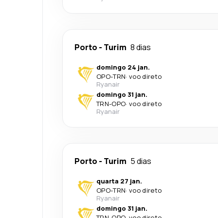
Porto
-
Turim
8 dias
domingo 24 jan.
OPO
-
TRN
·
voo direto
Ryanair
domingo 31 jan.
TRN
-
OPO
·
voo direto
Ryanair
Porto
-
Turim
5 dias
quarta 27 jan.
OPO
-
TRN
·
voo direto
Ryanair
domingo 31 jan.
TRN
-
OPO
·
voo direto