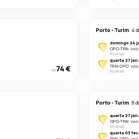
Porto
-
Turim
4 d
domingo 24 j
OPO
-
TRN
·
voo 
Ryanair
quarta 27 jan.
74 €
TRN
-
OPO
·
voo 
de
Ryanair
Porto
-
Turim
8 d
quarta 27 jan.
OPO
-
TRN
·
voo 
Ryanair
quarta 03 fev.
TRN
-
OPO
·
voo 