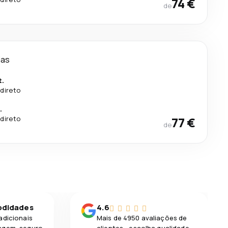
74 €
de
ias
t.
direto
.
direto
77 €
de
odidades
4.6
adicionais
Mais de 4950 avaliações de