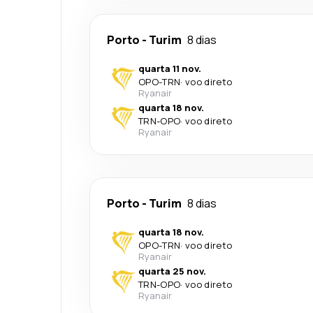
Porto
-
Turim
8 dias
quarta 11 nov.
OPO
-
TRN
·
voo direto
Ryanair
quarta 18 nov.
TRN
-
OPO
·
voo direto
Ryanair
Porto
-
Turim
8 dias
quarta 18 nov.
OPO
-
TRN
·
voo direto
Ryanair
quarta 25 nov.
TRN
-
OPO
·
voo direto
Ryanair