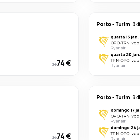
Porto
-
Turim
8 d
quarta 13 jan.
OPO
-
TRN
·
voo 
Ryanair
quarta 20 jan
74 €
TRN
-
OPO
·
voo 
de
Ryanair
Porto
-
Turim
8 d
domingo 17 ja
OPO
-
TRN
·
voo 
Ryanair
domingo 24 j
74 €
TRN
-
OPO
·
voo 
de
Ryanair