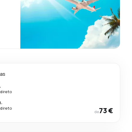
ias
.
direto
t.
direto
73 €
de