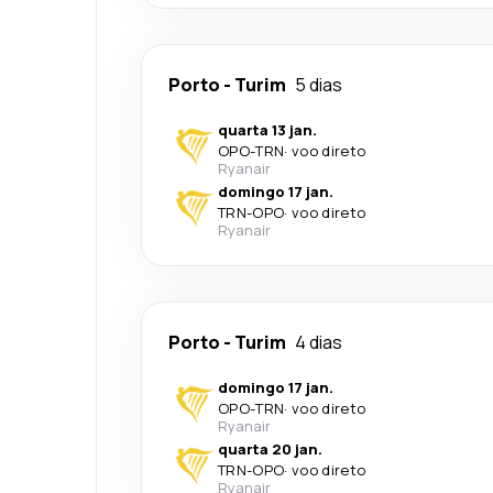
Porto
-
Turim
5 dias
quarta 13 jan.
OPO
-
TRN
·
voo direto
Ryanair
domingo 17 jan.
TRN
-
OPO
·
voo direto
Ryanair
Porto
-
Turim
4 dias
domingo 17 jan.
OPO
-
TRN
·
voo direto
Ryanair
quarta 20 jan.
TRN
-
OPO
·
voo direto
Ryanair