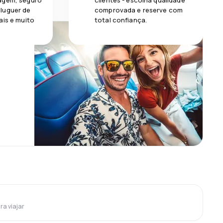
agem, seguro
clientes - escolha qualidade
luguer de
comprovada e reserve com
ais e muito
total confiança.
ra viajar