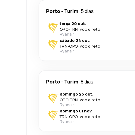
Porto
-
Turim
5 dias
terça 20 out.
OPO
-
TRN
·
voo direto
Ryanair
sábado 24 out.
TRN
-
OPO
·
voo direto
Ryanair
Porto
-
Turim
8 dias
domingo 25 out.
OPO
-
TRN
·
voo direto
Ryanair
domingo 01 nov.
TRN
-
OPO
·
voo direto
Ryanair