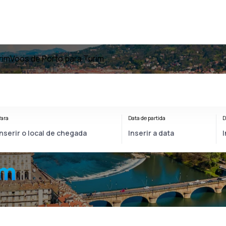
rim
Voos de Porto para Turim
ara
Data de partida
D
im