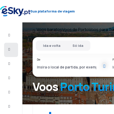
Sua plataforma de viagem
Voos baratos
Voos de Porto
Voos para Tu
Voo+Hotel
Ida e volta
Só ida
Voos
baratos
De
P
Férias
City
Break
Voos
Porto Tur
Alojamentos
Ofertas