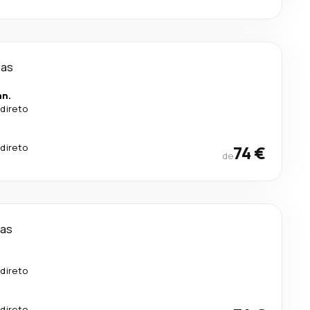
ias
an.
direto
direto
74 €
de
ias
direto
direto