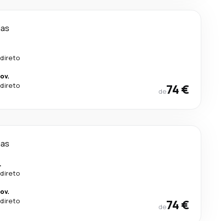
ias
direto
ov.
direto
74 €
de
ias
.
direto
ov.
direto
74 €
de