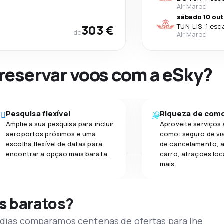
Air Maroc
sábado 10 out
303 €
TUN
-
LIS
·
1 esc
de
Air Maroc
 reservar voos com a eSky?
Pesquisa flexível
Riqueza de com
Amplie a sua pesquisa para incluir
Aproveite serviços 
aeroportos próximos e uma
como: seguro de vi
escolha flexível de datas para
de cancelamento, a
encontrar a opção mais barata.
carro, atrações loc
mais.
s baratos?
s dias comparamos centenas de ofertas para lhe