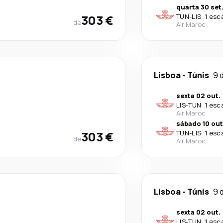
quarta 30 set
303 €
TUN
-
LIS
·
1 esc
de
Air Maroc
Lisboa
-
Túnis
9 
sexta 02 out.
LIS
-
TUN
·
1 esc
Air Maroc
sábado 10 out
303 €
TUN
-
LIS
·
1 esc
de
Air Maroc
Lisboa
-
Túnis
9 
sexta 02 out.
LIS
-
TUN
·
1 esc