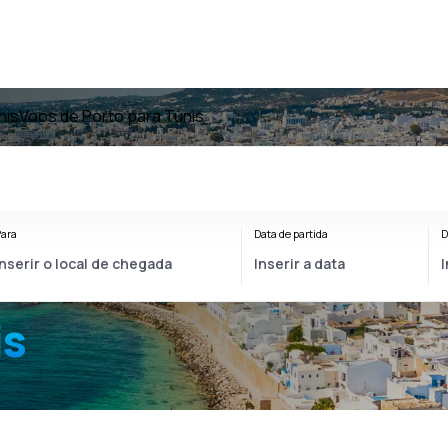
nis
Voos de Porto para Túnis
ara
Data de partida
D
is