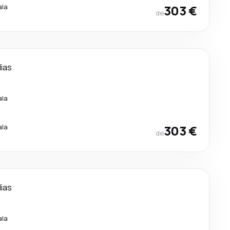
ala
303 €
de
dias
ala
.
ala
303 €
de
dias
ala