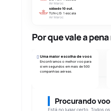
Air Maroc
sábado 10 out.
TUN
-
LIS
·
1 escala
Air Maroc
Por que vale a pena
Uma maior escolha de voos
Encontramos o melhor voo para
si em segundos em mais de 500
companhias aéreas.
Procurando voo
Está no lugar certo. Todos o