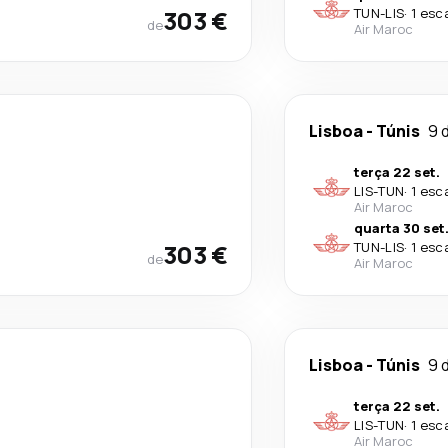
303 €
TUN
-
LIS
·
1 esc
de
Air Maroc
Lisboa
-
Túnis
9 
terça 22 set.
LIS
-
TUN
·
1 esc
Air Maroc
quarta 30 set
303 €
TUN
-
LIS
·
1 esc
de
Air Maroc
Lisboa
-
Túnis
9 
terça 22 set.
LIS
-
TUN
·
1 esc
Air Maroc