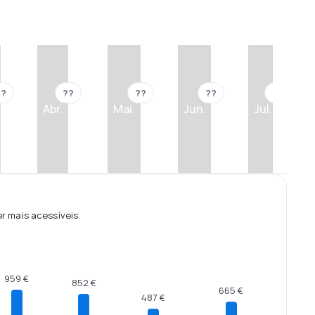
??
??
??
??
??
Abr.
Mai.
Jun.
Jul.
 mais acessíveis.
959 €
852 €
665 €
487 €