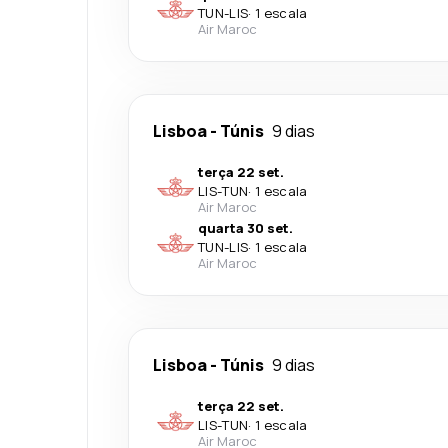
TUN
-
LIS
·
1 escala
Air Maroc
Lisboa
-
Túnis
9 dias
terça 22 set.
LIS
-
TUN
·
1 escala
Air Maroc
quarta 30 set.
TUN
-
LIS
·
1 escala
Air Maroc
Lisboa
-
Túnis
9 dias
terça 22 set.
LIS
-
TUN
·
1 escala
Air Maroc