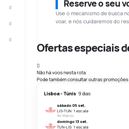
Reserve o seu 
Complete
a viagem
Use o mecanismo de busca no 
voar, e nós cuidaremos do res
Inspirações
e dicas
Atendimento
Cliente
Ofertas especiais d
Não há voos nesta rota
Pode também consultar outras promoções q
Lisboa
-
Túnis
9 dias
sábado 05 set.
LIS
-
TUN
·
1 escala
Air Maroc
domingo 13 set.
TUN
-
LIS
·
1 escala