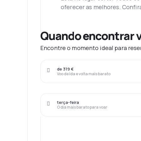
oferecer as melhores. Confir
Quando encontrar v
Encontre o momento ideal para reser
de 319 €
Voo de ida e volta mais barato
terça-feira
O dia mais barato para voar