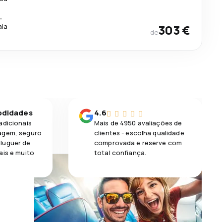
.
ala
303 €
de
odidades
4.6
adicionais
Mais de 4950 avaliações de
agem, seguro
clientes - escolha qualidade
luguer de
comprovada e reserve com
ais e muito
total confiança.