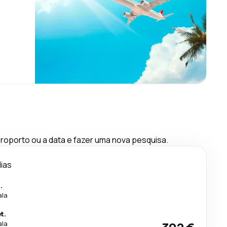
oporto ou a data e fazer uma nova pesquisa.
dias
.
ala
t.
ala