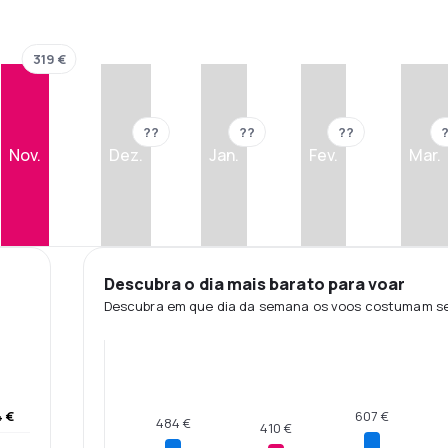
319 €
??
??
??
Nov.
Dez.
Jan.
Fev.
Mar.
Descubra o dia mais barato para voar
Descubra em que dia da semana os voos costumam ser
 €
607 €
484 €
410 €