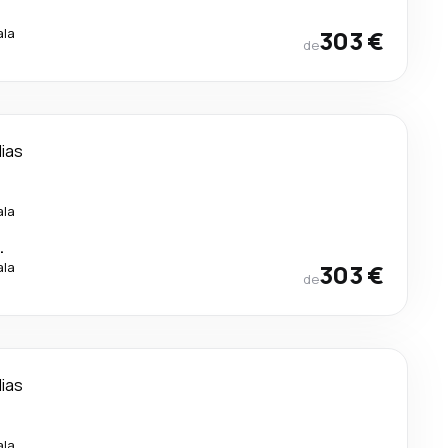
.
ala
303 €
de
dias
ala
.
ala
303 €
de
dias
ala