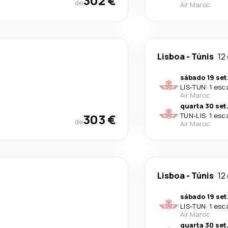
302 €
de
Air Maroc
Lisboa
-
Túnis
12
sábado 19 set
LIS
-
TUN
·
1 esc
Air Maroc
quarta 30 set
303 €
TUN
-
LIS
·
1 esc
de
Air Maroc
Lisboa
-
Túnis
12
sábado 19 set
LIS
-
TUN
·
1 esc
Air Maroc
quarta 30 set