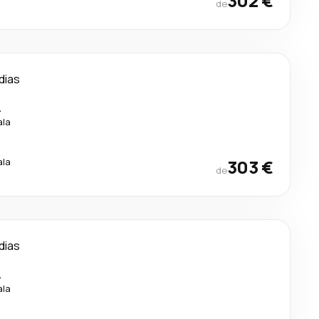
302 €
de
 dias
.
ala
.
ala
303 €
de
 dias
.
ala
.