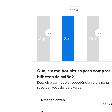
354 €
??
??
Ago.
Set.
Out.
Qual é a melhor altura para comprar
bilhetes de avião?
Descubra com que antecedência vale a pena
reservar voos de ida e volta.
6 meses antes
de
624