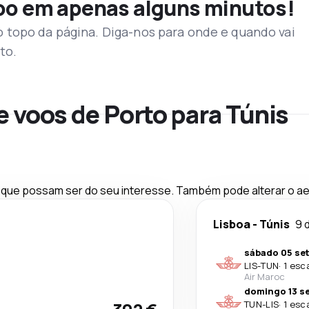
voo em apenas alguns minutos!
topo da página. Diga-nos para onde e quando vai
to.
e voos de Porto para Túnis
ue possam ser do seu interesse. Também pode alterar o aer
Lisboa
-
Túnis
9 
sábado 05 set
LIS
-
TUN
·
1 esc
Air Maroc
domingo 13 se
TUN
-
LIS
·
1 esc