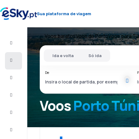
Sua plataforma de viagem
Voos baratos
Voos de Porto
Voos para Tú
Voo+Hotel
Ida e volta
Só ida
Voos
baratos
De
P
Férias
City
Break
Voos
Porto Tún
Alojamentos
Ofertas