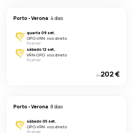
Porto
-
Verona
4 dias
quarta 09 set.
OPO
-
VRN
·
voo direto
Ryanair
sábado 12 set.
VRN
-
OPO
·
voo direto
Ryanair
202 €
de
Porto
-
Verona
8 dias
sábado 05 set.
OPO
-
VRN
·
voo direto
Ryanair