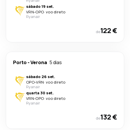
Ryanair
sábado 19 set.
VRN
-
OPO
·
voo direto
Ryanair
122 €
de
Porto
-
Verona
5 dias
sábado 26 set.
OPO
-
VRN
·
voo direto
Ryanair
quarta 30 set.
VRN
-
OPO
·
voo direto
Ryanair
132 €
de