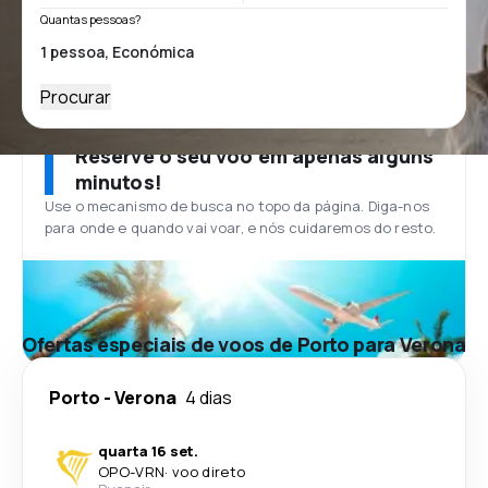
Quantas pessoas?
Procurar
Reserve o seu voo em apenas alguns
minutos!
Use o mecanismo de busca no topo da página. Diga-nos
para onde e quando vai voar, e nós cuidaremos do resto.
Ofertas especiais de voos de Porto para Verona
Porto
-
Verona
4 dias
quarta 16 set.
OPO
-
VRN
·
voo direto