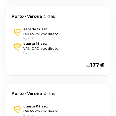
Porto
-
Verona
5 dias
sábado 12 set.
OPO
-
VRN
·
voo direto
Ryanair
quarta 16 set.
VRN
-
OPO
·
voo direto
Ryanair
177 €
de
Porto
-
Verona
4 dias
quarta 02 set.
OPO
-
VRN
·
voo direto
Ryanair