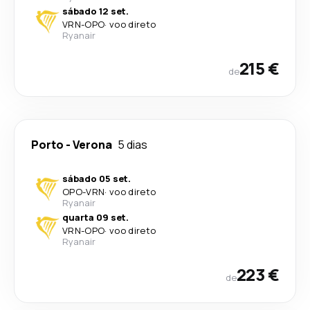
sábado 12 set.
VRN
-
OPO
·
voo direto
Ryanair
215 €
de
Porto
-
Verona
5 dias
sábado 05 set.
OPO
-
VRN
·
voo direto
Ryanair
quarta 09 set.
VRN
-
OPO
·
voo direto
Ryanair
223 €
de