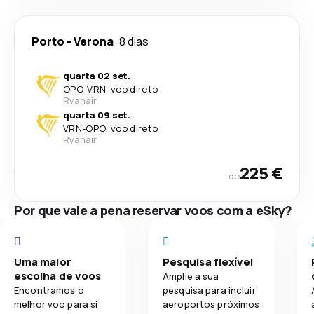
Porto
-
Verona
8 dias
quarta 02 set.
OPO
-
VRN
·
voo direto
Ryanair
quarta 09 set.
VRN
-
OPO
·
voo direto
Ryanair
225 €
de
Por que vale a pena reservar voos com a eSky?
Uma maior
Pesquisa flexível
escolha de voos
Amplie a sua
Encontramos o
pesquisa para incluir
melhor voo para si
aeroportos próximos