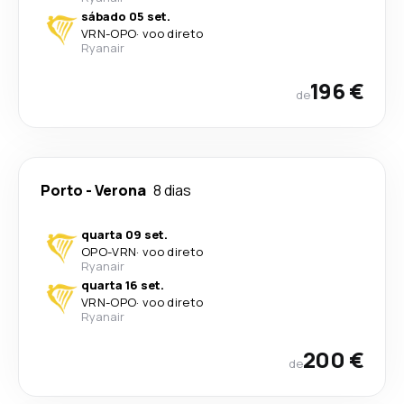
sábado 05 set.
VRN
-
OPO
·
voo direto
Ryanair
196 €
de
Porto
-
Verona
8 dias
quarta 09 set.
OPO
-
VRN
·
voo direto
Ryanair
quarta 16 set.
VRN
-
OPO
·
voo direto
Ryanair
200 €
de