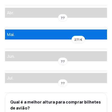
Abr.
??
Mai.
271 €
Jun.
??
Jul.
??
Qual é a melhor altura para comprar bilhetes
de avião?