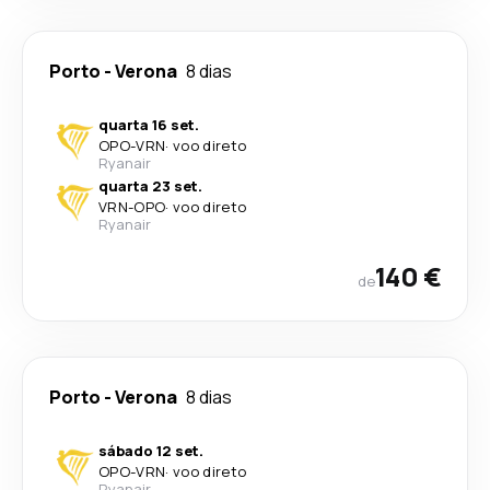
Porto
-
Verona
8 dias
quarta 16 set.
OPO
-
VRN
·
voo direto
Ryanair
quarta 23 set.
VRN
-
OPO
·
voo direto
Ryanair
140 €
de
Porto
-
Verona
8 dias
sábado 12 set.
OPO
-
VRN
·
voo direto
Ryanair