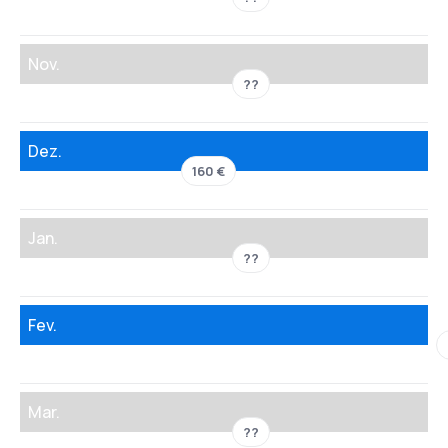
Nov.
??
Dez.
160 €
Jan.
??
Fev.
Mar.
??