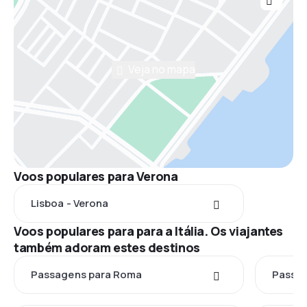
Veja no mapa
Voos populares para Verona
Lisboa - Verona
Voos populares para para a Itália. Os viajantes
também adoram estes destinos
Passagens para Roma
Passag