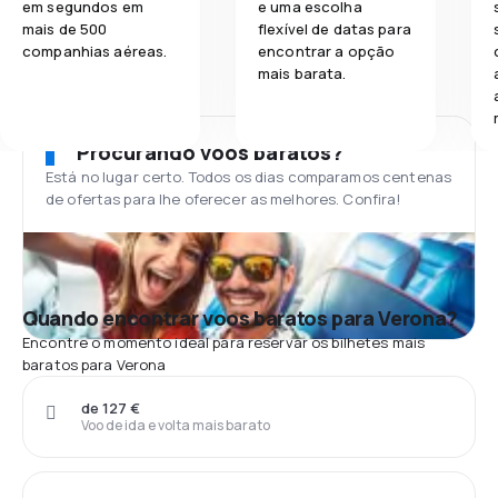
em segundos em
e uma escolha
mais de 500
flexível de datas para
companhias aéreas.
encontrar a opção
mais barata.
Procurando voos baratos?
Está no lugar certo. Todos os dias comparamos centenas
de ofertas para lhe oferecer as melhores. Confira!
Quando encontrar voos baratos para Verona?
Encontre o momento ideal para reservar os bilhetes mais
baratos para Verona
de 127 €
Voo de ida e volta mais barato