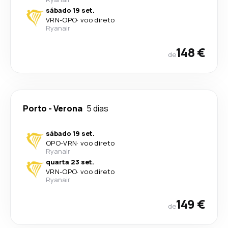
sábado 19 set.
VRN
-
OPO
·
voo direto
Ryanair
148 €
de
Porto
-
Verona
5 dias
sábado 19 set.
OPO
-
VRN
·
voo direto
Ryanair
quarta 23 set.
VRN
-
OPO
·
voo direto
Ryanair
149 €
de