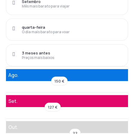
Setembro
Mês mais barato para viajar
quarta-feira
O dia mais barato para voar
3 meses antes
Preços mais baixos
Ago.
150 €
Set.
127 €
Out.
??