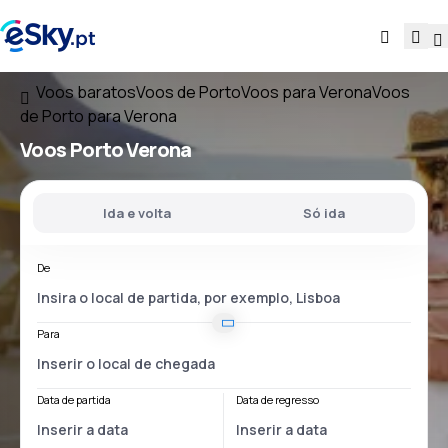
Voos baratos
Voos de Porto
Voos para Verona
Voos
de Porto para Verona
Voos
Porto Verona
Ida e volta
Só ida
De
Para
Data de partida
Data de regresso