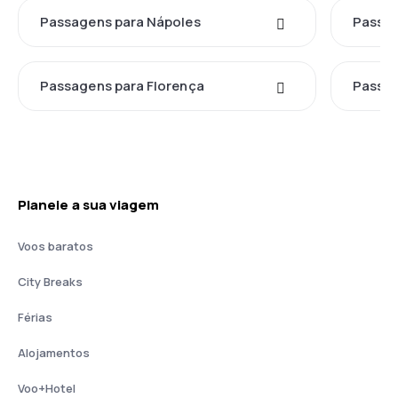
Passagens para Nápoles
Passag
Passagens para Florença
Passag
Planeie a sua viagem
Voos baratos
City Breaks
Férias
Alojamentos
Voo+Hotel