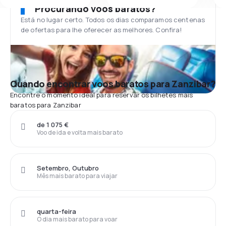
Procurando voos baratos?
Está no lugar certo. Todos os dias comparamos centenas
de ofertas para lhe oferecer as melhores. Confira!
Quando encontrar voos baratos para Zanzibar?
Encontre o momento ideal para reservar os bilhetes mais
baratos para Zanzibar
de 1 075 €
Voo de ida e volta mais barato
Setembro, Outubro
Mês mais barato para viajar
quarta-feira
O dia mais barato para voar