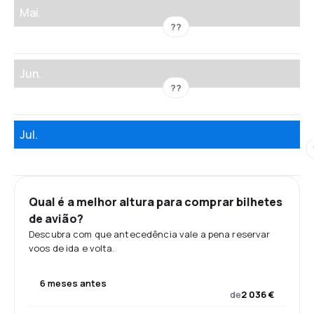
Mai.
??
Jun.
??
Jul.
Qual é a melhor altura para comprar bilhetes
de avião?
Descubra com que antecedência vale a pena reservar
voos de ida e volta.
6 meses antes
de
2 036 €