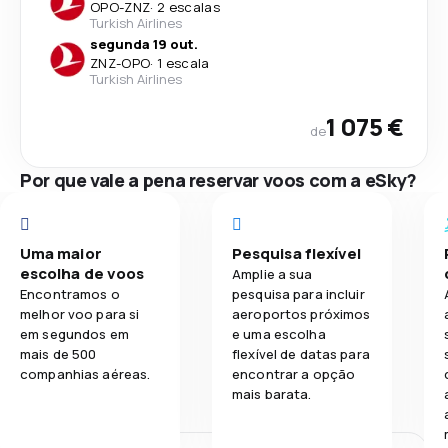
OPO
-
ZNZ
·
2 escalas
Turkish Airlines
segunda 19 out.
ZNZ
-
OPO
·
1 escala
Turkish Airlines
1 075 €
de
Por que vale a pena reservar voos com a eSky?
Uma maior
Pesquisa flexível
escolha de voos
Amplie a sua
Encontramos o
pesquisa para incluir
melhor voo para si
aeroportos próximos
em segundos em
e uma escolha
mais de 500
flexível de datas para
companhias aéreas.
encontrar a opção
mais barata.