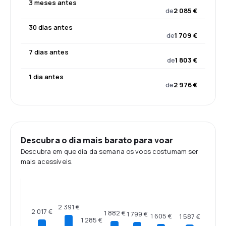
3 meses antes
de
2 085 €
30 dias antes
de
1 709 €
7 dias antes
de
1 803 €
1 dia antes
de
2 976 €
Descubra o dia mais barato para voar
Descubra em que dia da semana os voos costumam ser
mais acessíveis.
2 391 €
2 017 €
1 882 €
1 799 €
1 605 €
1 587 €
1 285 €