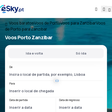
Voos baratos
Voos de Porto
Voos para Zanzibar
Voos
de Porto para Zanzibar
Voos
Porto Zanzibar
Ida e volta
Só ida
De
Para
Data de partida
Data de regresso