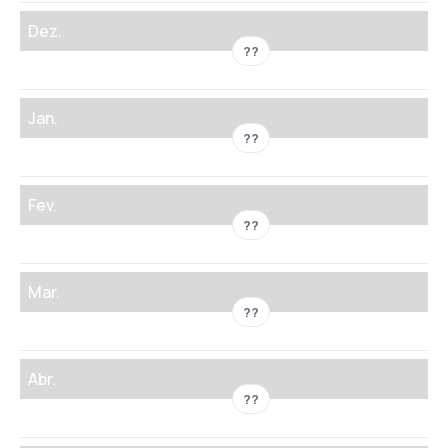
Dez.
??
Jan.
??
Fev.
??
Mar.
??
Abr.
??