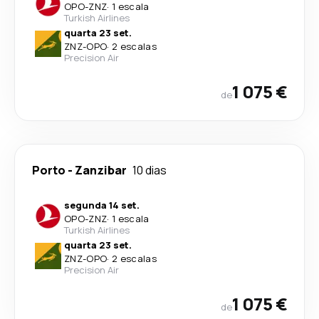
OPO
-
ZNZ
·
1 escala
Turkish Airlines
quarta 23 set.
ZNZ
-
OPO
·
2 escalas
Precision Air
1 075 €
de
Porto
-
Zanzibar
10 dias
segunda 14 set.
OPO
-
ZNZ
·
1 escala
Turkish Airlines
quarta 23 set.
ZNZ
-
OPO
·
2 escalas
Precision Air
1 075 €
de