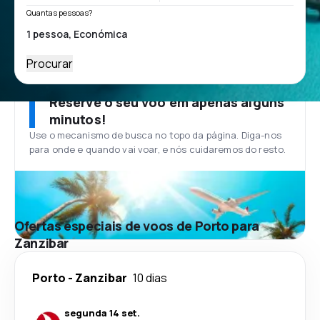
Quantas pessoas?
Procurar
Reserve o seu voo em apenas alguns
minutos!
Use o mecanismo de busca no topo da página. Diga-nos
para onde e quando vai voar, e nós cuidaremos do resto.
Ofertas especiais de voos de Porto para
Zanzibar
Porto
-
Zanzibar
10 dias
segunda 14 set.