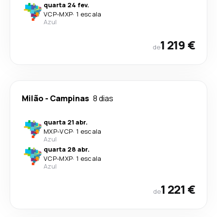
quarta 24 fev.
VCP
-
MXP
·
1 escala
Azul
1 219 €
de
Milão
-
Campinas
8 dias
quarta 21 abr.
MXP
-
VCP
·
1 escala
Azul
quarta 28 abr.
VCP
-
MXP
·
1 escala
Azul
1 221 €
de