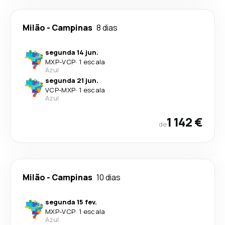
Milão
-
Campinas
8 dias
segunda 14 jun.
MXP
-
VCP
·
1 escala
Azul
segunda 21 jun.
VCP
-
MXP
·
1 escala
Azul
1 142 €
de
Milão
-
Campinas
10 dias
segunda 15 fev.
MXP
-
VCP
·
1 escala
Azul