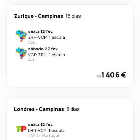
Zurique
-
Campinas
16 dias
sexta 12 fev.
ZRH
-
VCP
·
1 escala
Azul
sábado 27 fev.
VCP
-
ZRH
·
1 escala
Azul
1 406 €
de
Londres
-
Campinas
8 dias
sexta 12 fev.
LHR
-
VCP
·
1 escala
TAP Air Portugal