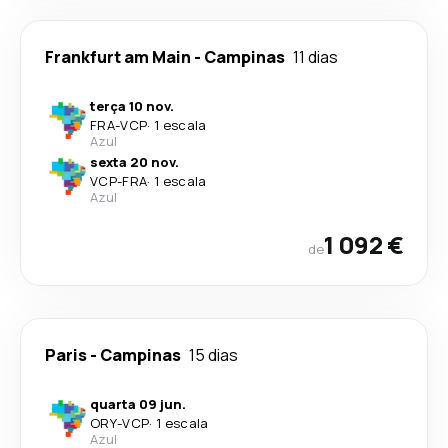
Frankfurt am Main
-
Campinas
11 dias
terça 10 nov.
FRA
-
VCP
·
1 escala
Azul
sexta 20 nov.
VCP
-
FRA
·
1 escala
Azul
1 092 €
de
Paris
-
Campinas
15 dias
quarta 09 jun.
ORY
-
VCP
·
1 escala
Azul