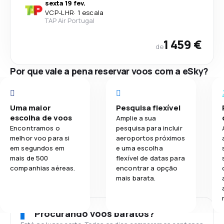
sexta 19 fev.
VCP
-
LHR
·
1 escala
TAP Air Portugal
1 459 €
de
Por que vale a pena reservar voos com a eSky?
Uma maior
Pesquisa flexível
escolha de voos
Amplie a sua
Encontramos o
pesquisa para incluir
melhor voo para si
aeroportos próximos
em segundos em
e uma escolha
mais de 500
flexível de datas para
companhias aéreas.
encontrar a opção
mais barata.
Procurando voos baratos?