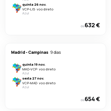
quinta 26 nov.
VCP
-
LIS
·
voo direto
Azul
632 €
de
Madrid
-
Campinas
9 dias
quinta 19 nov.
MAD
-
VCP
·
voo direto
Azul
sexta 27 nov.
VCP
-
MAD
·
voo direto
Azul
654 €
de