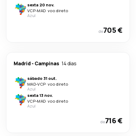
sexta 20 nov.
VCP
-
MAD
·
voo direto
Azul
705 €
de
Madrid
-
Campinas
14 dias
sábado 31 out.
MAD
-
VCP
·
voo direto
Azul
sexta 13 nov.
VCP
-
MAD
·
voo direto
Azul
716 €
de