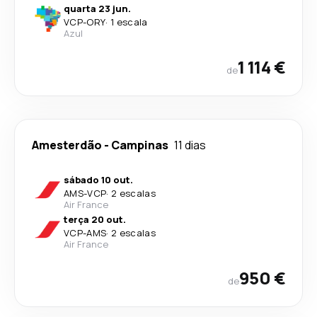
quarta 23 jun.
VCP
-
ORY
·
1 escala
Azul
1 114 €
de
Amesterdão
-
Campinas
11 dias
sábado 10 out.
AMS
-
VCP
·
2 escalas
Air France
terça 20 out.
VCP
-
AMS
·
2 escalas
Air France
950 €
de