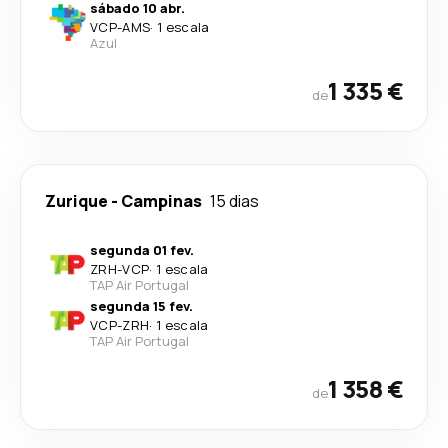
sábado 10 abr.
VCP
-
AMS
·
1 escala
Azul
1 335 €
de
Zurique
-
Campinas
15 dias
segunda 01 fev.
ZRH
-
VCP
·
1 escala
TAP Air Portugal
segunda 15 fev.
VCP
-
ZRH
·
1 escala
TAP Air Portugal
1 358 €
de