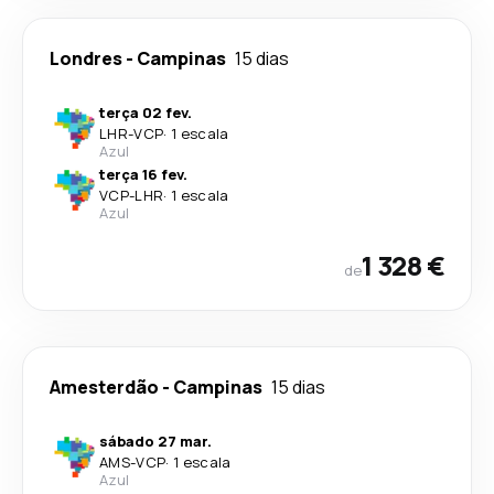
Londres
-
Campinas
15 dias
terça 02 fev.
LHR
-
VCP
·
1 escala
Azul
terça 16 fev.
VCP
-
LHR
·
1 escala
Azul
1 328 €
de
Amesterdão
-
Campinas
15 dias
sábado 27 mar.
AMS
-
VCP
·
1 escala
Azul