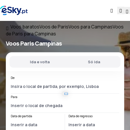
Voos baratos
Voos de Paris
Voos para Campinas
Voos
de Paris para Campinas
Voos
Paris Campinas
Ida e volta
Só ida
De
Para
Data de partida
Data de regresso