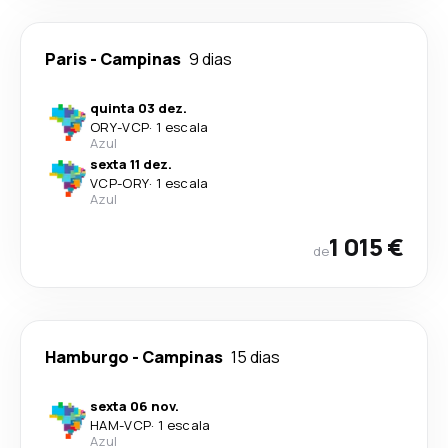
Paris
-
Campinas
9 dias
quinta 03 dez.
ORY
-
VCP
·
1 escala
Azul
sexta 11 dez.
VCP
-
ORY
·
1 escala
Azul
1 015 €
de
Hamburgo
-
Campinas
15 dias
sexta 06 nov.
HAM
-
VCP
·
1 escala
Azul