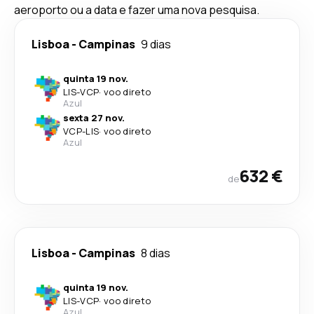
aeroporto ou a data e fazer uma nova pesquisa.
Lisboa
-
Campinas
9 dias
quinta 19 nov.
LIS
-
VCP
·
voo direto
Azul
sexta 27 nov.
VCP
-
LIS
·
voo direto
Azul
632 €
de
Lisboa
-
Campinas
8 dias
quinta 19 nov.
LIS
-
VCP
·
voo direto
Azul