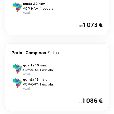
sexta 20 nov.
VCP
-
HAM
·
1 escala
Azul
1 073 €
de
Paris
-
Campinas
9 dias
quarta 10 mar.
ORY
-
VCP
·
1 escala
Azul
quinta 18 mar.
VCP
-
ORY
·
1 escala
Azul
1 086 €
de