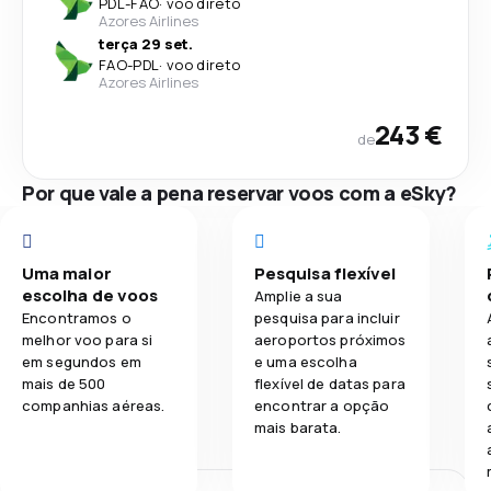
PDL
-
FAO
·
voo direto
Azores Airlines
terça 29 set.
FAO
-
PDL
·
voo direto
Azores Airlines
243 €
de
Por que vale a pena reservar voos com a eSky?
Uma maior
Pesquisa flexível
escolha de voos
Amplie a sua
Encontramos o
pesquisa para incluir
melhor voo para si
aeroportos próximos
em segundos em
e uma escolha
mais de 500
flexível de datas para
companhias aéreas.
encontrar a opção
mais barata.