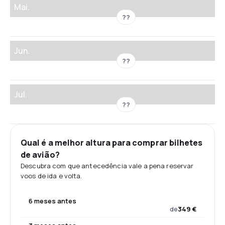
Mai.
??
Jun.
??
Jul.
??
Qual é a melhor altura para comprar bilhetes
de avião?
Descubra com que antecedência vale a pena reservar
voos de ida e volta.
6 meses antes
de
349 €