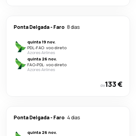
Ponta Delgada
-
Faro
8 dias
quinta 19 nov.
PDL
-
FAO
·
voo direto
Azores Airlines
quinta 26 nov.
FAO
-
PDL
·
voo direto
Azores Airlines
133 €
de
Ponta Delgada
-
Faro
4 dias
quinta 26 nov.