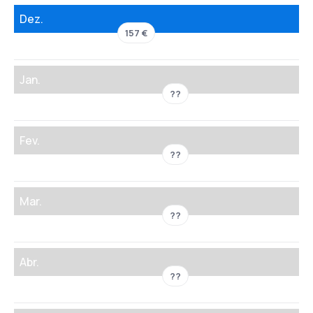
Dez.
157 €
Jan.
??
Fev.
??
Mar.
??
Abr.
??