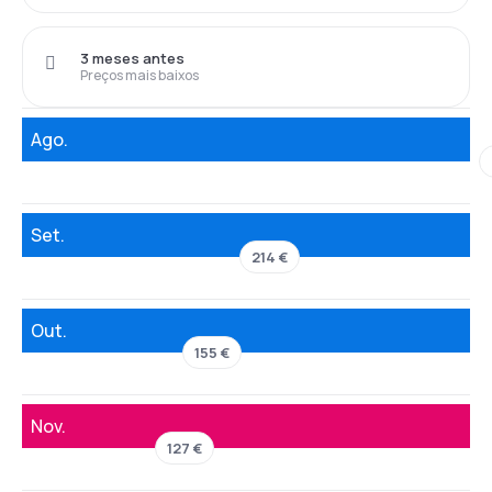
3 meses antes
Preços mais baixos
Ago.
Set.
214 €
Out.
155 €
Nov.
127 €