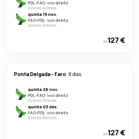
PDL
-
FAO
·
voo direto
Azores Airlines
quinta 19 nov.
FAO
-
PDL
·
voo direto
Azores Airlines
127 €
de
Ponta Delgada
-
Faro
8 dias
quinta 26 nov.
PDL
-
FAO
·
voo direto
Azores Airlines
quinta 03 dez.
FAO
-
PDL
·
voo direto
Azores Airlines
127 €
de