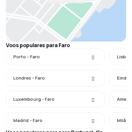
Voos populares para Faro
Porto - Faro
Lisboa
Londres - Faro
Eindho
Luxembourg - Faro
Ameste
Madrid - Faro
Milão -