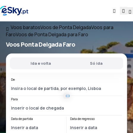
Voos baratos
Voos de Ponta Delgada
Voos para
Faro
Voos de Ponta Delgada para Faro
Voos
Ponta Delgada Faro
Ida e volta
Só ida
De
Para
Data de partida
Data de regresso