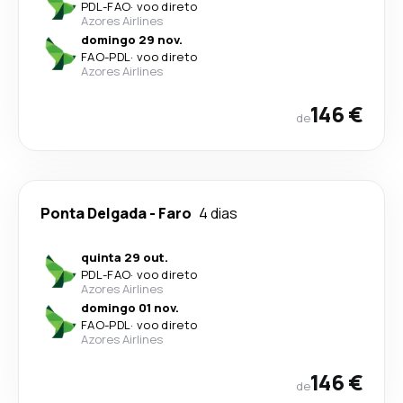
PDL
-
FAO
·
voo direto
Azores Airlines
domingo 29 nov.
FAO
-
PDL
·
voo direto
Azores Airlines
146 €
de
Ponta Delgada
-
Faro
4 dias
quinta 29 out.
PDL
-
FAO
·
voo direto
Azores Airlines
domingo 01 nov.
FAO
-
PDL
·
voo direto
Azores Airlines
146 €
de