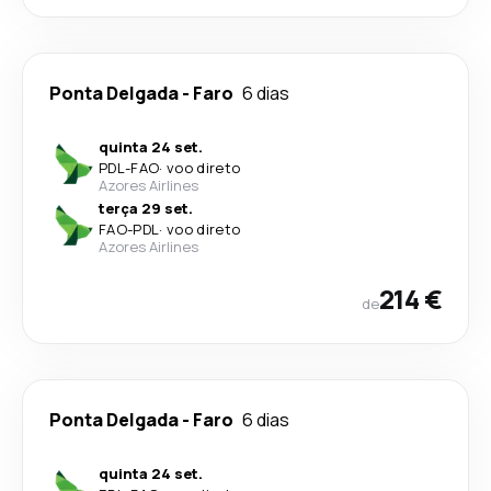
Ponta Delgada
-
Faro
6 dias
quinta 24 set.
PDL
-
FAO
·
voo direto
Azores Airlines
terça 29 set.
FAO
-
PDL
·
voo direto
Azores Airlines
214 €
de
Ponta Delgada
-
Faro
6 dias
quinta 24 set.