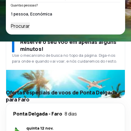
Quantas pessoas?
Procurar
Reserve o seu voo em apenas alguns
minutos!
Use o mecanismo de busca no topo da página. Diga-nos
para onde e quando vai voar, e nós cuidaremos do resto.
Ofertas especiais de voos de Ponta Delgada
para Faro
Ponta Delgada
-
Faro
8 dias
quinta 12 nov.