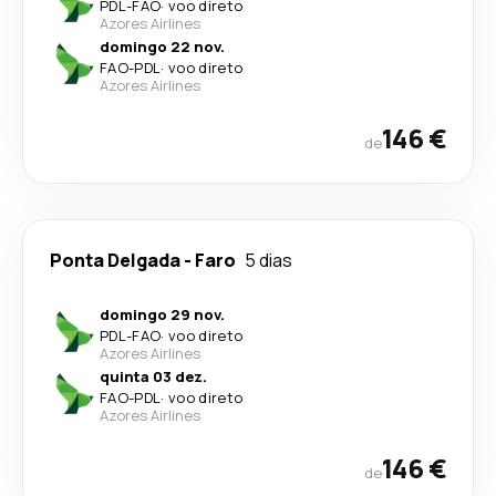
PDL
-
FAO
·
voo direto
Azores Airlines
domingo 22 nov.
FAO
-
PDL
·
voo direto
Azores Airlines
146 €
de
Ponta Delgada
-
Faro
5 dias
domingo 29 nov.
PDL
-
FAO
·
voo direto
Azores Airlines
quinta 03 dez.
FAO
-
PDL
·
voo direto
Azores Airlines
146 €
de