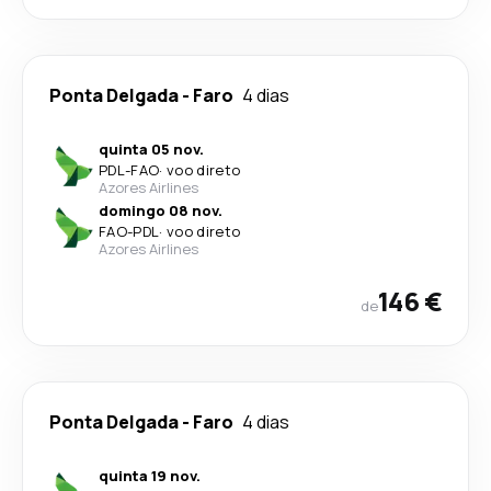
Ponta Delgada
-
Faro
4 dias
quinta 05 nov.
PDL
-
FAO
·
voo direto
Azores Airlines
domingo 08 nov.
FAO
-
PDL
·
voo direto
Azores Airlines
146 €
de
Ponta Delgada
-
Faro
4 dias
quinta 19 nov.