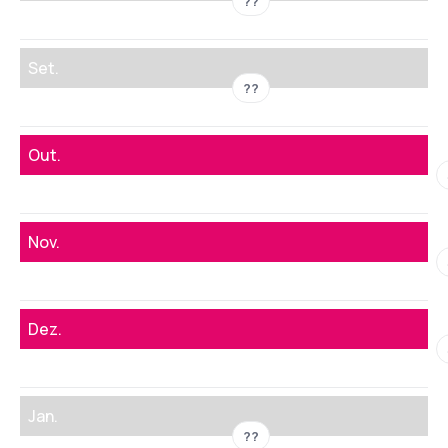
??
Set.
??
Out.
Nov.
Dez.
Jan.
??