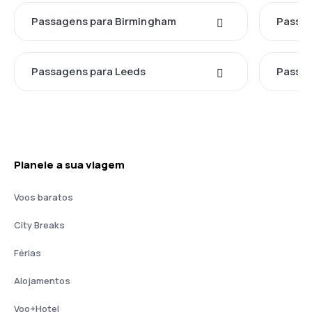
Passagens para Birmingham
Passag
Passagens para Leeds
Passag
Planeie a sua viagem
Voos baratos
City Breaks
Férias
Alojamentos
Voo+Hotel