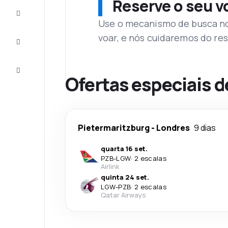
Reserve o seu 
Complete
a viagem
Use o mecanismo de busca no 
voar, e nós cuidaremos do res
Inspirações
e dicas
Atendimento
Cliente
Ofertas especiais d
Pietermaritzburg
-
Londres
9 dias
quarta 16 set.
PZB
-
LGW
·
2 escalas
Airlink
quinta 24 set.
LGW
-
PZB
·
2 escalas
Qatar Airways