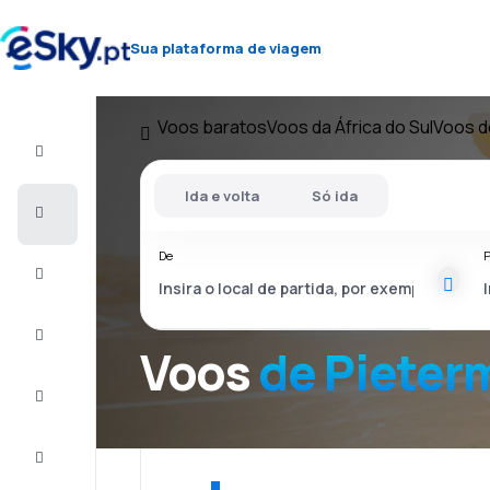
Sua plataforma de viagem
Voos baratos
Voos da África do Sul
Voos d
Voo+Hotel
Ida e volta
Só ida
Voos
baratos
De
P
Férias
City
Break
Voos
de Pieter
Alojamentos
Ofertas