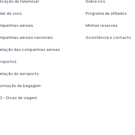
licação de telemóvel
Sobre nós
dar de voos
Programa de afiliados
mpanhias aéreas
Minhas reservas
mpanhias aéreas nacionais
Assistência e contacto
aliação das companhias aéreas
roportos
aliação do aeroporto
formação de bagagem
Q - Dicas de viagem