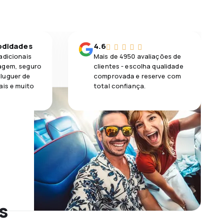
odidades
4.6
adicionais
Mais de 4950 avaliações de
agem, seguro
clientes - escolha qualidade
luguer de
comprovada e reserve com
ais e muito
total confiança.
s