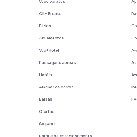
Voos baratos
Ap
City Breaks
Ra
Férias
Co
Alojamentos
Co
Voo+Hotel
Av
Passagens aéreas
Ae
Hotéis
Av
Aluguer de carros
In
Balsas
FA
Ofertas
Seguros
Parque de estacionamento