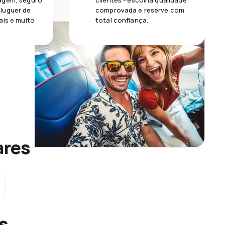
agem, seguro
clientes - escolha qualidade
luguer de
comprovada e reserve com
ais e muito
total confiança.
ares
s