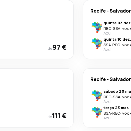
Recife
-
Salvador
quinta 03 dez
REC
-
SSA
·
voo 
Azul
quinta 10 dez.
97 €
SSA
-
REC
·
voo 
de
Azul
Recife
-
Salvador
sábado 20 ma
REC
-
SSA
·
voo 
Azul
terça 23 mar.
111 €
SSA
-
REC
·
voo 
de
Azul