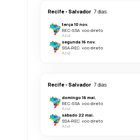
Recife
-
Salvador
7 dias
terça 10 nov.
REC
-
SSA
·
voo direto
Azul
segunda 16 nov.
SSA
-
REC
·
voo direto
Azul
Recife
-
Salvador
7 dias
domingo 16 mai.
REC
-
SSA
·
voo direto
Azul
sábado 22 mai.
SSA
-
REC
·
voo direto
Azul