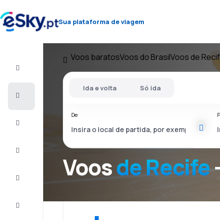
Sua plataforma de viagem
Voos baratos
Voos do Brasil
Voos de Reci
Voo+Hotel
Ida e volta
Só ida
Voos
baratos
De
P
Férias
City
Break
Voos
de Recife
Alojamentos
Ofertas