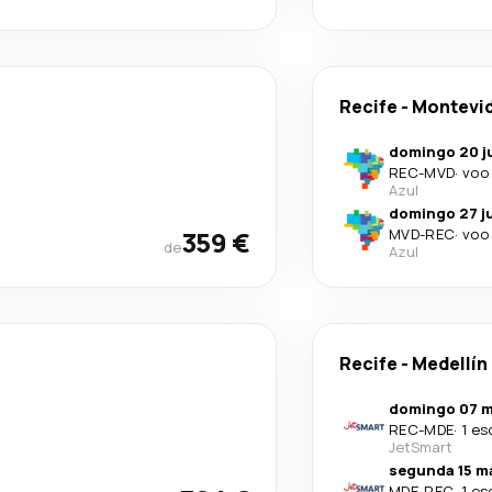
Recife
-
Montevi
domingo 20 j
REC
-
MVD
·
voo 
Azul
domingo 27 j
359 €
MVD
-
REC
·
voo 
de
Azul
Recife
-
Medellín
domingo 07 m
REC
-
MDE
·
1 es
JetSmart
segunda 15 ma
MDE
-
REC
·
1 es