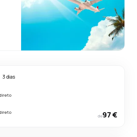
3 dias
direto
direto
97 €
de