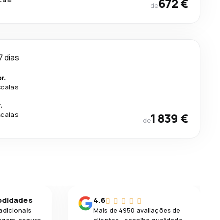
672 €
de
7 dias
r.
scalas
.
scalas
1 839 €
de
odidades
4.6
adicionais
Mais de 4950 avaliações de