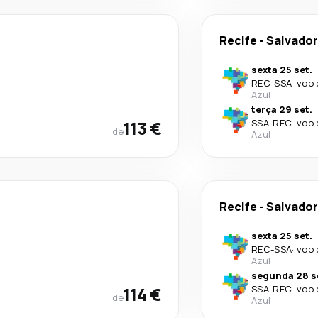
Recife
-
Salvador
sexta 25 set.
REC
-
SSA
·
voo 
Azul
terça 29 set.
113 €
SSA
-
REC
·
voo 
de
Azul
Recife
-
Salvador
sexta 25 set.
REC
-
SSA
·
voo 
Azul
segunda 28 s
114 €
SSA
-
REC
·
voo 
de
Azul