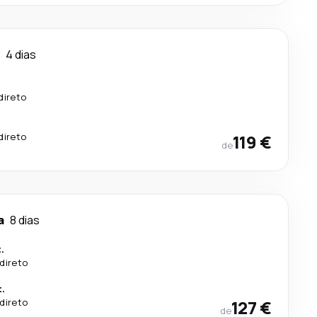
4 dias
direto
direto
119 €
de
a
8 dias
.
direto
.
direto
127 €
de