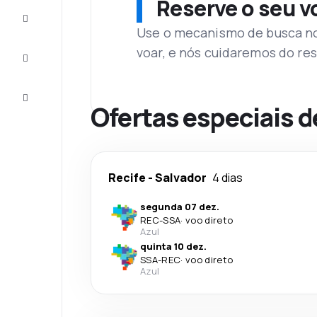
Reserve o seu 
Complete
a viagem
Use o mecanismo de busca no 
voar, e nós cuidaremos do res
Inspirações
e dicas
Atendimento
Cliente
Ofertas especiais d
Recife
-
Salvador
4 dias
segunda 07 dez.
REC
-
SSA
·
voo direto
Azul
quinta 10 dez.
SSA
-
REC
·
voo direto
Azul