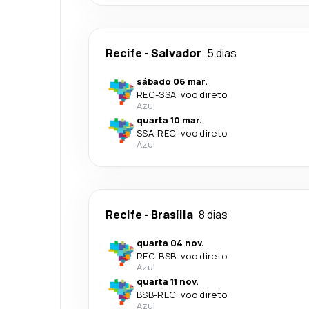
Recife
-
Salvador
5 dias
sábado 06 mar.
REC
-
SSA
·
voo direto
Azul
quarta 10 mar.
SSA
-
REC
·
voo direto
Azul
Recife
-
Brasília
8 dias
quarta 04 nov.
REC
-
BSB
·
voo direto
Azul
quarta 11 nov.
BSB
-
REC
·
voo direto
Azul