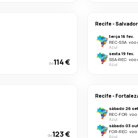
Recife
-
Salvador
terça 16 fev.
REC
-
SSA
·
voo 
Azul
sexta 19 fev.
114 €
SSA
-
REC
·
voo 
de
Azul
Recife
-
Fortalez
sábado 26 set
REC
-
FOR
·
voo 
Azul
sábado 03 out
123 €
FOR
-
REC
·
voo 
de
Azul