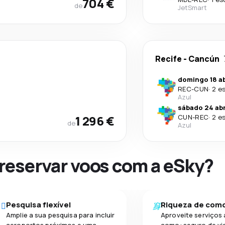
704 €
de
JetSmart
Recife
-
Cancún
domingo 18 ab
REC
-
CUN
·
2 e
Azul
sábado 24 abr
1 296 €
CUN
-
REC
·
2 e
de
Azul
 reservar voos com a eSky?
Pesquisa flexível
Riqueza de com
Amplie a sua pesquisa para incluir
Aproveite serviços 