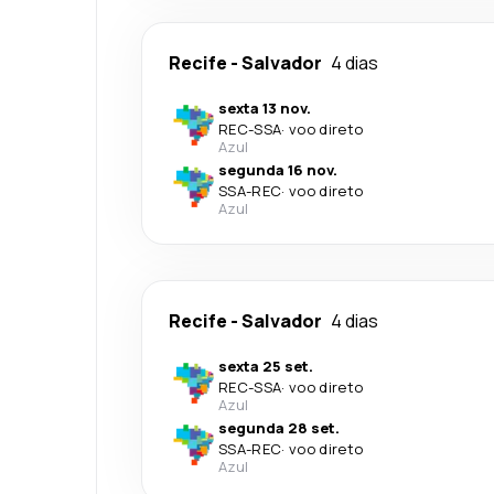
Recife
-
Salvador
4 dias
sexta 13 nov.
REC
-
SSA
·
voo direto
Azul
segunda 16 nov.
SSA
-
REC
·
voo direto
Azul
Recife
-
Salvador
4 dias
sexta 25 set.
REC
-
SSA
·
voo direto
Azul
segunda 28 set.
SSA
-
REC
·
voo direto
Azul