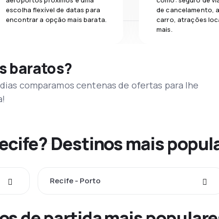
aeroportos próximos e uma
como: seguro de vi
escolha flexível de datas para
de cancelamento, a
encontrar a opção mais barata.
carro, atrações loc
mais.
s baratos?
s dias comparamos centenas de ofertas para lhe
a!
Recife? Destinos mais popul
Recife - Porto
os de partida mais populare