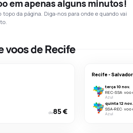
voo em apenas alguns minutos!
topo da página. Diga-nos para onde e quando vai
to.
e voos de Recife
Recife
-
Salvador
terça 10 nov.
REC
-
SSA
·
voo 
Azul
quinta 12 nov.
85 €
SSA
-
REC
·
voo 
de
Azul