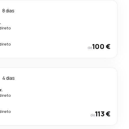
8 dias
.
direto
direto
100 €
de
4 dias
r.
direto
direto
113 €
de