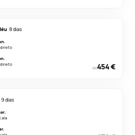
déu
8 dias
un.
direto
un.
direto
454 €
de
9 dias
ar.
cala
r.
cala