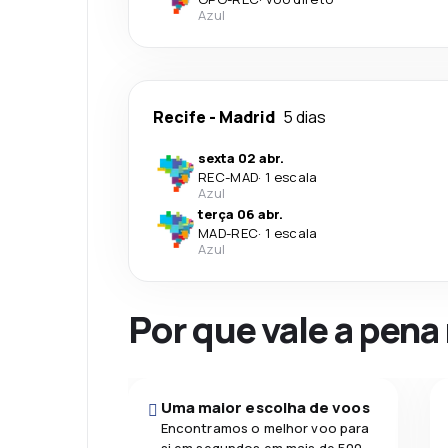
Azul
Recife
-
Madrid
5 dias
sexta 02 abr.
REC
-
MAD
·
1 escala
Azul
terça 06 abr.
MAD
-
REC
·
1 escala
Azul
Por que vale a pena
Uma maior escolha de voos
Encontramos o melhor voo para