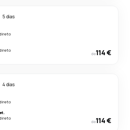
5 dias
direto
direto
114 €
de
4 dias
direto
et.
direto
114 €
de