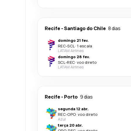
Recife
-
Santiago do Chile
8 dias
domingo 21 fev.
REC
-
SCL
·
1 escala
LATAM Airlines
domingo 28 fev.
SCL
-
REC
·
voo direto
LATAM Airlines
Recife
-
Porto
9 dias
segunda 12 abr.
REC
-
OPO
·
voo direto
Azul
terça 20 abr.
OPO
-
REC
·
voo direto