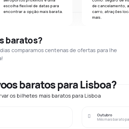
aeroportos próximos e uma
como: seguro de vi
escolha flexível de datas para
de cancelamento, a
encontrar a opção mais barata.
carro, atrações loc
mais.
s baratos?
s dias comparamos centenas de ofertas para lhe
a!
oos baratos para Lisboa?
var os bilhetes mais baratos para Lisboa
Outubro
Mês mais barato pa