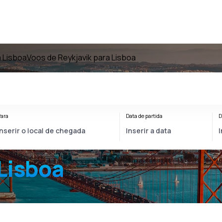
 Lisboa
Voos de Reykjavik para Lisboa
ara
Data de partida
D
 Lisboa