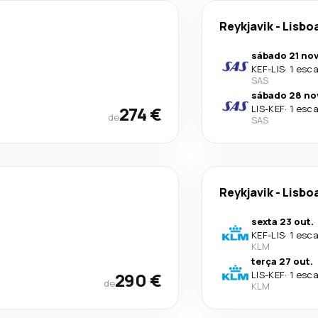
Reykjavik
-
Lisbo
sábado 21 nov
KEF
-
LIS
·
1 esca
SAS
sábado 28 no
274 €
LIS
-
KEF
·
1 esca
de
SAS
Reykjavik
-
Lisbo
sexta 23 out.
KEF
-
LIS
·
1 esca
KLM
terça 27 out.
290 €
LIS
-
KEF
·
1 esca
de
KLM