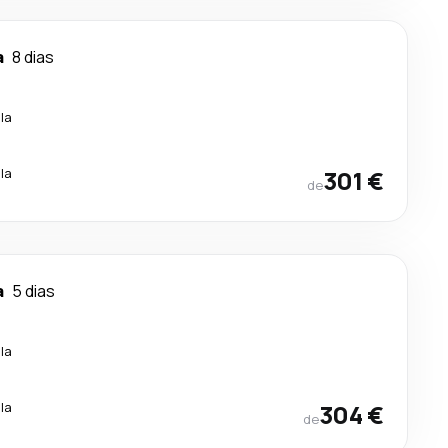
a
8 dias
la
.
la
301 €
de
a
5 dias
la
la
304 €
de