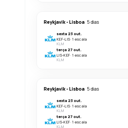
Reykjavik
-
Lisboa
5 dias
sexta 23 out.
KEF
-
LIS
·
1 escala
KLM
terça 27 out.
LIS
-
KEF
·
1 escala
KLM
Reykjavik
-
Lisboa
5 dias
sexta 23 out.
KEF
-
LIS
·
1 escala
KLM
terça 27 out.
LIS
-
KEF
·
1 escala
KLM