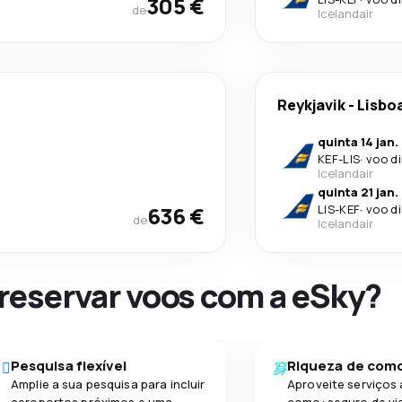
305 €
de
Icelandair
Reykjavik
-
Lisbo
quinta 14 jan.
KEF
-
LIS
·
voo d
Icelandair
quinta 21 jan.
636 €
LIS
-
KEF
·
voo d
de
Icelandair
 reservar voos com a eSky?
Pesquisa flexível
Riqueza de com
Amplie a sua pesquisa para incluir
Aproveite serviços 