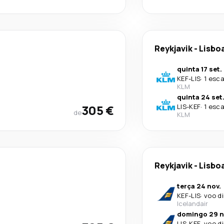
Reykjavik
-
Lisbo
quinta 17 set.
KEF
-
LIS
·
1 esca
KLM
quinta 24 set
305 €
LIS
-
KEF
·
1 esca
de
KLM
Reykjavik
-
Lisbo
terça 24 nov.
KEF
-
LIS
·
voo d
Icelandair
domingo 29 n
LIS
-
KEF
·
voo d