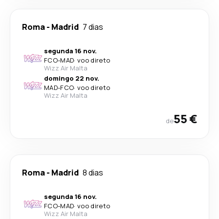
Roma
-
Madrid
7 dias
segunda 16 nov.
FCO
-
MAD
·
voo direto
Wizz Air Malta
domingo 22 nov.
MAD
-
FCO
·
voo direto
Wizz Air Malta
55 €
de
Roma
-
Madrid
8 dias
segunda 16 nov.
FCO
-
MAD
·
voo direto
Wizz Air Malta