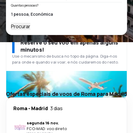
Quantas pessoas?
Procurar
Reserve o seu voo em apenas alguns
minutos!
Use o mecanismo de busca no topo da página. Diga-nos
para onde e quando vai voar, e nós cuidaremos do resto.
Ofertas especiais de voos de Roma para Madrid
Roma
-
Madrid
3 dias
segunda 16 nov.
FCO
-
MAD
·
voo direto