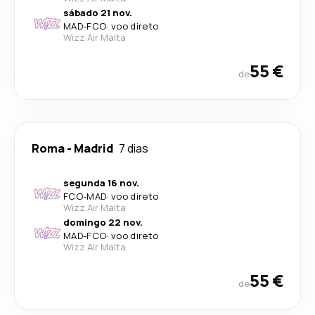
sábado 21 nov.
MAD
-
FCO
·
voo direto
Wizz Air Malta
55 €
de
Roma
-
Madrid
7 dias
segunda 16 nov.
FCO
-
MAD
·
voo direto
Wizz Air Malta
domingo 22 nov.
MAD
-
FCO
·
voo direto
Wizz Air Malta
55 €
de