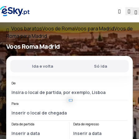
Voos baratos
Voos de Roma
Voos para Madrid
Voos de
Roma para Madrid
Voos
Roma Madrid
Ida e volta
Só ida
De
Para
Data de partida
Data de regresso