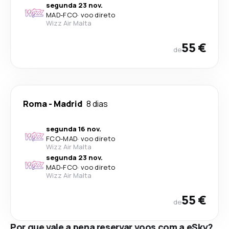
segunda 23 nov.
MAD
-
FCO
·
voo direto
Wizz Air Malta
55 €
de
Roma
-
Madrid
8 dias
segunda 16 nov.
FCO
-
MAD
·
voo direto
Wizz Air Malta
segunda 23 nov.
MAD
-
FCO
·
voo direto
Wizz Air Malta
55 €
de
Por que vale a pena reservar voos com a eSky?