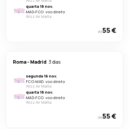
Wizz Air Malta
quarta 18 nov.
MAD
-
FCO
·
voo direto
Wizz Air Malta
55 €
de
Roma
-
Madrid
3 dias
segunda 16 nov.
FCO
-
MAD
·
voo direto
Wizz Air Malta
quarta 18 nov.
MAD
-
FCO
·
voo direto
Wizz Air Malta
55 €
de