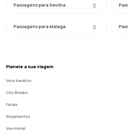
Passagens para Sevilha
Passag
Passagens para Málaga
Passag
Planeie a sua viagem
Voos baratos
City Breaks
Férias
Alojamentos
Voo+Hotel