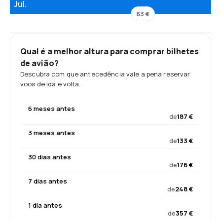
Jul.
63 €
Qual é a melhor altura para comprar bilhetes
de avião?
Descubra com que antecedência vale a pena reservar
voos de ida e volta.
6 meses antes
de
187 €
3 meses antes
de
133 €
30 dias antes
de
176 €
7 dias antes
de
248 €
1 dia antes
de
357 €