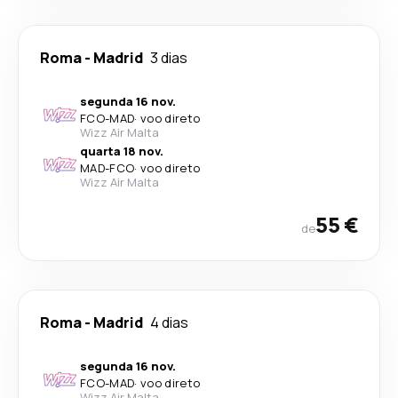
Roma
-
Madrid
3 dias
segunda 16 nov.
FCO
-
MAD
·
voo direto
Wizz Air Malta
quarta 18 nov.
MAD
-
FCO
·
voo direto
Wizz Air Malta
55 €
de
Roma
-
Madrid
4 dias
segunda 16 nov.
FCO
-
MAD
·
voo direto
Wizz Air Malta