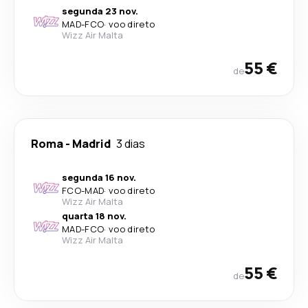
segunda 23 nov.
MAD
-
FCO
·
voo direto
Wizz Air Malta
55 €
de
Roma
-
Madrid
3 dias
segunda 16 nov.
FCO
-
MAD
·
voo direto
Wizz Air Malta
quarta 18 nov.
MAD
-
FCO
·
voo direto
Wizz Air Malta
55 €
de