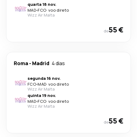
quarta 18 nov.
MAD
-
FCO
·
voo direto
Wizz Air Malta
55 €
de
Roma
-
Madrid
4 dias
segunda 16 nov.
FCO
-
MAD
·
voo direto
Wizz Air Malta
quinta 19 nov.
MAD
-
FCO
·
voo direto
Wizz Air Malta
55 €
de