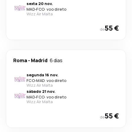
sexta 20 nov.
MAD
-
FCO
·
voo direto
Wizz Air Malta
55 €
de
Roma
-
Madrid
6 dias
segunda 16 nov.
FCO
-
MAD
·
voo direto
Wizz Air Malta
sábado 21 nov.
MAD
-
FCO
·
voo direto
Wizz Air Malta
55 €
de