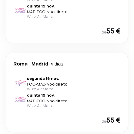
quinta 19 nov.
MAD
-
FCO
·
voo direto
Wizz Air Malta
55 €
de
Roma
-
Madrid
4 dias
segunda 16 nov.
FCO
-
MAD
·
voo direto
Wizz Air Malta
quinta 19 nov.
MAD
-
FCO
·
voo direto
Wizz Air Malta
55 €
de