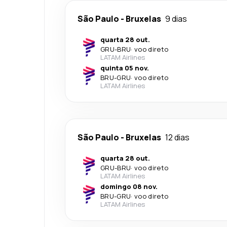
São Paulo
-
Bruxelas
9 dias
quarta 28 out.
GRU
-
BRU
·
voo direto
LATAM Airlines
quinta 05 nov.
BRU
-
GRU
·
voo direto
LATAM Airlines
São Paulo
-
Bruxelas
12 dias
quarta 28 out.
GRU
-
BRU
·
voo direto
LATAM Airlines
domingo 08 nov.
BRU
-
GRU
·
voo direto
LATAM Airlines