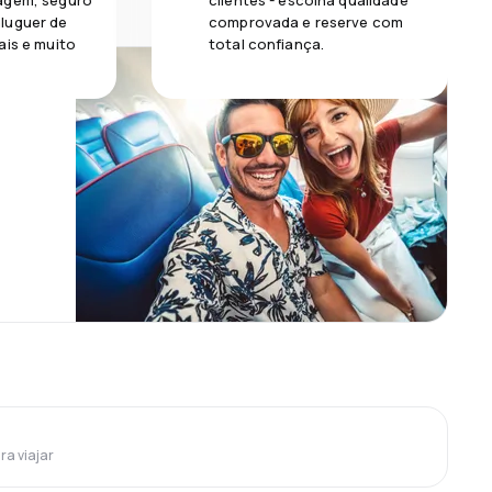
agem, seguro
clientes - escolha qualidade
luguer de
comprovada e reserve com
ais e muito
total confiança.
ra viajar