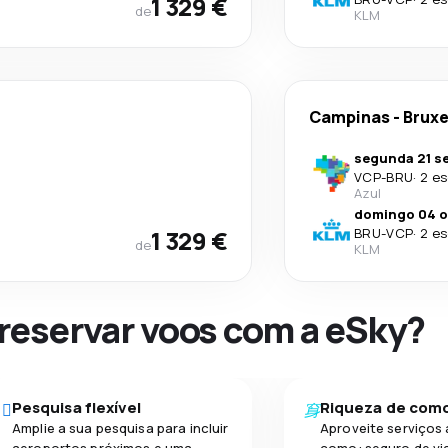
1 329 €
de
KLM
Campinas
-
Bruxe
segunda 21 se
VCP
-
BRU
·
2 es
Azul
domingo 04 o
1 329 €
BRU
-
VCP
·
2 es
de
KLM
 reservar voos com a eSky?
Pesquisa flexível
Riqueza de com
Amplie a sua pesquisa para incluir
Aproveite serviços 