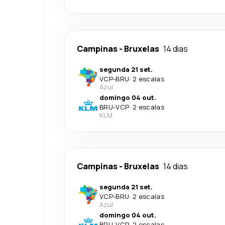
Campinas
-
Bruxelas
14 dias
segunda 21 set.
VCP
-
BRU
·
2 escalas
Azul
domingo 04 out.
BRU
-
VCP
·
2 escalas
KLM
Campinas
-
Bruxelas
14 dias
segunda 21 set.
VCP
-
BRU
·
2 escalas
Azul
domingo 04 out.
BRU
-
VCP
·
2 escalas