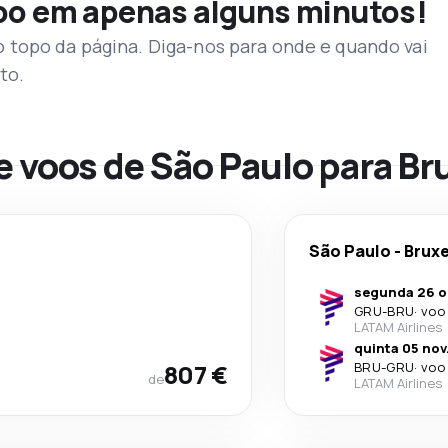
voo em apenas alguns minutos!
topo da página. Diga-nos para onde e quando vai
to.
e voos de São Paulo para Br
São Paulo
-
Bruxe
segunda 26 o
GRU
-
BRU
·
voo 
LATAM Airlines
quinta 05 nov
807 €
BRU
-
GRU
·
voo 
de
LATAM Airlines