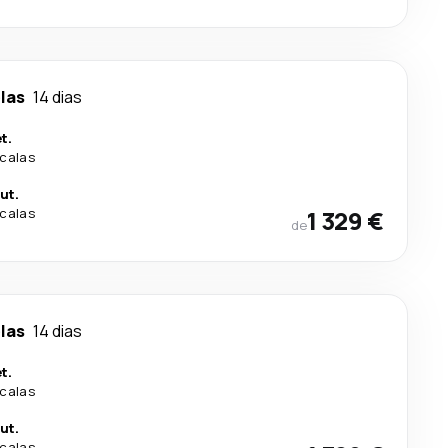
las
14 dias
t.
calas
ut.
calas
1 329 €
de
las
14 dias
t.
calas
ut.
calas