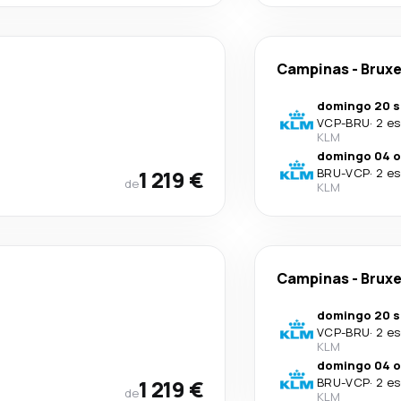
Campinas
-
Bruxe
domingo 20 s
VCP
-
BRU
·
2 es
KLM
domingo 04 o
1 219 €
BRU
-
VCP
·
2 es
de
KLM
Campinas
-
Bruxe
domingo 20 s
VCP
-
BRU
·
2 es
KLM
domingo 04 o
1 219 €
BRU
-
VCP
·
2 es
de
KLM