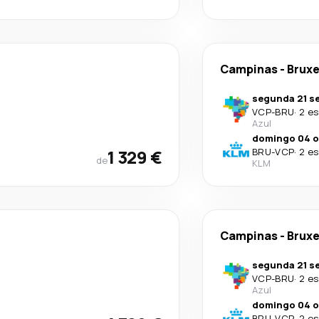
Campinas
-
Bruxe
segunda 21 se
VCP
-
BRU
·
2 es
Azul
domingo 04 o
1 329 €
BRU
-
VCP
·
2 es
de
KLM
Campinas
-
Bruxe
segunda 21 se
VCP
-
BRU
·
2 es
Azul
domingo 04 o
BRU
-
VCP
·
2 es