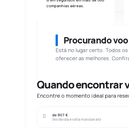
si em segundos em mais de 500
companhias aéreas.
Procurando voo
Está no lugar certo. Todos o
oferecer as melhores. Confir
Quando encontrar v
Encontre o momento ideal para reser
de 807 €
Voo de ida e volta mais barato