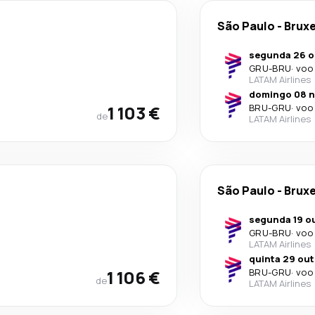
São Paulo
-
Bruxe
segunda 26 o
GRU
-
BRU
·
voo 
LATAM Airlines
domingo 08 n
1 103 €
BRU
-
GRU
·
voo 
de
LATAM Airlines
São Paulo
-
Bruxe
segunda 19 ou
GRU
-
BRU
·
voo 
LATAM Airlines
quinta 29 out
1 106 €
BRU
-
GRU
·
voo 
de
LATAM Airlines