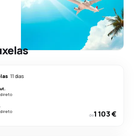
uxelas
las
11 dias
ut.
direto
.
direto
1 103 €
de