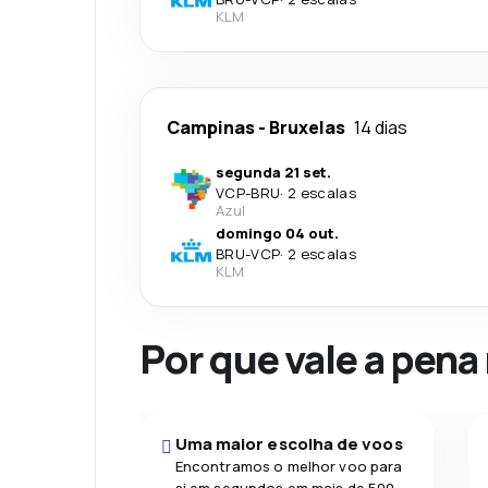
KLM
Campinas
-
Bruxelas
14 dias
segunda 21 set.
VCP
-
BRU
·
2 escalas
Azul
domingo 04 out.
BRU
-
VCP
·
2 escalas
KLM
Por que vale a pena
Uma maior escolha de voos
Encontramos o melhor voo para