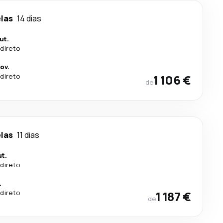
las
14 dias
ut.
direto
ov.
direto
1 106 €
de
las
11 dias
t.
direto
.
direto
1 187 €
de