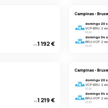
Campinas
-
Bruxe
domingo 20 s
VCP
-
BRU
·
2 es
KLM
domingo 04 o
1 192 €
BRU
-
VCP
·
2 es
de
KLM
Campinas
-
Bruxe
domingo 20 s
VCP
-
BRU
·
2 es
KLM
domingo 04 o
1 219 €
BRU
-
VCP
·
2 es
de
KLM