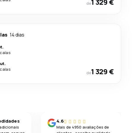
1 329 €
de
las
14 dias
t.
calas
ut.
calas
1 329 €
de
odidades
4.6
adicionais
Mais de 4950 avaliações de