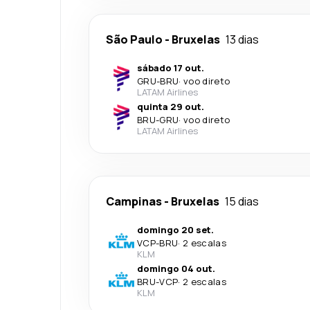
São Paulo
-
Bruxelas
13 dias
sábado 17 out.
GRU
-
BRU
·
voo direto
LATAM Airlines
quinta 29 out.
BRU
-
GRU
·
voo direto
LATAM Airlines
Campinas
-
Bruxelas
15 dias
domingo 20 set.
VCP
-
BRU
·
2 escalas
KLM
domingo 04 out.
BRU
-
VCP
·
2 escalas
KLM