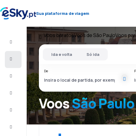
Sua plataforma de viagem
Voos baratos
Voos de São Paulo
Voos par
Voo+Hotel
Ida e volta
Só ida
Voos
baratos
De
P
Férias
City
Break
Voos
São Paulo
Alojamentos
Ofertas