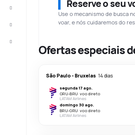
Reserve o seu 
Complete
a viagem
Use o mecanismo de busca no 
voar, e nós cuidaremos do res
Inspirações
e dicas
Atendimento
Cliente
Ofertas especiais d
São Paulo
-
Bruxelas
14 dias
segunda 17 ago.
GRU
-
BRU
·
voo direto
LATAM Airlines
domingo 30 ago.
BRU
-
GRU
·
voo direto
LATAM Airlines