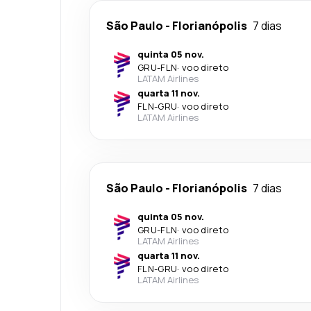
São Paulo
-
Florianópolis
7 dias
quinta 05 nov.
GRU
-
FLN
·
voo direto
LATAM Airlines
quarta 11 nov.
FLN
-
GRU
·
voo direto
LATAM Airlines
São Paulo
-
Florianópolis
7 dias
quinta 05 nov.
GRU
-
FLN
·
voo direto
LATAM Airlines
quarta 11 nov.
FLN
-
GRU
·
voo direto
LATAM Airlines