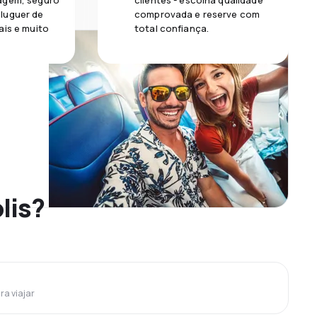
agem, seguro
clientes - escolha qualidade
luguer de
comprovada e reserve com
ais e muito
total confiança.
lis?
ra viajar