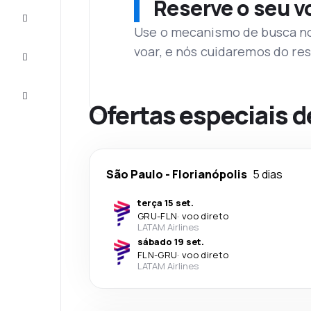
Reserve o seu 
Complete
a viagem
Use o mecanismo de busca no 
voar, e nós cuidaremos do res
Inspirações
e dicas
Atendimento
Cliente
Ofertas especiais d
São Paulo
-
Florianópolis
5 dias
terça 15 set.
GRU
-
FLN
·
voo direto
LATAM Airlines
sábado 19 set.
FLN
-
GRU
·
voo direto
LATAM Airlines