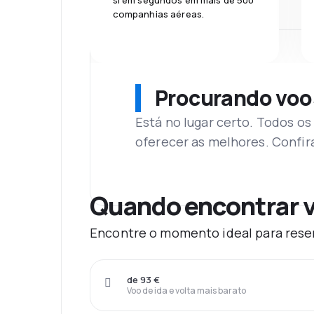
si em segundos em mais de 500
companhias aéreas.
Procurando voo
Está no lugar certo. Todos o
oferecer as melhores. Confir
Quando encontrar v
Encontre o momento ideal para reserv
de 93 €
Voo de ida e volta mais barato