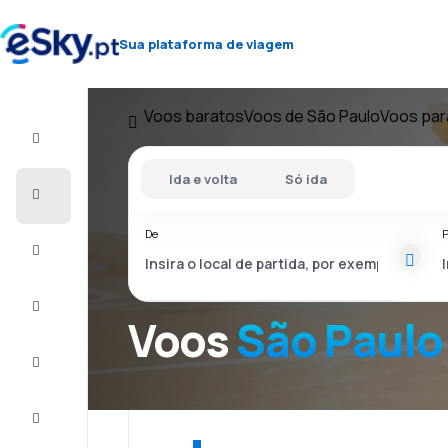
Sua plataforma de viagem
Voos baratos
Voos de São Paulo
Voos para
Voo+Hotel
Ida e volta
Só ida
Voos
baratos
De
P
Férias
City
Break
Voos
São Paulo 
Alojamentos
Ofertas