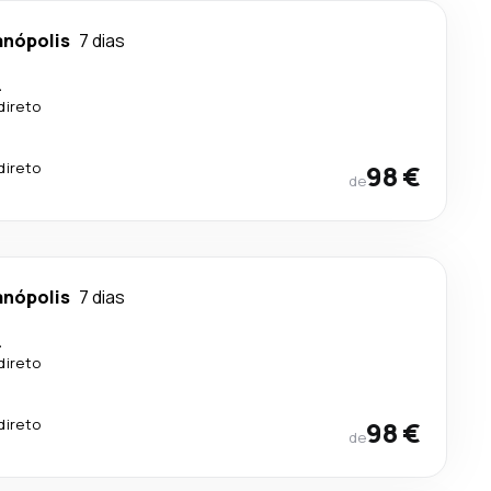
anópolis
7 dias
.
direto
direto
98 €
de
anópolis
7 dias
.
direto
direto
98 €
de