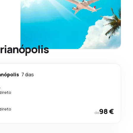
orianópolis
anópolis
7 dias
.
direto
direto
98 €
de