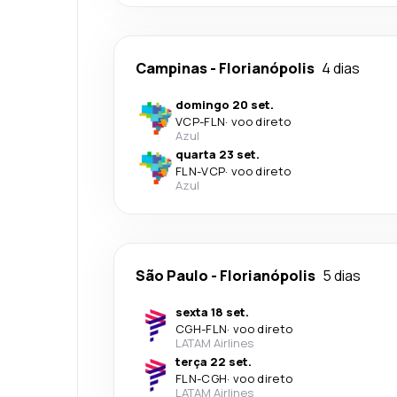
Campinas
-
Florianópolis
4 dias
domingo 20 set.
VCP
-
FLN
·
voo direto
Azul
quarta 23 set.
FLN
-
VCP
·
voo direto
Azul
São Paulo
-
Florianópolis
5 dias
sexta 18 set.
CGH
-
FLN
·
voo direto
LATAM Airlines
terça 22 set.
FLN
-
CGH
·
voo direto
LATAM Airlines