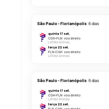
São Paulo
-
Florianópolis
6 dias
quinta 17 set.
CGH
-
FLN
·
voo direto
LATAM Airlines
terça 22 set.
FLN
-
CGH
·
voo direto
LATAM Airlines
São Paulo
-
Florianópolis
6 dias
quinta 17 set.
CGH
-
FLN
·
voo direto
LATAM Airlines
terça 22 set.
FLN
-
CGH
·
voo direto