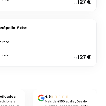
127 €
de
anópolis
6 dias
direto
direto
127 €
de
odidades
4.6
adicionais
Mais de 4950 avaliações de