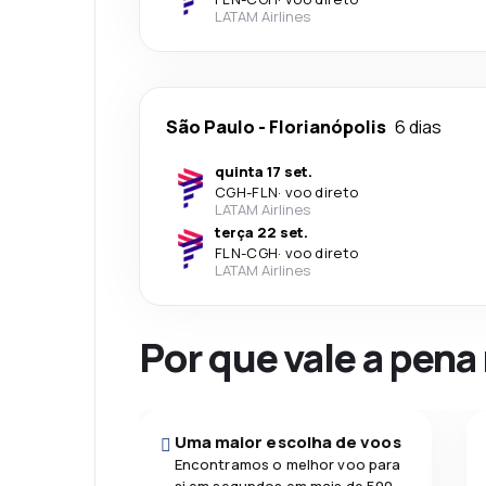
LATAM Airlines
São Paulo
-
Florianópolis
6 dias
quinta 17 set.
CGH
-
FLN
·
voo direto
LATAM Airlines
terça 22 set.
FLN
-
CGH
·
voo direto
LATAM Airlines
Por que vale a pena
Uma maior escolha de voos
Encontramos o melhor voo para