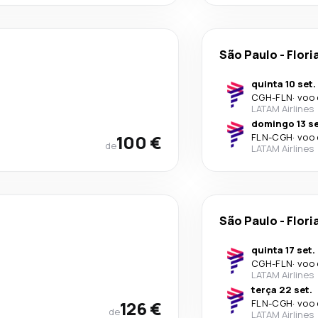
São Paulo
-
Flori
quinta 10 set.
CGH
-
FLN
·
voo 
LATAM Airlines
domingo 13 se
100 €
FLN
-
CGH
·
voo 
de
LATAM Airlines
São Paulo
-
Flori
quinta 17 set.
CGH
-
FLN
·
voo 
LATAM Airlines
terça 22 set.
126 €
FLN
-
CGH
·
voo 
de
LATAM Airlines