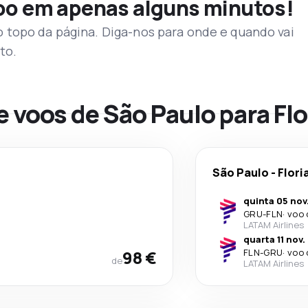
voo em apenas alguns minutos!
topo da página. Diga-nos para onde e quando vai
to.
e voos de São Paulo para Fl
São Paulo
-
Flori
quinta 05 nov
GRU
-
FLN
·
voo 
LATAM Airlines
quarta 11 nov.
98 €
FLN
-
GRU
·
voo 
de
LATAM Airlines