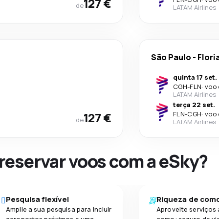
127 €
de
LATAM Airlines
São Paulo
-
Flori
quinta 17 set.
CGH
-
FLN
·
voo 
LATAM Airlines
terça 22 set.
127 €
FLN
-
CGH
·
voo 
de
LATAM Airlines
 reservar voos com a eSky?
Pesquisa flexível
Riqueza de com
Amplie a sua pesquisa para incluir
Aproveite serviços 