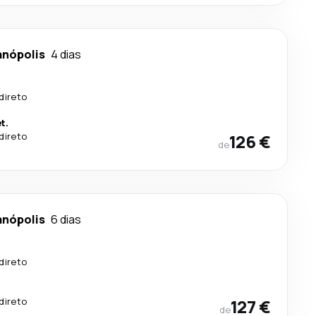
anópolis
4 dias
direto
t.
direto
126 €
de
anópolis
6 dias
direto
direto
127 €
de