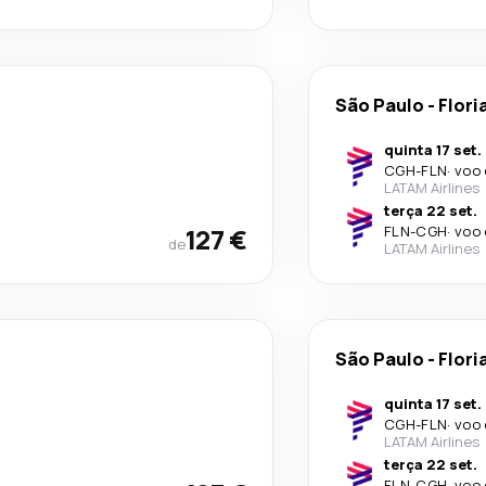
São Paulo
-
Flori
quinta 17 set.
CGH
-
FLN
·
voo 
LATAM Airlines
terça 22 set.
127 €
FLN
-
CGH
·
voo 
de
LATAM Airlines
São Paulo
-
Flori
quinta 17 set.
CGH
-
FLN
·
voo 
LATAM Airlines
terça 22 set.
FLN
-
CGH
·
voo 