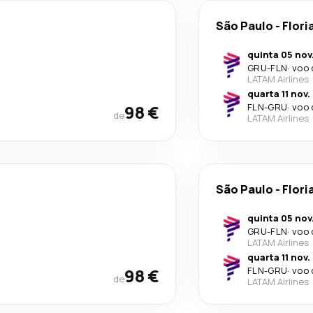
São Paulo
-
Flori
quinta 05 nov
GRU
-
FLN
·
voo 
LATAM Airlines
quarta 11 nov.
98 €
FLN
-
GRU
·
voo 
de
LATAM Airlines
São Paulo
-
Flori
quinta 05 nov
GRU
-
FLN
·
voo 
LATAM Airlines
quarta 11 nov.
98 €
FLN
-
GRU
·
voo 
de
LATAM Airlines