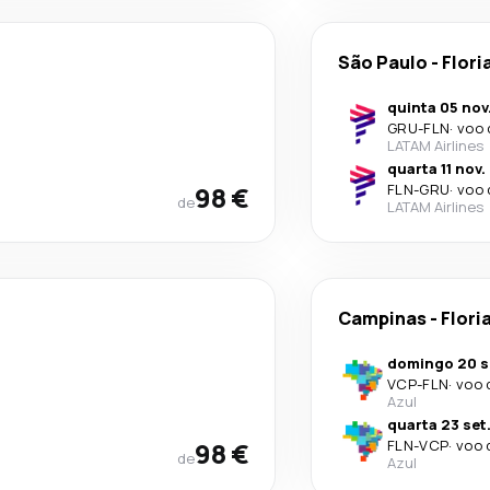
São Paulo
-
Flori
quinta 05 nov
GRU
-
FLN
·
voo 
LATAM Airlines
quarta 11 nov.
98 €
FLN
-
GRU
·
voo 
de
LATAM Airlines
Campinas
-
Flori
domingo 20 s
VCP
-
FLN
·
voo 
Azul
quarta 23 set
98 €
FLN
-
VCP
·
voo 
de
Azul