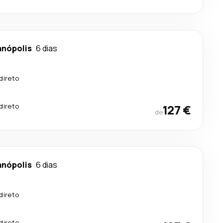
anópolis
6 dias
direto
direto
127 €
de
anópolis
6 dias
direto
direto