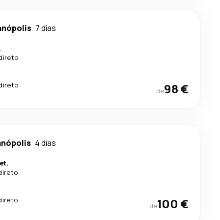
anópolis
7 dias
.
direto
direto
98 €
de
anópolis
4 dias
et.
direto
.
direto
100 €
de