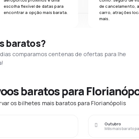
aeroportos próximos e uma
como: seguro de vi
escolha flexível de datas para
de cancelamento, a
encontrar a opção mais barata.
carro, atrações loc
mais.
s baratos?
s dias comparamos centenas de ofertas para lhe
a!
oos baratos para Florianópo
ar os bilhetes mais baratos para Florianópolis
Outubro
Mês mais barato pa