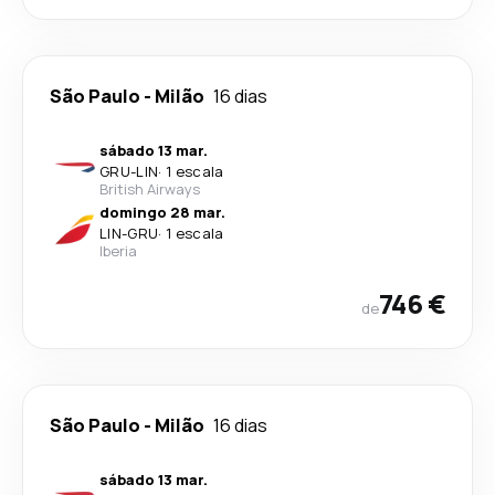
São Paulo
-
Milão
16 dias
sábado 13 mar.
GRU
-
LIN
·
1 escala
British Airways
domingo 28 mar.
LIN
-
GRU
·
1 escala
Iberia
746 €
de
São Paulo
-
Milão
16 dias
sábado 13 mar.