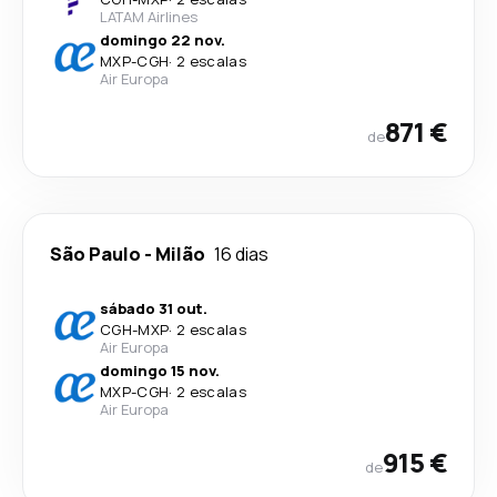
LATAM Airlines
domingo 22 nov.
MXP
-
CGH
·
2 escalas
Air Europa
871 €
de
São Paulo
-
Milão
16 dias
sábado 31 out.
CGH
-
MXP
·
2 escalas
Air Europa
domingo 15 nov.
MXP
-
CGH
·
2 escalas
Air Europa
915 €
de