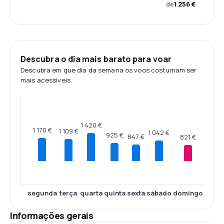
de
1 256 €
Descubra o dia mais barato para voar
Descubra em que dia da semana os voos costumam ser
mais acessíveis.
1 420 €
1 170 €
1 109 €
1 042 €
925 €
847 €
821 €
segunda
terça
quarta
quinta
sexta
sábado
domingo
Informações gerais