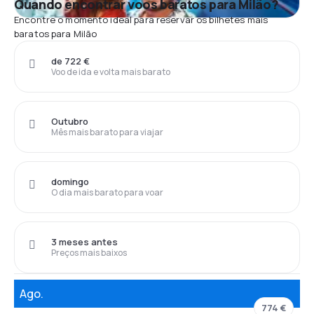
Quando encontrar voos baratos para Milão?
Encontre o momento ideal para reservar os bilhetes mais
baratos para Milão
de 722 €
Voo de ida e volta mais barato
Outubro
Mês mais barato para viajar
domingo
O dia mais barato para voar
3 meses antes
Preços mais baixos
Ago.
774 €