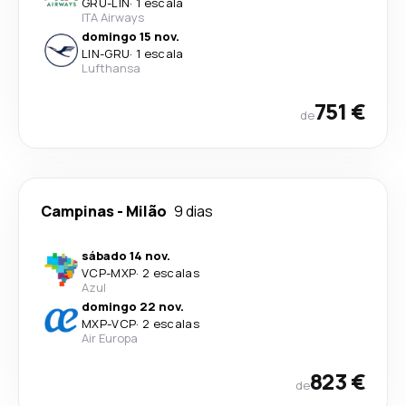
GRU
-
LIN
·
1 escala
ITA Airways
domingo 15 nov.
LIN
-
GRU
·
1 escala
Lufthansa
751 €
de
Campinas
-
Milão
9 dias
sábado 14 nov.
VCP
-
MXP
·
2 escalas
Azul
domingo 22 nov.
MXP
-
VCP
·
2 escalas
Air Europa
823 €
de