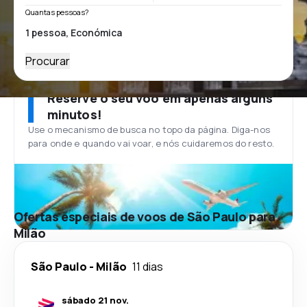
Quantas pessoas?
Procurar
Reserve o seu voo em apenas alguns
minutos!
Use o mecanismo de busca no topo da página. Diga-nos
para onde e quando vai voar, e nós cuidaremos do resto.
Ofertas especiais de voos de São Paulo para
Milão
São Paulo
-
Milão
11 dias
sábado 21 nov.