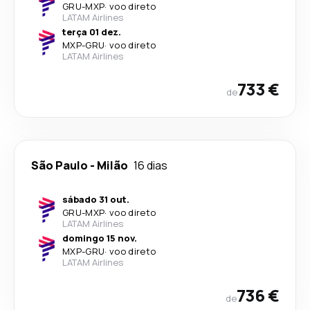
GRU
-
MXP
·
voo direto
LATAM Airlines
terça 01 dez.
MXP
-
GRU
·
voo direto
LATAM Airlines
733 €
de
São Paulo
-
Milão
16 dias
sábado 31 out.
GRU
-
MXP
·
voo direto
LATAM Airlines
domingo 15 nov.
MXP
-
GRU
·
voo direto
LATAM Airlines
736 €
de