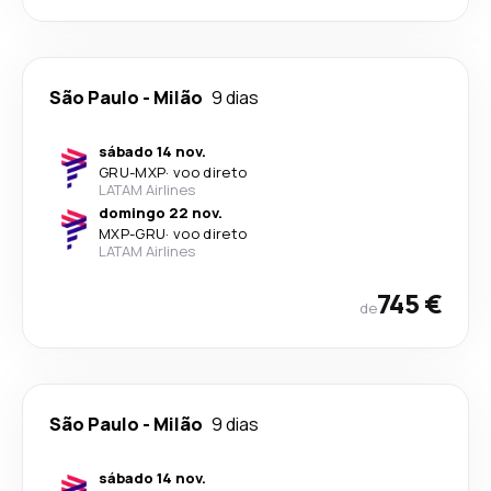
São Paulo
-
Milão
9 dias
sábado 14 nov.
GRU
-
MXP
·
voo direto
LATAM Airlines
domingo 22 nov.
MXP
-
GRU
·
voo direto
LATAM Airlines
745 €
de
São Paulo
-
Milão
9 dias
sábado 14 nov.