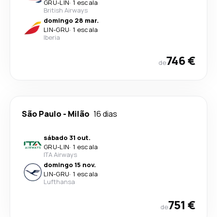
GRU
-
LIN
·
1 escala
British Airways
domingo 28 mar.
LIN
-
GRU
·
1 escala
Iberia
746 €
de
São Paulo
-
Milão
16 dias
sábado 31 out.
GRU
-
LIN
·
1 escala
ITA Airways
domingo 15 nov.
LIN
-
GRU
·
1 escala
Lufthansa
751 €
de