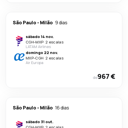
São Paulo
-
Milão
9 dias
sábado 14 nov.
CGH
-
MXP
·
2 escalas
LATAM Airlines
domingo 22 nov.
MXP
-
CGH
·
2 escalas
Air Europa
967 €
de
São Paulo
-
Milão
16 dias
sábado 31 out.
CGH
-
MXP
·
2 escalas