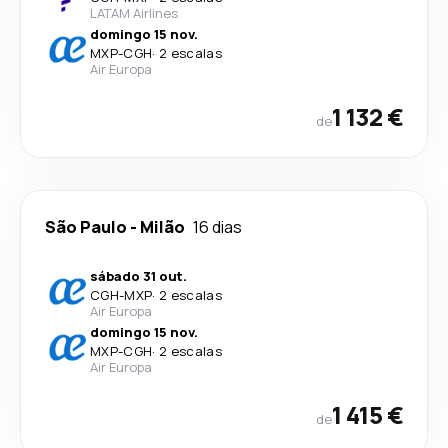
LATAM Airlines
domingo 15 nov.
MXP
-
CGH
·
2 escalas
Air Europa
1 132 €
de
São Paulo
-
Milão
16 dias
sábado 31 out.
CGH
-
MXP
·
2 escalas
Air Europa
domingo 15 nov.
MXP
-
CGH
·
2 escalas
Air Europa
1 415 €
de