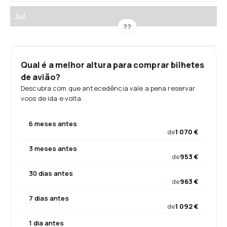
Jul.
??
Qual é a melhor altura para comprar bilhetes
de avião?
Descubra com que antecedência vale a pena reservar
voos de ida e volta.
6 meses antes
de
1 070 €
3 meses antes
de
953 €
30 dias antes
de
963 €
7 dias antes
de
1 092 €
1 dia antes