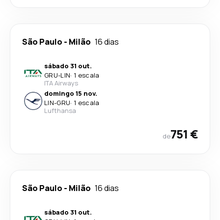
São Paulo
-
Milão
16 dias
sábado 31 out.
GRU
-
LIN
·
1 escala
ITA Airways
domingo 15 nov.
LIN
-
GRU
·
1 escala
Lufthansa
751 €
de
São Paulo
-
Milão
16 dias
sábado 31 out.