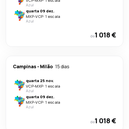
VCP
-
MXP
·
1 escala
Azul
quarta 09 dez.
MXP
-
VCP
·
1 escala
Azul
1 018 €
de
Campinas
-
Milão
15 dias
quarta 25 nov.
VCP
-
MXP
·
1 escala
Azul
quarta 09 dez.
MXP
-
VCP
·
1 escala
Azul
1 018 €
de