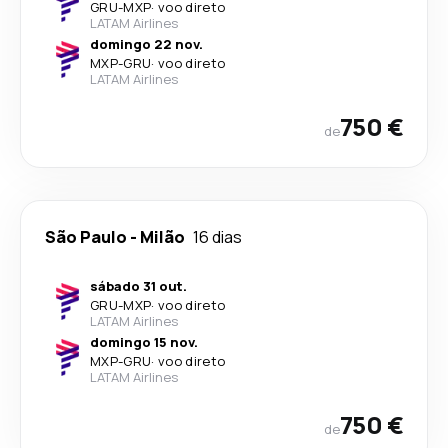
GRU
-
MXP
·
voo direto
LATAM Airlines
domingo 22 nov.
MXP
-
GRU
·
voo direto
LATAM Airlines
750 €
de
São Paulo
-
Milão
16 dias
sábado 31 out.
GRU
-
MXP
·
voo direto
LATAM Airlines
domingo 15 nov.
MXP
-
GRU
·
voo direto
LATAM Airlines
750 €
de