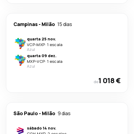
Campinas
-
Milão
15 dias
quarta 25 nov.
VCP
-
MXP
·
1 escala
Azul
quarta 09 dez.
MXP
-
VCP
·
1 escala
Azul
1 018 €
de
São Paulo
-
Milão
9 dias
sábado 14 nov.
CGH
-
MXP
·
2 escalas