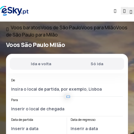
Voos baratos
Voos de São Paulo
Voos para Milão
Voos
de São Paulo para Milão
Voos
São Paulo Milão
Ida e volta
Só ida
De
Para
Data de partida
Data de regresso