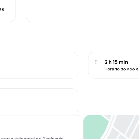
 €
2 h 15 min
Horário do voo d
a parte ocidental da Península