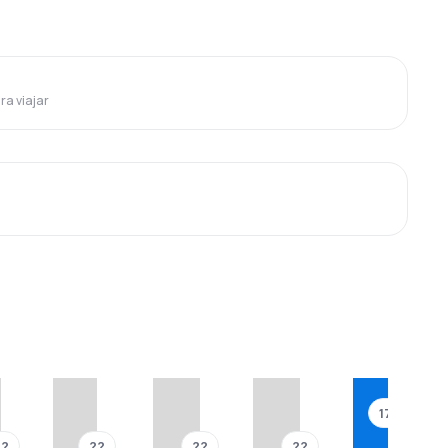
ra viajar
177 €
??
??
??
??