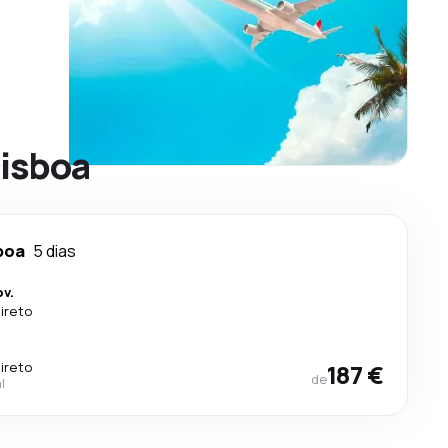
Lisboa
boa
5 dias
v.
ireto
ireto
187 €
de
l