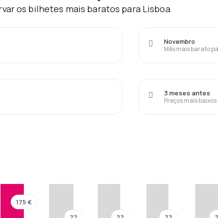
var os bilhetes mais baratos para Lisboa
Novembro
Mês mais barato pa
3 meses antes
Preços mais baixos
175 €
??
??
??