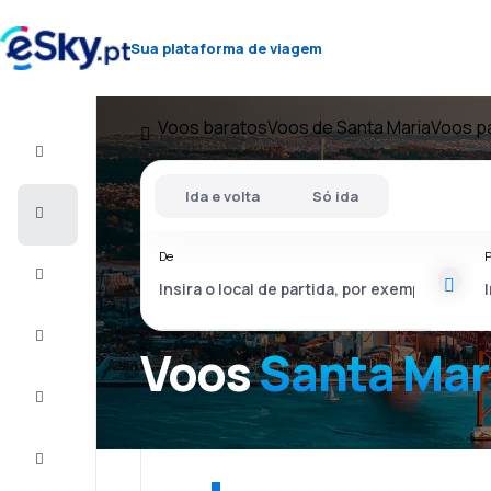
Sua plataforma de viagem
Voos baratos
Voos de Santa Maria
Voos p
Voo+Hotel
Ida e volta
Só ida
Voos
baratos
De
P
Férias
City
Break
Voos
Santa Mar
Alojamentos
Ofertas