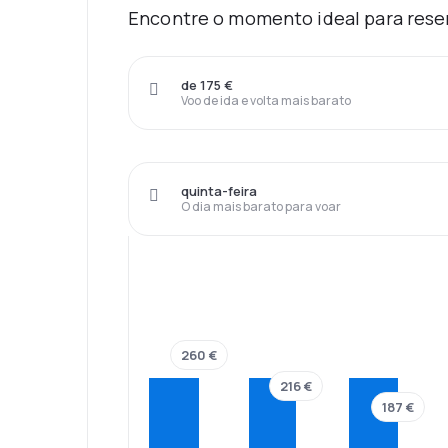
Encontre o momento ideal para reser
de 175 €
Voo de ida e volta mais barato
quinta-feira
O dia mais barato para voar
260 €
216 €
187 €