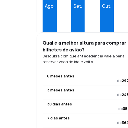
Ago.
Set.
Out.
Qual é a melhor altura para comprar
bilhetes de avião?
Descubra com que antecedência vale a pena
reservar voos de ida e volta.
6 meses antes
de
297
3 meses antes
de
245
30 dias antes
de
35
7 dias antes
de
364