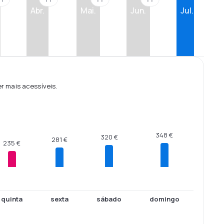
Abr.
Mai.
Jun.
Jul.
 mais acessíveis.
348 €
320 €
281 €
235 €
quinta
sexta
sábado
domingo