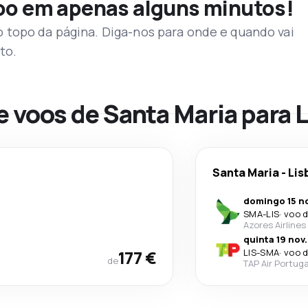
voo em apenas alguns minutos!
topo da página. Diga-nos para onde e quando vai
to.
e voos de Santa Maria para 
Santa Maria
-
Lis
domingo 15 no
SMA
-
LIS
·
voo d
Azores Airlines
quinta 19 nov.
177 €
LIS
-
SMA
·
voo d
de
TAP Air Portuga