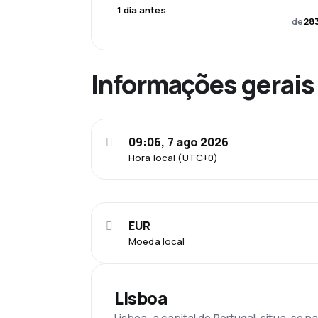
1 dia antes
de
283
Informações gerais
09:06, 7 ago 2026
Hora local (UTC+0)
EUR
Moeda local
Lisboa
Lisboa, a capital de Portugal, situa-se n