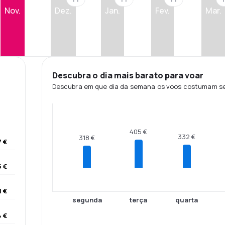
Nov.
Dez.
Jan.
Fev.
Mar.
Descubra o dia mais barato para voar
Descubra em que dia da semana os voos costumam ser
405 €
332 €
318 €
 €
 €
1 €
segunda
terça
quarta
 €