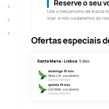
Reserve o seu 
Complete
a viagem
Use o mecanismo de busca no 
voar, e nós cuidaremos do res
Inspirações
e dicas
Atendimento
Cliente
Ofertas especiais d
Santa Maria
-
Lisboa
5 dias
domingo 15 nov.
SMA
-
LIS
·
voo direto
Azores Airlines
quinta 19 nov.
LIS
-
SMA
·
voo direto
Azores Airlines