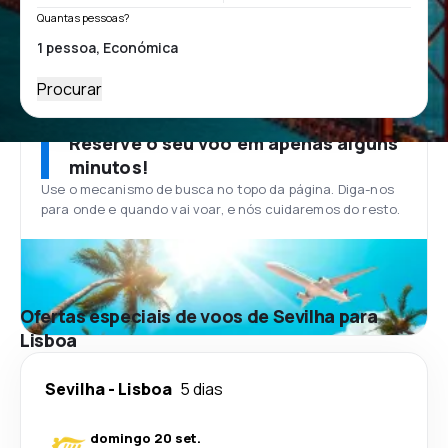
Quantas pessoas?
Procurar
Reserve o seu voo em apenas alguns
minutos!
Use o mecanismo de busca no topo da página. Diga-nos
para onde e quando vai voar, e nós cuidaremos do resto.
Ofertas especiais de voos de Sevilha para
Lisboa
Sevilha
-
Lisboa
5 dias
domingo 20 set.