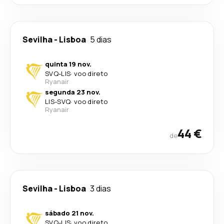
Sevilha
-
Lisboa
5 dias
quinta 19 nov.
SVQ
-
LIS
·
voo direto
Ryanair
segunda 23 nov.
LIS
-
SVQ
·
voo direto
Ryanair
44 €
de
Sevilha
-
Lisboa
3 dias
sábado 21 nov.
SVQ
-
LIS
·
voo direto