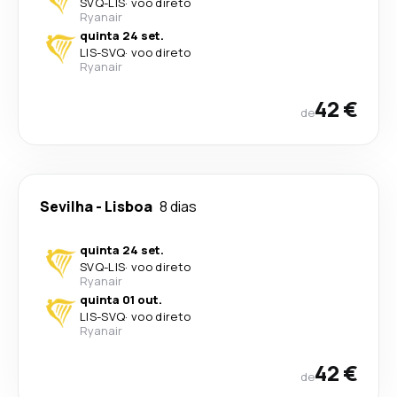
SVQ
-
LIS
·
voo direto
Ryanair
quinta 24 set.
LIS
-
SVQ
·
voo direto
Ryanair
42 €
de
Sevilha
-
Lisboa
8 dias
quinta 24 set.
SVQ
-
LIS
·
voo direto
Ryanair
quinta 01 out.
LIS
-
SVQ
·
voo direto
Ryanair
42 €
de