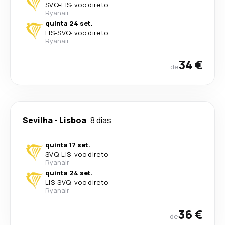
SVQ
-
LIS
·
voo direto
Ryanair
quinta 24 set.
LIS
-
SVQ
·
voo direto
Ryanair
34 €
de
Sevilha
-
Lisboa
8 dias
quinta 17 set.
SVQ
-
LIS
·
voo direto
Ryanair
quinta 24 set.
LIS
-
SVQ
·
voo direto
Ryanair
36 €
de