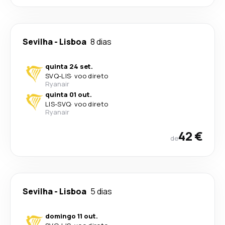
Sevilha
-
Lisboa
8 dias
quinta 24 set.
SVQ
-
LIS
·
voo direto
Ryanair
quinta 01 out.
LIS
-
SVQ
·
voo direto
Ryanair
42 €
de
Sevilha
-
Lisboa
5 dias
domingo 11 out.