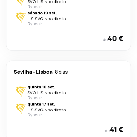
SVQ
-
LIS
·
voo direto
Ryanair
sábado 19 set.
LIS
-
SVQ
·
voo direto
Ryanair
40 €
de
Sevilha
-
Lisboa
8 dias
quinta 10 set.
SVQ
-
LIS
·
voo direto
Ryanair
quinta 17 set.
LIS
-
SVQ
·
voo direto
Ryanair
41 €
de