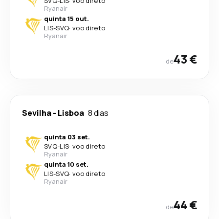
SVQ
-
LIS
·
voo direto
Ryanair
quinta 15 out.
LIS
-
SVQ
·
voo direto
Ryanair
43 €
de
Sevilha
-
Lisboa
8 dias
quinta 03 set.
SVQ
-
LIS
·
voo direto
Ryanair
quinta 10 set.
LIS
-
SVQ
·
voo direto
Ryanair
44 €
de