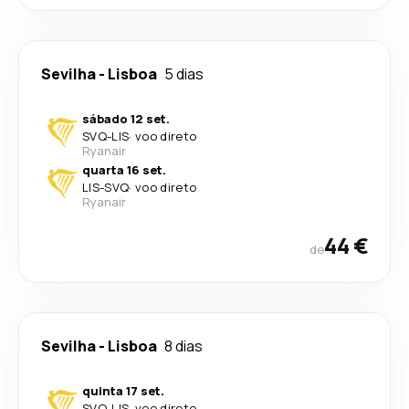
Sevilha
-
Lisboa
5 dias
sábado 12 set.
SVQ
-
LIS
·
voo direto
Ryanair
quarta 16 set.
LIS
-
SVQ
·
voo direto
Ryanair
44 €
de
Sevilha
-
Lisboa
8 dias
quinta 17 set.
SVQ
-
LIS
·
voo direto