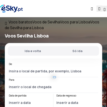
Voos baratos
Voos de Sevilha
Voos para Lisboa
Voos
de Sevilha para Lisboa
Voos
Sevilha Lisboa
Ida e volta
Só ida
De
Para
Data de partida
Data de regresso