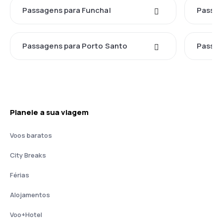
Passagens para Funchal
Passag
Passagens para Porto Santo
Passag
Planeie a sua viagem
Voos baratos
City Breaks
Férias
Alojamentos
Voo+Hotel