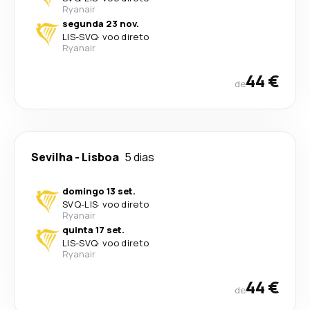
Ryanair
segunda 23 nov.
LIS
-
SVQ
·
voo direto
Ryanair
44 €
de
Sevilha
-
Lisboa
5 dias
domingo 13 set.
SVQ
-
LIS
·
voo direto
Ryanair
quinta 17 set.
LIS
-
SVQ
·
voo direto
Ryanair
44 €
de