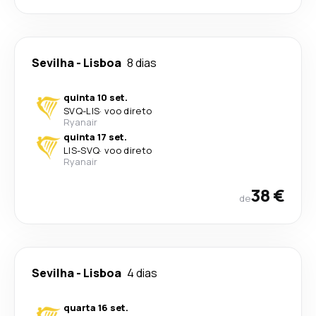
Sevilha
-
Lisboa
8 dias
quinta 10 set.
SVQ
-
LIS
·
voo direto
Ryanair
quinta 17 set.
LIS
-
SVQ
·
voo direto
Ryanair
38 €
de
Sevilha
-
Lisboa
4 dias
quarta 16 set.