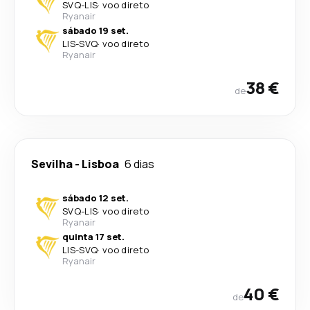
SVQ
-
LIS
·
voo direto
Ryanair
sábado 19 set.
LIS
-
SVQ
·
voo direto
Ryanair
38 €
de
Sevilha
-
Lisboa
6 dias
sábado 12 set.
SVQ
-
LIS
·
voo direto
Ryanair
quinta 17 set.
LIS
-
SVQ
·
voo direto
Ryanair
40 €
de