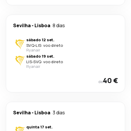
Sevilha
-
Lisboa
8 dias
sábado 12 set.
SVQ
-
LIS
·
voo direto
Ryanair
sábado 19 set.
LIS
-
SVQ
·
voo direto
Ryanair
40 €
de
Sevilha
-
Lisboa
3 dias
quinta 17 set.