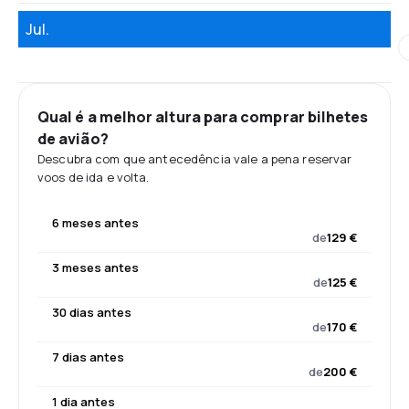
Jul.
Qual é a melhor altura para comprar bilhetes
de avião?
Descubra com que antecedência vale a pena reservar
voos de ida e volta.
6 meses antes
de
129 €
3 meses antes
de
125 €
30 dias antes
de
170 €
7 dias antes
de
200 €
1 dia antes