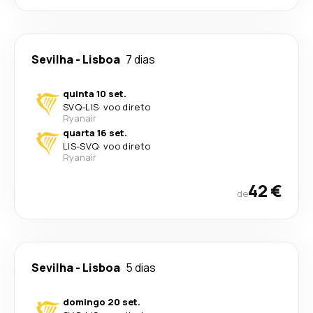
Sevilha
-
Lisboa
7 dias
quinta 10 set.
SVQ
-
LIS
·
voo direto
Ryanair
quarta 16 set.
LIS
-
SVQ
·
voo direto
Ryanair
42 €
de
Sevilha
-
Lisboa
5 dias
domingo 20 set.