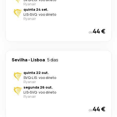
Ryanair
quinta 24 set.
LIS
-
SVQ
·
voo direto
Ryanair
44 €
de
Sevilha
-
Lisboa
5 dias
quinta 22 out.
SVQ
-
LIS
·
voo direto
Ryanair
segunda 26 out.
LIS
-
SVQ
·
voo direto
Ryanair
44 €
de