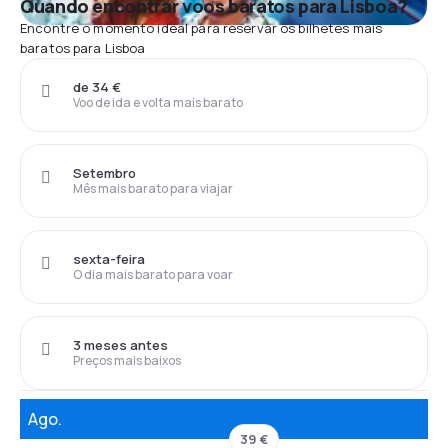
Quando encontrar voos baratos para Lisboa?
Encontre o momento ideal para reservar os bilhetes mais
baratos para Lisboa
de 34 €
Voo de ida e volta mais barato
Setembro
Mês mais barato para viajar
sexta-feira
O dia mais barato para voar
3 meses antes
Preços mais baixos
Ago.
39 €