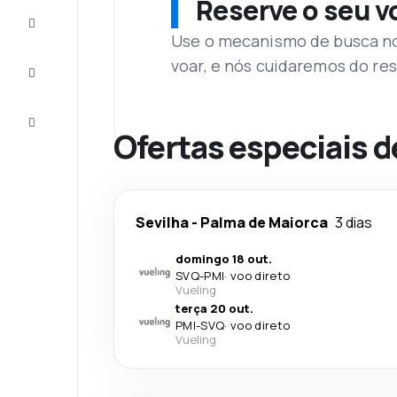
Reserve o seu 
Complete
a viagem
Use o mecanismo de busca no 
voar, e nós cuidaremos do res
Inspirações
e dicas
Atendimento
Cliente
Ofertas especiais d
Sevilha
-
Palma de Maiorca
3 dias
domingo 18 out.
SVQ
-
PMI
·
voo direto
Vueling
terça 20 out.
PMI
-
SVQ
·
voo direto
Vueling