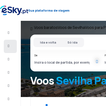
Sua plataforma de viagem
Voos baratos
Voos de Sevilha
Voos para P
Voo+Hotel
Ida e volta
Só ida
Voos
baratos
De
P
Férias
City
Break
Voos
Sevilha P
Alojamentos
Ofertas