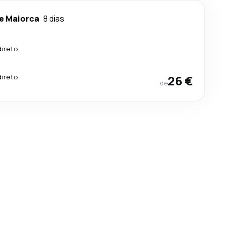
e Maiorca
8 dias
direto
direto
26 €
de