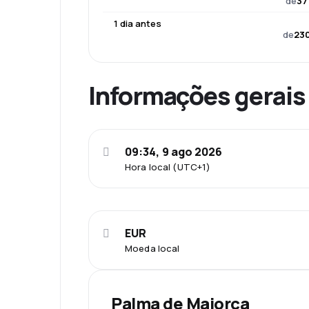
de
37
1 dia antes
de
230
Informações gerais
09:34, 9 ago 2026
Hora local (UTC+1)
EUR
Moeda local
Palma de Maiorca