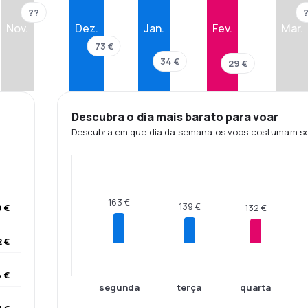
??
Nov.
Dez.
Jan.
Fev.
Mar.
73 €
34 €
29 €
Descubra o dia mais barato para voar
Descubra em que dia da semana os voos costumam ser
163 €
139 €
0 €
132 €
2 €
 €
segunda
terça
quarta