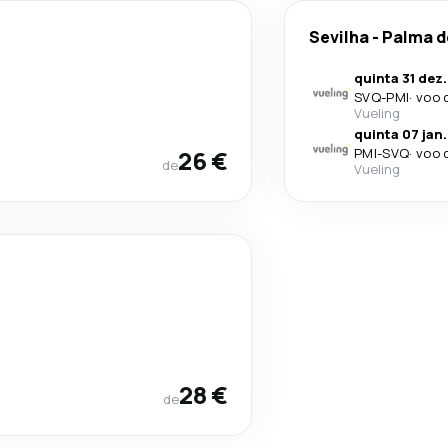
Sevilha
-
Palma d
quinta 31 dez.
SVQ
-
PMI
·
voo 
Vueling
quinta 07 jan.
26 €
PMI
-
SVQ
·
voo 
de
Vueling
28 €
de