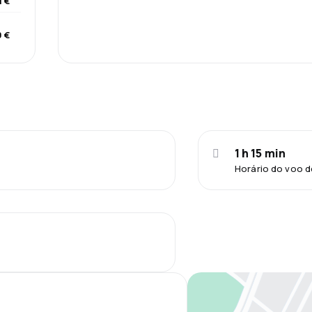
1 €
 €
1 h 15 min
Horário do voo d