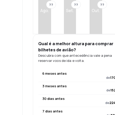
??
??
??
Ago.
Set.
Out.
Qual é a melhor altura para comprar
bilhetes de avião?
Descubra com que antecedência vale a pena
reservar voos de ida e volta.
6 meses antes
de
17
3 meses antes
de
15
30 dias antes
de
224
7 dias antes