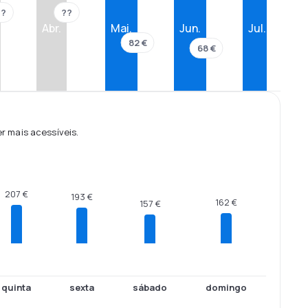
??
??
Abr.
Mai.
Jun.
Jul.
82 €
68 €
 mais acessíveis.
207 €
193 €
162 €
157 €
quinta
sexta
sábado
domingo