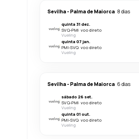
Sevilha
-
Palma de Maiorca
8 dias
quinta 31 dez.
SVQ
-
PMI
·
voo direto
Vueling
quinta 07 jan.
PMI
-
SVQ
·
voo direto
Vueling
Sevilha
-
Palma de Maiorca
6 dias
sábado 26 set.
SVQ
-
PMI
·
voo direto
Vueling
quinta 01 out.
PMI
-
SVQ
·
voo direto
Vueling