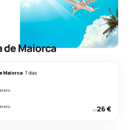
a de Maiorca
e Maiorca
7 dias
direto
.
direto
26 €
de