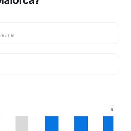
ra viajar
319 €