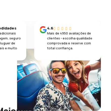
odidades
4.6
adicionais
Mais de 4950 avaliações de
agem, seguro
clientes - escolha qualidade
luguer de
comprovada e reserve com
ais e muito
total confiança.
Maiorca?