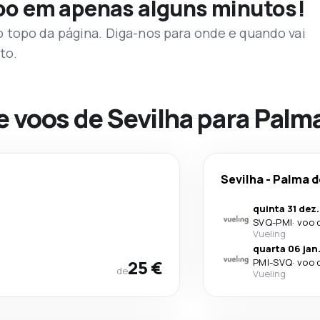
voo em apenas alguns minutos!
topo da página. Diga-nos para onde e quando vai
to.
e voos de Sevilha para Palm
Sevilha
-
Palma d
quinta 31 dez.
SVQ
-
PMI
·
voo 
Vueling
quarta 06 jan
25 €
PMI
-
SVQ
·
voo 
de
Vueling