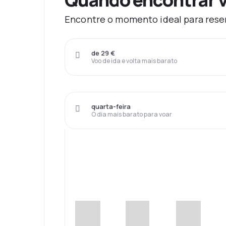
Encontre o momento ideal para reser
de 29 €
Voo de ida e volta mais barato
quarta-feira
O dia mais barato para voar