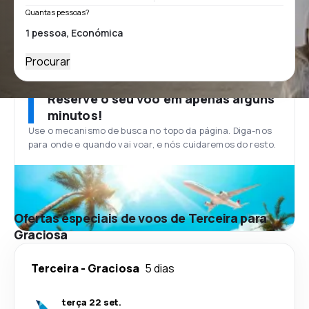
Quantas pessoas?
Procurar
Reserve o seu voo em apenas alguns
minutos!
Use o mecanismo de busca no topo da página. Diga-nos
para onde e quando vai voar, e nós cuidaremos do resto.
Ofertas especiais de voos de Terceira para
Graciosa
Terceira
-
Graciosa
5 dias
terça 22 set.