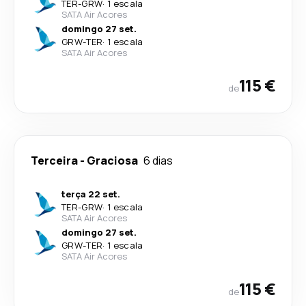
TER
-
GRW
·
1 escala
SATA Air Acores
domingo 27 set.
GRW
-
TER
·
1 escala
SATA Air Acores
115 €
de
Terceira
-
Graciosa
6 dias
terça 22 set.
TER
-
GRW
·
1 escala
SATA Air Acores
domingo 27 set.
GRW
-
TER
·
1 escala
SATA Air Acores
115 €
de