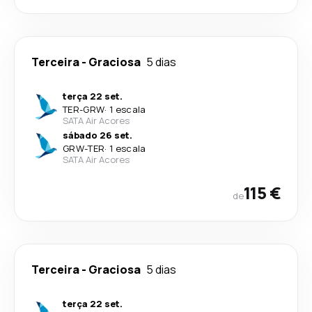
Terceira
-
Graciosa
5 dias
terça 22 set.
TER
-
GRW
·
1 escala
SATA Air Acores
sábado 26 set.
GRW
-
TER
·
1 escala
SATA Air Acores
115 €
de
Terceira
-
Graciosa
5 dias
terça 22 set.