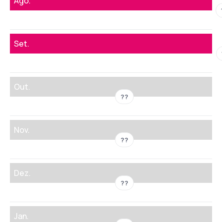
Ago.
Set.
Out.
??
Nov.
??
Dez.
??
Jan.