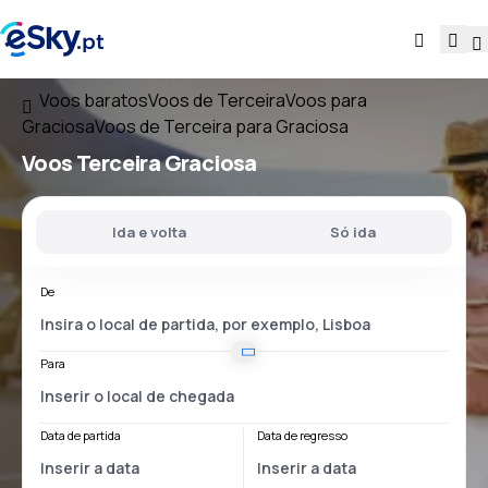
Voos baratos
Voos de Terceira
Voos para
Graciosa
Voos de Terceira para Graciosa
Voos
Terceira Graciosa
Ida e volta
Só ida
De
Para
Data de partida
Data de regresso