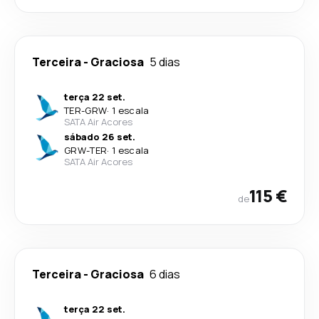
Terceira
-
Graciosa
5 dias
terça 22 set.
TER
-
GRW
·
1 escala
SATA Air Acores
sábado 26 set.
GRW
-
TER
·
1 escala
SATA Air Acores
115 €
de
Terceira
-
Graciosa
6 dias
terça 22 set.