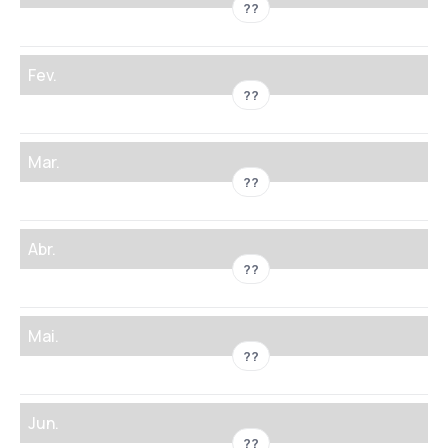
??
Fev.
??
Mar.
??
Abr.
??
Mai.
??
Jun.
??