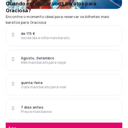
Quando encontrar voos baratos para
Graciosa?
Encontre o momento ideal para reservar os bilhetes mais
baratos para Graciosa
de 115 €
Voo de ida e volta mais barato
Agosto, Setembro
Mês mais barato para viajar
quinta-feira
O dia mais barato para voar
7 dias antes
Preços mais baixos