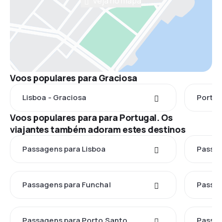
Veja no mapa
Voos populares para Graciosa
Lisboa - Graciosa
Porto 
Voos populares para para Portugal. Os
viajantes também adoram estes destinos
Passagens para Lisboa
Passag
Passagens para Funchal
Passag
Passagens para Porto Santo
Passag