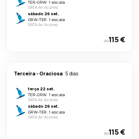
TER
-
GRW
·
1 escala
SATA Air Acores
sábado 26 set.
GRW
-
TER
·
1 escala
SATA Air Acores
115 €
de
Terceira
-
Graciosa
5 dias
terça 22 set.
TER
-
GRW
·
1 escala
SATA Air Acores
sábado 26 set.
GRW
-
TER
·
1 escala
SATA Air Acores
115 €
de