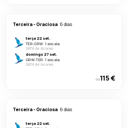
Terceira
-
Graciosa
6 dias
terça 22 set.
TER
-
GRW
·
1 escala
SATA Air Acores
domingo 27 set.
GRW
-
TER
·
1 escala
SATA Air Acores
115 €
de
Terceira
-
Graciosa
6 dias
terça 22 set.