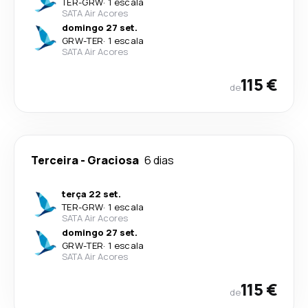
TER
-
GRW
·
1 escala
SATA Air Acores
domingo 27 set.
GRW
-
TER
·
1 escala
SATA Air Acores
115 €
de
Terceira
-
Graciosa
6 dias
terça 22 set.
TER
-
GRW
·
1 escala
SATA Air Acores
domingo 27 set.
GRW
-
TER
·
1 escala
SATA Air Acores
115 €
de