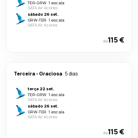
TER
-
GRW
·
1 escala
SATA Air Acores
sábado 26 set.
GRW
-
TER
·
1 escala
SATA Air Acores
115 €
de
Terceira
-
Graciosa
5 dias
terça 22 set.
TER
-
GRW
·
1 escala
SATA Air Acores
sábado 26 set.
GRW
-
TER
·
1 escala
SATA Air Acores
115 €
de