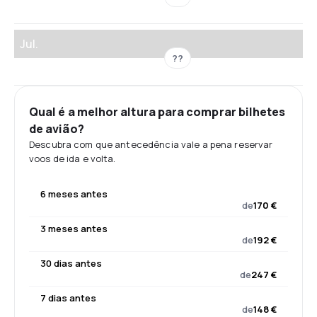
Jul.
??
Qual é a melhor altura para comprar bilhetes
de avião?
Descubra com que antecedência vale a pena reservar
voos de ida e volta.
6 meses antes
de
170 €
3 meses antes
de
192 €
30 dias antes
de
247 €
7 dias antes
de
148 €