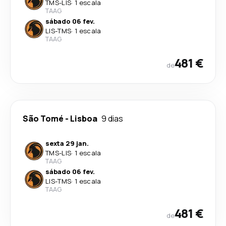
TMS
-
LIS
·
1 escala
TAAG
sábado 06 fev.
LIS
-
TMS
·
1 escala
TAAG
481 €
de
São Tomé
-
Lisboa
9 dias
sexta 29 jan.
TMS
-
LIS
·
1 escala
TAAG
sábado 06 fev.
LIS
-
TMS
·
1 escala
TAAG
481 €
de