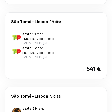
São Tomé
-
Lisboa
15 dias
sexta 19 mar.
TMS
-
LIS
·
voo direto
TAP Air Portugal
sexta 02 abr.
LIS
-
TMS
·
voo direto
TAP Air Portugal
541 €
de
São Tomé
-
Lisboa
9 dias
sexta 29 jan.