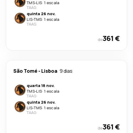
TMS
-
LIS
·
1 escala
TAAG
quinta 26 nov.
LIS
-
TMS
·
1 escala
TAAG
361 €
de
São Tomé
-
Lisboa
9 dias
quarta 18 nov.
TMS
-
LIS
·
1 escala
TAAG
quinta 26 nov.
LIS
-
TMS
·
1 escala
TAAG
361 €
de