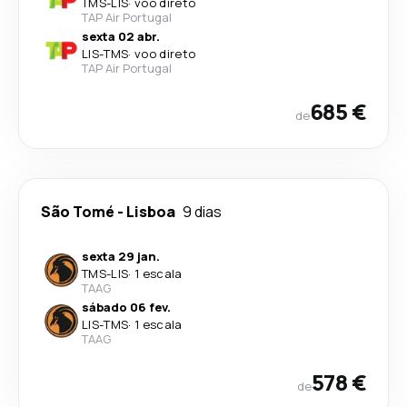
TMS
-
LIS
·
voo direto
TAP Air Portugal
sexta 02 abr.
LIS
-
TMS
·
voo direto
TAP Air Portugal
685 €
de
São Tomé
-
Lisboa
9 dias
sexta 29 jan.
TMS
-
LIS
·
1 escala
TAAG
sábado 06 fev.
LIS
-
TMS
·
1 escala
TAAG
578 €
de