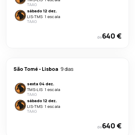
TAAG
sábado 12 dez.
LIS
-
TMS
·
1 escala
TAAG
640 €
de
São Tomé
-
Lisboa
9 dias
sexta 04 dez.
TMS
-
LIS
·
1 escala
TAAG
sábado 12 dez.
LIS
-
TMS
·
1 escala
TAAG
640 €
de