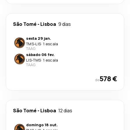
São Tomé
-
Lisboa
9 dias
sexta 29 jan.
TMS
-
LIS
·
1 escala
TAAG
sábado 06 fev.
LIS
-
TMS
·
1 escala
TAAG
578 €
de
São Tomé
-
Lisboa
12 dias
domingo 18 out.