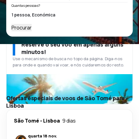
Quantas pessoas?
Procurar
Reserve o seu voo em apenas alguns
minutos!
Use o mecanismo de busca no topo da página. Diga-nos
para onde e quando vai voar, e nós cuidaremos do resto.
Ofertas especiais de voos de São Tomé para
Lisboa
São Tomé
-
Lisboa
9 dias
quarta 18 nov.