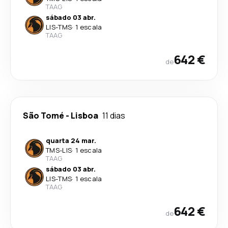
TAAG
sábado 03 abr.
LIS
-
TMS
·
1 escala
TAAG
642 €
de
São Tomé
-
Lisboa
11 dias
quarta 24 mar.
TMS
-
LIS
·
1 escala
TAAG
sábado 03 abr.
LIS
-
TMS
·
1 escala
TAAG
642 €
de