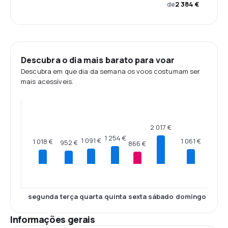
de
2 384 €
Descubra o dia mais barato para voar
Descubra em que dia da semana os voos costumam ser
mais acessíveis.
2 017 €
1 254 €
1 091 €
1 061 €
1 018 €
952 €
866 €
segunda
terça
quarta
quinta
sexta
sábado
domingo
Informações gerais