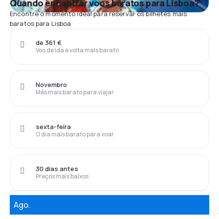
Quando encontrar voos baratos para Lisboa?
Encontre o momento ideal para reservar os bilhetes mais
baratos para Lisboa
de 361 €
Voo de ida e volta mais barato
Novembro
Mês mais barato para viajar
sexta-feira
O dia mais barato para voar
30 dias antes
Preços mais baixos
Ago.