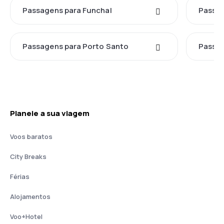
Passagens para Funchal
Passag
Passagens para Porto Santo
Passag
Planeie a sua viagem
Voos baratos
City Breaks
Férias
Alojamentos
Voo+Hotel