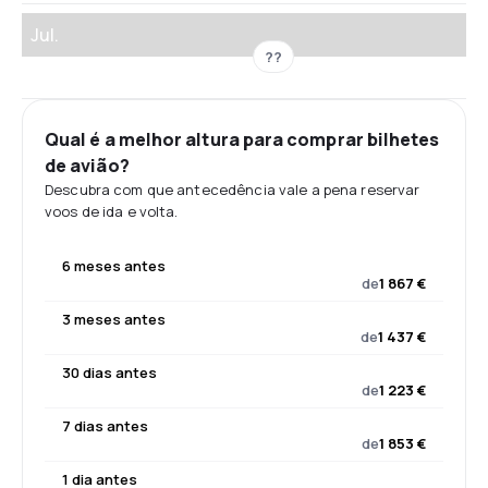
Jul.
??
Qual é a melhor altura para comprar bilhetes
de avião?
Descubra com que antecedência vale a pena reservar
voos de ida e volta.
6 meses antes
de
1 867 €
3 meses antes
de
1 437 €
30 dias antes
de
1 223 €
7 dias antes
de
1 853 €
1 dia antes