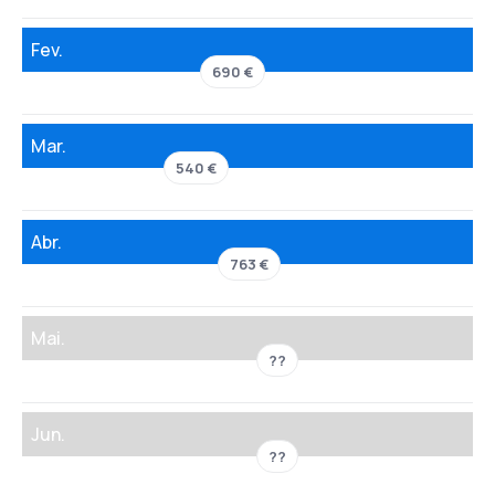
Fev.
690 €
Mar.
540 €
Abr.
763 €
Mai.
??
Jun.
??