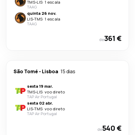
TMS
-
LIS
·
1 escala
TAAG
quinta 26 nov.
LIS
-
TMS
·
1 escala
TAAG
361 €
de
São Tomé
-
Lisboa
15 dias
sexta 19 mar.
TMS
-
LIS
·
voo direto
TAP Air Portugal
sexta 02 abr.
LIS
-
TMS
·
voo direto
TAP Air Portugal
540 €
de