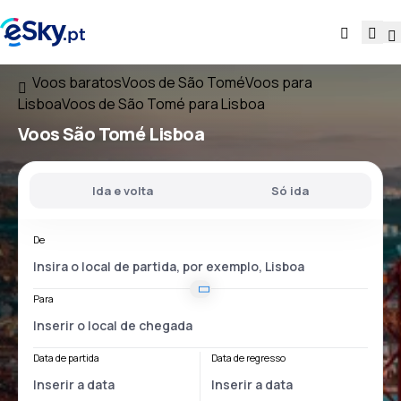
Voos baratos
Voos de São Tomé
Voos para
Lisboa
Voos de São Tomé para Lisboa
Voos
São Tomé Lisboa
Ida e volta
Só ida
De
Para
Data de partida
Data de regresso