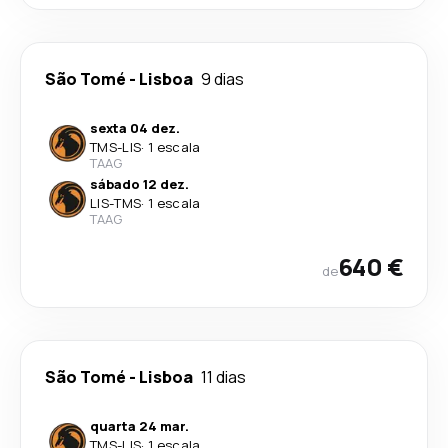
São Tomé
-
Lisboa
9 dias
sexta 04 dez.
TMS
-
LIS
·
1 escala
TAAG
sábado 12 dez.
LIS
-
TMS
·
1 escala
TAAG
640 €
de
São Tomé
-
Lisboa
11 dias
quarta 24 mar.
TMS
-
LIS
·
1 escala