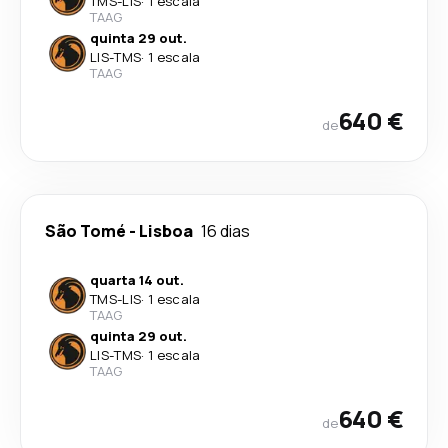
TMS
-
LIS
·
1 escala
TAAG
quinta 29 out.
LIS
-
TMS
·
1 escala
TAAG
640 €
de
São Tomé
-
Lisboa
16 dias
quarta 14 out.
TMS
-
LIS
·
1 escala
TAAG
quinta 29 out.
LIS
-
TMS
·
1 escala
TAAG
640 €
de