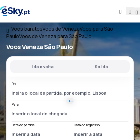
Voos baratos
Voos de Veneza
Voos para São
Paulo
Voos de Veneza para São Paulo
Voos
Veneza São Paulo
Ida e volta
Só ida
De
Para
Data de partida
Data de regresso