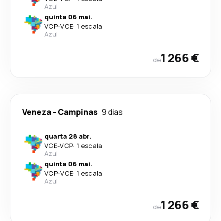
Azul
quinta 06 mai.
VCP
-
VCE
·
1 escala
Azul
1 266 €
de
Veneza
-
Campinas
9 dias
quarta 28 abr.
VCE
-
VCP
·
1 escala
Azul
quinta 06 mai.
VCP
-
VCE
·
1 escala
Azul
1 266 €
de