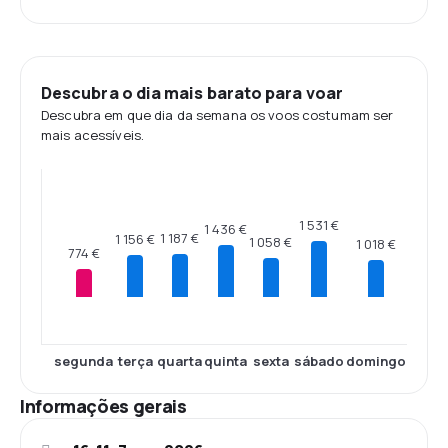
Descubra o dia mais barato para voar
Descubra em que dia da semana os voos costumam ser
mais acessíveis.
1 531 €
1 436 €
1 187 €
1 156 €
1 058 €
1 018 €
774 €
segunda
terça
quarta
quinta
sexta
sábado
domingo
Informações gerais