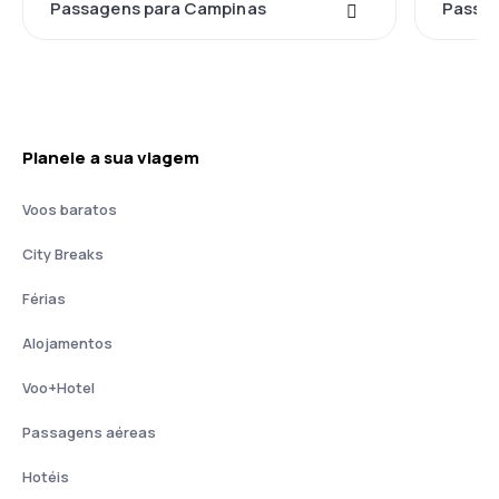
Passagens para Campinas
Passag
Planeie a sua viagem
Voos baratos
City Breaks
Férias
Alojamentos
Voo+Hotel
Passagens aéreas
Hotéis