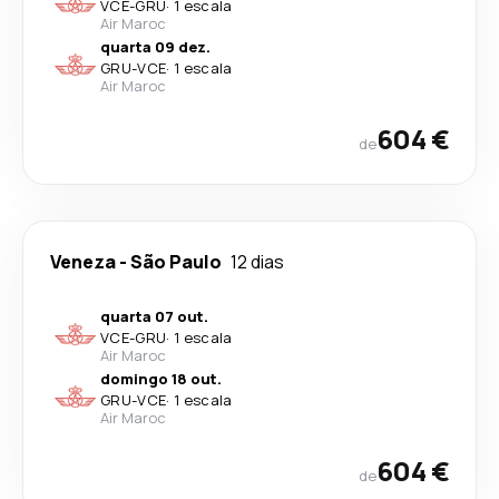
VCE
-
GRU
·
1 escala
Air Maroc
quarta 09 dez.
GRU
-
VCE
·
1 escala
Air Maroc
604 €
de
Veneza
-
São Paulo
12 dias
quarta 07 out.
VCE
-
GRU
·
1 escala
Air Maroc
domingo 18 out.
GRU
-
VCE
·
1 escala
Air Maroc
604 €
de