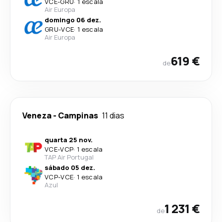
VCE
-
GRU
·
1 escala
Air Europa
domingo 06 dez.
GRU
-
VCE
·
1 escala
Air Europa
619 €
de
Veneza
-
Campinas
11 dias
quarta 25 nov.
VCE
-
VCP
·
1 escala
TAP Air Portugal
sábado 05 dez.
VCP
-
VCE
·
1 escala
Azul
1 231 €
de