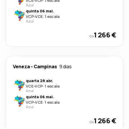
VCE
-
VCP
·
1 escala
Azul
quinta 06 mai.
VCP
-
VCE
·
1 escala
Azul
1 266 €
de
Veneza
-
Campinas
9 dias
quarta 28 abr.
VCE
-
VCP
·
1 escala
Azul
quinta 06 mai.
VCP
-
VCE
·
1 escala
Azul
1 266 €
de