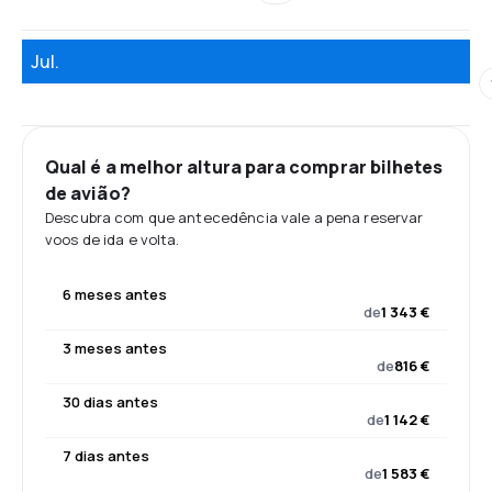
Jul.
Qual é a melhor altura para comprar bilhetes
de avião?
Descubra com que antecedência vale a pena reservar
voos de ida e volta.
6 meses antes
de
1 343 €
3 meses antes
de
816 €
30 dias antes
de
1 142 €
7 dias antes
de
1 583 €