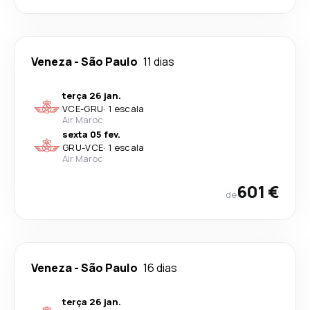
Veneza
-
São Paulo
11 dias
terça 26 jan.
VCE
-
GRU
·
1 escala
Air Maroc
sexta 05 fev.
GRU
-
VCE
·
1 escala
Air Maroc
601 €
de
Veneza
-
São Paulo
16 dias
terça 26 jan.