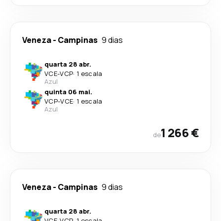
Veneza
-
Campinas
9 dias
quarta 28 abr.
VCE
-
VCP
·
1 escala
Azul
quinta 06 mai.
VCP
-
VCE
·
1 escala
Azul
1 266 €
de
Veneza
-
Campinas
9 dias
quarta 28 abr.
VCE
-
VCP
·
1 escala