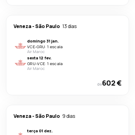
Veneza
-
São Paulo
13 dias
domingo 31 jan.
VCE
-
GRU
·
1 escala
Air Maroc
sexta 12 fev.
GRU
-
VCE
·
1 escala
Air Maroc
602 €
de
Veneza
-
São Paulo
9 dias
terça 01 dez.