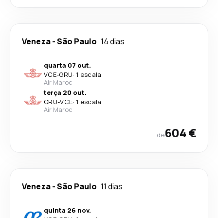
Veneza
-
São Paulo
14 dias
quarta 07 out.
VCE
-
GRU
·
1 escala
Air Maroc
terça 20 out.
GRU
-
VCE
·
1 escala
Air Maroc
604 €
de
Veneza
-
São Paulo
11 dias
quinta 26 nov.