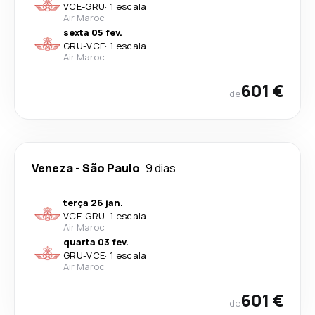
VCE
-
GRU
·
1 escala
Air Maroc
sexta 05 fev.
GRU
-
VCE
·
1 escala
Air Maroc
601 €
de
Veneza
-
São Paulo
9 dias
terça 26 jan.
VCE
-
GRU
·
1 escala
Air Maroc
quarta 03 fev.
GRU
-
VCE
·
1 escala
Air Maroc
601 €
de