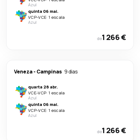
Azul
quinta 06 mai.
VCP
-
VCE
·
1 escala
Azul
1 266 €
de
Veneza
-
Campinas
9 dias
quarta 28 abr.
VCE
-
VCP
·
1 escala
Azul
quinta 06 mai.
VCP
-
VCE
·
1 escala
Azul
1 266 €
de