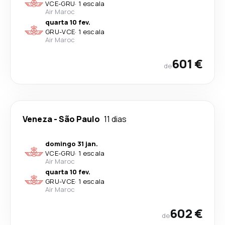
VCE
-
GRU
·
1 escala
Air Maroc
quarta 10 fev.
GRU
-
VCE
·
1 escala
Air Maroc
601 €
de
Veneza
-
São Paulo
11 dias
domingo 31 jan.
VCE
-
GRU
·
1 escala
Air Maroc
quarta 10 fev.
GRU
-
VCE
·
1 escala
Air Maroc
602 €
de