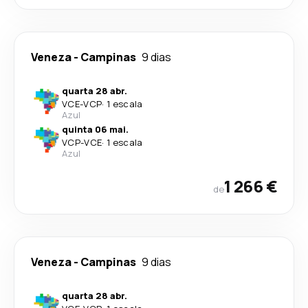
Veneza
-
Campinas
9 dias
quarta 28 abr.
VCE
-
VCP
·
1 escala
Azul
quinta 06 mai.
VCP
-
VCE
·
1 escala
Azul
1 266 €
de
Veneza
-
Campinas
9 dias
quarta 28 abr.