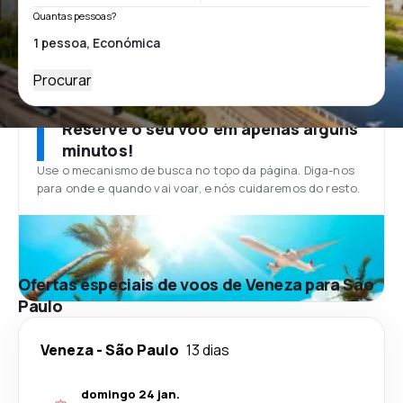
Quantas pessoas?
Procurar
Reserve o seu voo em apenas alguns
minutos!
Use o mecanismo de busca no topo da página. Diga-nos
para onde e quando vai voar, e nós cuidaremos do resto.
Ofertas especiais de voos de Veneza para São
Paulo
Veneza
-
São Paulo
13 dias
domingo 24 jan.