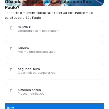
Quando encontrar voos baratos para São
Paulo?
Encontre o momento ideal para reservar os bilhetes mais
baratos para São Paulo
de 596 €
Voo de ida e volta mais barato
Janeiro
Mês mais barato para viajar
segunda-feira
O dia mais barato para voar
3 meses antes
Preços mais baixos
Ago.