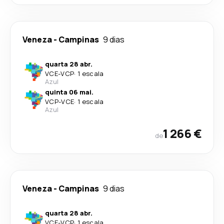
Veneza
-
Campinas
9 dias
quarta 28 abr.
VCE
-
VCP
·
1 escala
Azul
quinta 06 mai.
VCP
-
VCE
·
1 escala
Azul
1 266 €
de
Veneza
-
Campinas
9 dias
quarta 28 abr.
VCE
-
VCP
·
1 escala