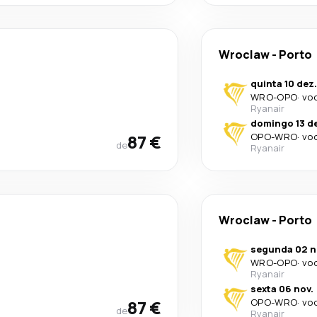
Wroclaw
-
Porto
quinta 10 dez.
WRO
-
OPO
·
voo
Ryanair
domingo 13 d
87 €
OPO
-
WRO
·
voo
de
Ryanair
Wroclaw
-
Porto
segunda 02 n
WRO
-
OPO
·
voo
Ryanair
sexta 06 nov.
87 €
OPO
-
WRO
·
voo
de
Ryanair