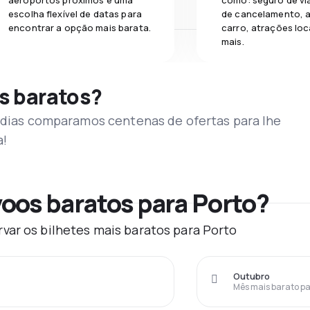
aeroportos próximos e uma
como: seguro de vi
escolha flexível de datas para
de cancelamento, a
encontrar a opção mais barata.
carro, atrações loc
mais.
s baratos?
s dias comparamos centenas de ofertas para lhe
a!
oos baratos para Porto?
var os bilhetes mais baratos para Porto
Outubro
Mês mais barato pa