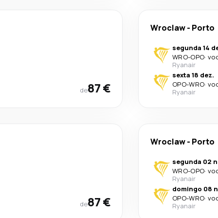
Wroclaw
-
Porto
segunda 14 d
WRO
-
OPO
·
voo
Ryanair
sexta 18 dez.
87 €
OPO
-
WRO
·
voo
de
Ryanair
Wroclaw
-
Porto
segunda 02 n
WRO
-
OPO
·
voo
Ryanair
domingo 08 n
87 €
OPO
-
WRO
·
voo
de
Ryanair