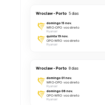
Wroclaw
-
Porto
5 dias
domingo 15 nov.
WRO
-
OPO
·
voo direto
Ryanair
quinta 19 nov.
OPO
-
WRO
·
voo direto
Ryanair
Wroclaw
-
Porto
8 dias
domingo 01 nov.
WRO
-
OPO
·
voo direto
Ryanair
domingo 08 nov.
OPO
-
WRO
·
voo direto
Ryanair