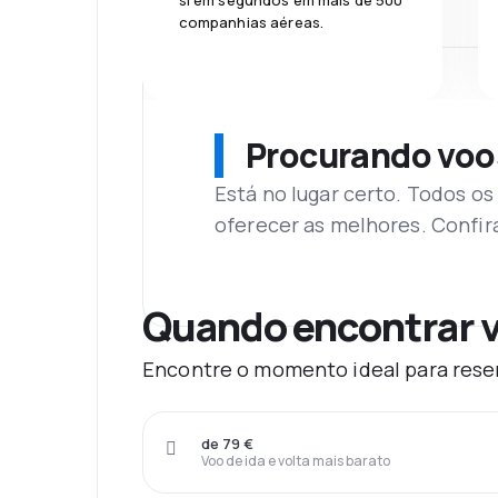
si em segundos em mais de 500
companhias aéreas.
Procurando voo
Está no lugar certo. Todos o
oferecer as melhores. Confir
Quando encontrar v
Encontre o momento ideal para reser
de 79 €
Voo de ida e volta mais barato