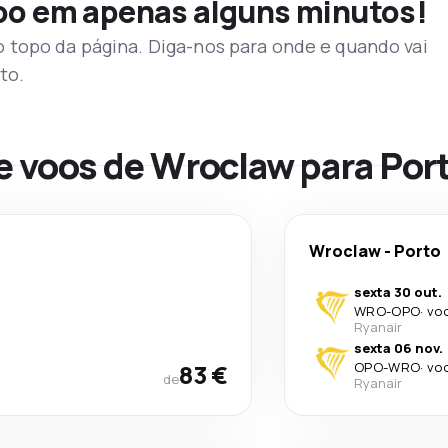
voo em apenas alguns minutos!
topo da página. Diga-nos para onde e quando vai
to.
e voos de Wroclaw para Por
Wroclaw
-
Porto
sexta 30 out.
WRO
-
OPO
·
voo
Ryanair
sexta 06 nov.
83 €
OPO
-
WRO
·
voo
de
Ryanair