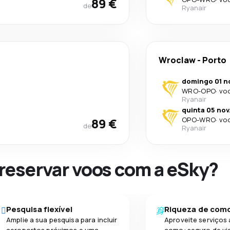
89 €
de
Ryanair
Wroclaw
-
Porto
domingo 01 n
WRO
-
OPO
·
voo
Ryanair
quinta 05 nov
89 €
OPO
-
WRO
·
voo
de
Ryanair
 reservar voos com a eSky?
Pesquisa flexível
Riqueza de com
Amplie a sua pesquisa para incluir
Aproveite serviços 