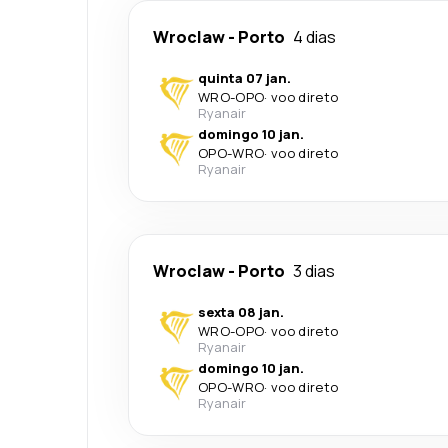
Wroclaw
-
Porto
4 dias
quinta 07 jan.
WRO
-
OPO
·
voo direto
Ryanair
domingo 10 jan.
OPO
-
WRO
·
voo direto
Ryanair
Wroclaw
-
Porto
3 dias
sexta 08 jan.
WRO
-
OPO
·
voo direto
Ryanair
domingo 10 jan.
OPO
-
WRO
·
voo direto
Ryanair