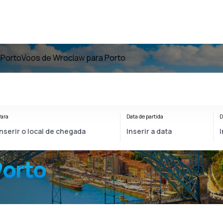
 Porto
Voos de Wroclaw para Porto
ara
Data de partida
D
orto