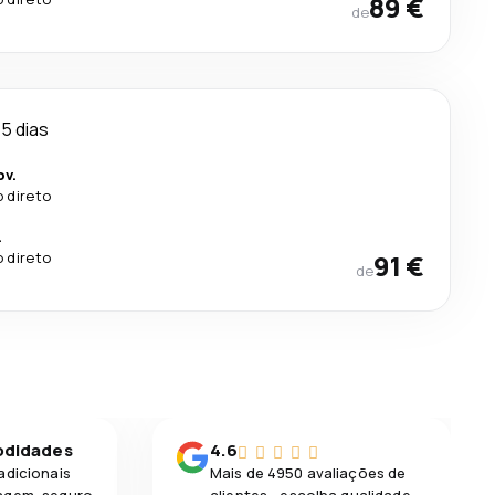
89 €
de
5 dias
ov.
 direto
.
 direto
91 €
de
odidades
4.6
adicionais
Mais de 4950 avaliações de