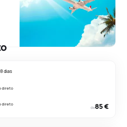
to
8 dias
 direto
 direto
85 €
de