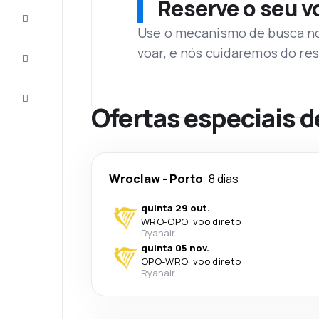
Reserve o seu 
Complete
a viagem
Use o mecanismo de busca no 
voar, e nós cuidaremos do res
Inspirações
e dicas
Atendimento
Cliente
Ofertas especiais d
Wroclaw
-
Porto
8 dias
quinta 29 out.
WRO
-
OPO
·
voo direto
Ryanair
quinta 05 nov.
OPO
-
WRO
·
voo direto
Ryanair