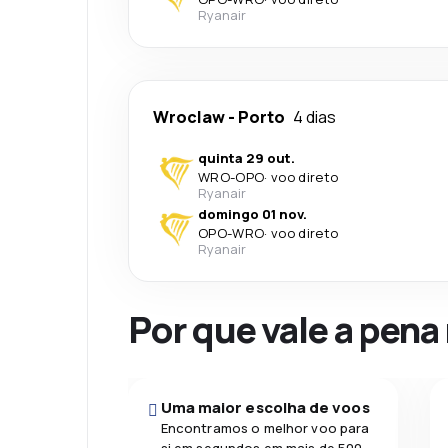
Ryanair
Wroclaw
-
Porto
4 dias
quinta 29 out.
WRO
-
OPO
·
voo direto
Ryanair
domingo 01 nov.
OPO
-
WRO
·
voo direto
Ryanair
Por que vale a pena
Uma maior escolha de voos
Encontramos o melhor voo para