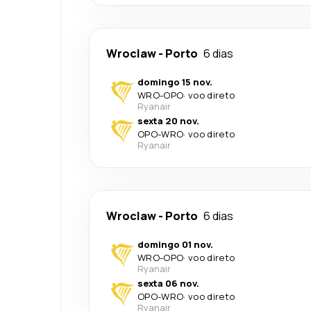
Wroclaw
-
Porto
6 dias
domingo 15 nov.
WRO
-
OPO
·
voo direto
Ryanair
sexta 20 nov.
OPO
-
WRO
·
voo direto
Ryanair
Wroclaw
-
Porto
6 dias
domingo 01 nov.
WRO
-
OPO
·
voo direto
Ryanair
sexta 06 nov.
OPO
-
WRO
·
voo direto
Ryanair