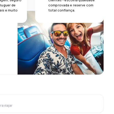
agem, seguro
clientes - escolha qualidade
luguer de
comprovada e reserve com
ais e muito
total confiança.
ra viajar