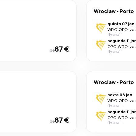
Wroclaw
-
Porto
quinta 07 jan.
WRO
-
OPO
·
voo
Ryanair
segunda 11 ja
87 €
OPO
-
WRO
·
voo
de
Ryanair
Wroclaw
-
Porto
sexta 08 jan.
WRO
-
OPO
·
voo
Ryanair
segunda 11 ja
87 €
OPO
-
WRO
·
voo
de
Ryanair