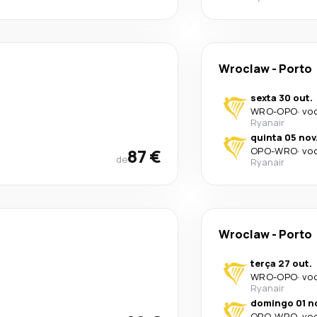
Wroclaw
-
Porto
sexta 30 out.
WRO
-
OPO
·
voo
Ryanair
quinta 05 nov
87 €
OPO
-
WRO
·
voo
de
Ryanair
Wroclaw
-
Porto
terça 27 out.
WRO
-
OPO
·
voo
Ryanair
domingo 01 n
OPO
-
WRO
·
voo