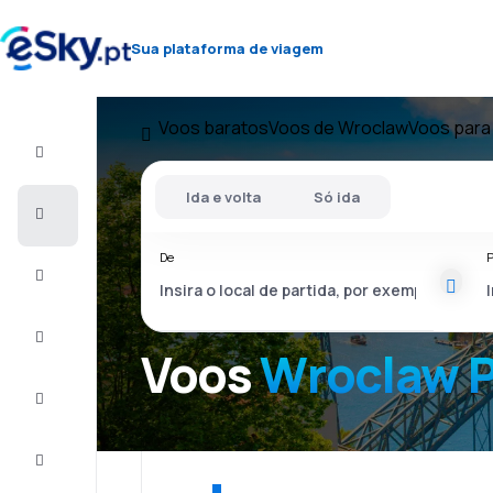
Sua plataforma de viagem
Voos baratos
Voos de Wroclaw
Voos para
Voo+Hotel
Ida e volta
Só ida
Voos
baratos
De
P
Férias
City
Break
Voos
Wroclaw P
Alojamentos
Ofertas