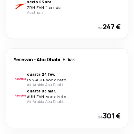
sexta 23 abr.
ZRH
-
EVN
·
1 escala
Austrian
247 €
de
Yerevan
-
Abu Dhabi
8 dias
quarta 24 fev.
EVN
-
AUH
·
voo direto
Air Arabia Abu Dhabi
quarta 03 mar.
AUH
-
EVN
·
voo direto
Air Arabia Abu Dhabi
301 €
de