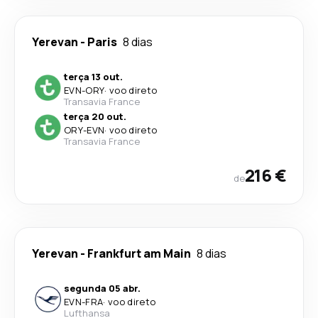
Yerevan
-
Paris
8 dias
terça 13 out.
EVN
-
ORY
·
voo direto
Transavia France
terça 20 out.
ORY
-
EVN
·
voo direto
Transavia France
216 €
de
Yerevan
-
Frankfurt am Main
8 dias
segunda 05 abr.
EVN
-
FRA
·
voo direto
Lufthansa