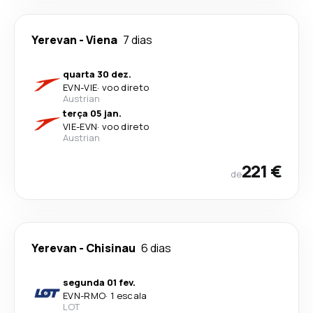
Yerevan
-
Viena
7 dias
quarta 30 dez.
EVN
-
VIE
·
voo direto
Austrian
terça 05 jan.
VIE
-
EVN
·
voo direto
Austrian
221 €
de
Yerevan
-
Chisinau
6 dias
segunda 01 fev.
EVN
-
RMO
·
1 escala
LOT