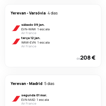
Yerevan
-
Varsóvia
4 dias
sábado 09 jan.
EVN
-
WAW
·
1 escala
Air France
terça 12 jan.
WAW
-
EVN
·
1 escala
Air France
208 €
de
Yerevan
-
Madrid
5 dias
segunda 01 mar.
EVN
-
MAD
·
1 escala
Air France