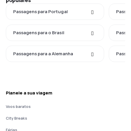
populares
Passagens para Portugal
Passag
Passagens para o Brasil
Passag
Passagens para a Alemanha
Passag
Planeie a sua viagem
Voos baratos
City Breaks
Férias