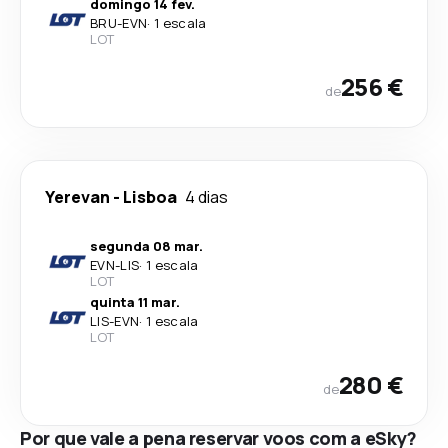
domingo 14 fev.
BRU
-
EVN
·
1 escala
LOT
256 €
de
Yerevan
-
Lisboa
4 dias
segunda 08 mar.
EVN
-
LIS
·
1 escala
LOT
quinta 11 mar.
LIS
-
EVN
·
1 escala
LOT
280 €
de
Por que vale a pena reservar voos com a eSky?