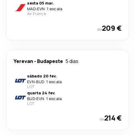
sexta 05 mar.
MAD
-
EVN
·
1 escala
Air France
209 €
de
Yerevan
-
Budapeste
5 dias
sábado 20 fev.
EVN
-
BUD
·
1 escala
LOT
quarta 24 fev.
BUD
-
EVN
·
1 escala
LOT
214 €
de