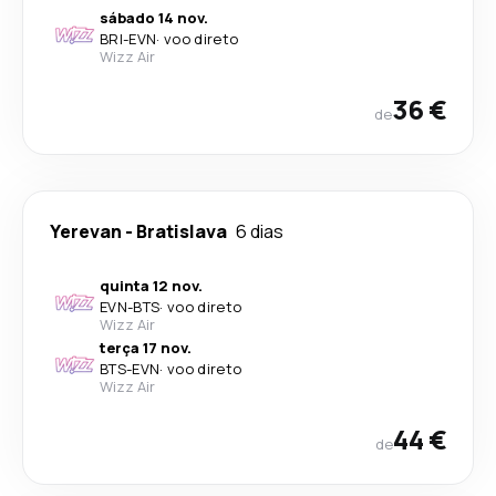
sábado 14 nov.
BRI
-
EVN
·
voo direto
Wizz Air
36 €
de
Yerevan
-
Bratislava
6 dias
quinta 12 nov.
EVN
-
BTS
·
voo direto
Wizz Air
terça 17 nov.
BTS
-
EVN
·
voo direto
Wizz Air
44 €
de