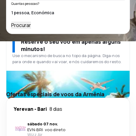
Quantas pessoas?
Procurar
Reserve o seu voo em apenas alguns
minutos!
Use o mecanismo de busca no topo da página. Diga-nos
para onde e quando vai voar, e nós cuidaremos do resto.
Ofertas especiais de voos da Armênia
Yerevan
-
Bari
8 dias
sábado 07 nov.
EVN
-
BRI
·
voo direto
Wizz Air