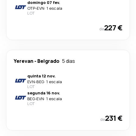
domingo 07 fev.
OTP
-
EVN
·
1 escala
LOT
227 €
de
Yerevan
-
Belgrado
5 dias
quinta 12 nov.
EVN
-
BEG
·
1 escala
LOT
segunda 16 nov.
BEG
-
EVN
·
1 escala
LOT
231 €
de