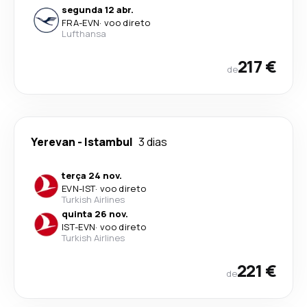
segunda 12 abr.
FRA
-
EVN
·
voo direto
Lufthansa
217 €
de
Yerevan
-
Istambul
3 dias
terça 24 nov.
EVN
-
IST
·
voo direto
Turkish Airlines
quinta 26 nov.
IST
-
EVN
·
voo direto
Turkish Airlines
221 €
de