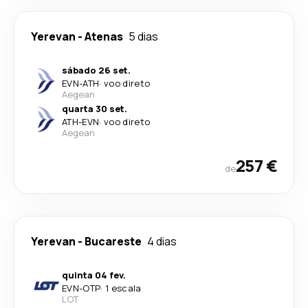
Yerevan
-
Atenas
5 dias
sábado 26 set.
EVN
-
ATH
·
voo direto
Aegean
quarta 30 set.
ATH
-
EVN
·
voo direto
Aegean
257 €
de
Yerevan
-
Bucareste
4 dias
quinta 04 fev.
EVN
-
OTP
·
1 escala
LOT