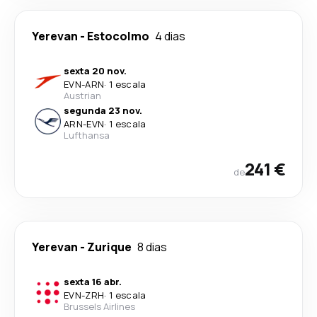
Yerevan
-
Estocolmo
4 dias
sexta 20 nov.
EVN
-
ARN
·
1 escala
Austrian
segunda 23 nov.
ARN
-
EVN
·
1 escala
Lufthansa
241 €
de
Yerevan
-
Zurique
8 dias
sexta 16 abr.
EVN
-
ZRH
·
1 escala
Brussels Airlines