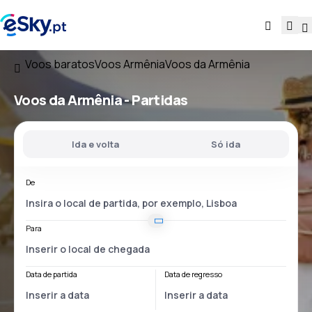
Voos baratos
Voos Armênia
Voos da Armênia
Voos
da Armênia
- Partidas
Ida e volta
Só ida
De
Para
Data de partida
Data de regresso