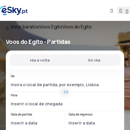
Voos baratos
Voos Egito
Voos do Egito
Voos
do Egito
- Partidas
Ida e volta
Só ida
De
Para
Data de partida
Data de regresso