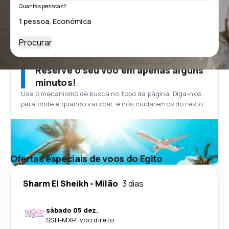
Quantas pessoas?
Procurar
Reserve o seu voo em apenas alguns
minutos!
Use o mecanismo de busca no topo da página. Diga-nos
para onde e quando vai voar, e nós cuidaremos do resto.
Ofertas especiais de voos do Egito
Sharm El Sheikh
-
Milão
3 dias
sábado 05 dez.
SSH
-
MXP
·
voo direto