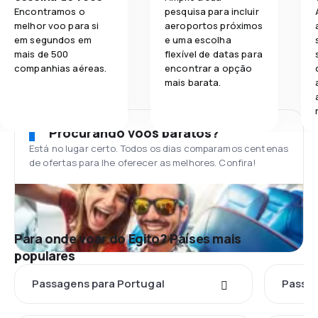
Encontramos o
pesquisa para incluir
melhor voo para si
aeroportos próximos
em segundos em
e uma escolha
mais de 500
flexível de datas para
companhias aéreas.
encontrar a opção
mais barata.
Procurando voos baratos?
Está no lugar certo. Todos os dias comparamos centenas
de ofertas para lhe oferecer as melhores. Confira!
Para onde voar do Egito? Países mais
populares
Passagens para Portugal
Passag