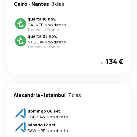
Cairo
-
Nantes
8 dias
quarta 18 nov.
CAI
-
NTE
·
voo direto
Transavia France
quarta 25 nov.
NTE
-
CAI
·
voo direto
Transavia France
134 €
de
Alexandria
-
Istambul
7 dias
domingo 06 set.
HBE
-
SAW
·
voo direto
sábado 12 set.
SAW
-
HBE
·
voo direto