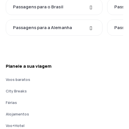
Passagens para o Brasil
Passag
Passagens para a Alemanha
Passag
Planeie a sua viagem
Voos baratos
City Breaks
Férias
Alojamentos
Voo+Hotel