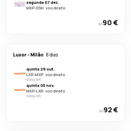
segunda 07 dez.
MXP
-
SSH
·
voo direto
90 €
de
Luxor
-
Milão
8 dias
quinta 29 out.
LXR
-
MXP
·
voo direto
easyJet
quinta 05 nov.
MXP
-
LXR
·
voo direto
easyJet
92 €
de