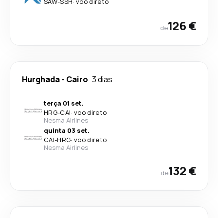
SAW
-
SSH
·
voo direto
126 €
de
Hurghada
-
Cairo
3 dias
terça 01 set.
HRG
-
CAI
·
voo direto
Nesma Airlines
quinta 03 set.
CAI
-
HRG
·
voo direto
Nesma Airlines
132 €
de