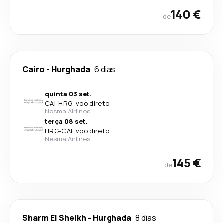
140 €
de
Cairo
-
Hurghada
6 dias
quinta 03 set.
CAI
-
HRG
·
voo direto
Nesma Airlines
terça 08 set.
HRG
-
CAI
·
voo direto
Nesma Airlines
145 €
de
Sharm El Sheikh
-
Hurghada
8 dias