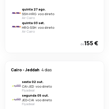
quinta 27 ago.
SSH
-
HRG
·
voo direto
Air Cairo
quinta 03 set.
HRG
-
SSH
·
voo direto
Air Cairo
155 €
de
Cairo
-
Jeddah
4 dias
sexta 02 out.
CAI
-
JED
·
voo direto
Flyadeal
segunda 05 out.
JED
-
CAI
·
voo direto
Flyadeal