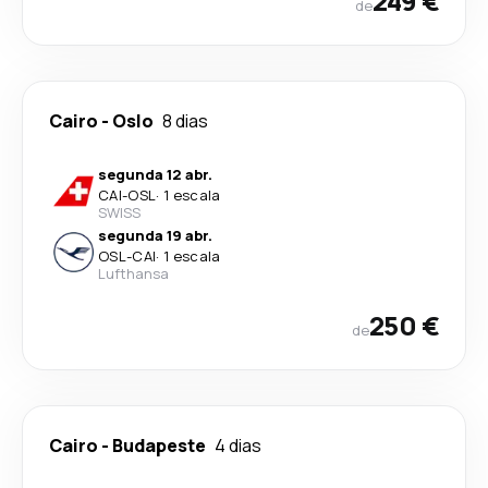
249 €
de
Cairo
-
Oslo
8 dias
segunda 12 abr.
CAI
-
OSL
·
1 escala
SWISS
segunda 19 abr.
OSL
-
CAI
·
1 escala
Lufthansa
250 €
de
Cairo
-
Budapeste
4 dias