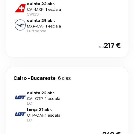
quinta 22 abr.
CAI
-
MXP
·
1 escala
SWISS
quinta 29 abr.
MXP
-
CAI
·
1 escala
Lufthansa
217 €
de
Cairo
-
Bucareste
6 dias
quinta 22 abr.
CAI
-
OTP
·
1 escala
LOT
terça 27 abr.
OTP
-
CAI
·
1 escala
LOT