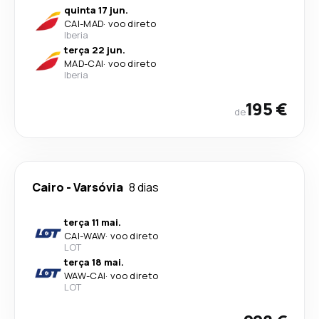
quinta 17 jun.
CAI
-
MAD
·
voo direto
Iberia
terça 22 jun.
MAD
-
CAI
·
voo direto
Iberia
195 €
de
Cairo
-
Varsóvia
8 dias
terça 11 mai.
CAI
-
WAW
·
voo direto
LOT
terça 18 mai.
WAW
-
CAI
·
voo direto
LOT