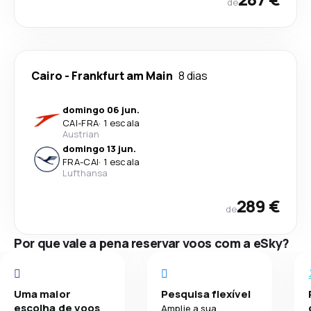
de
Cairo
-
Frankfurt am Main
8 dias
domingo 06 jun.
CAI
-
FRA
·
1 escala
Austrian
domingo 13 jun.
FRA
-
CAI
·
1 escala
Lufthansa
289 €
de
Por que vale a pena reservar voos com a eSky?
Uma maior
Pesquisa flexível
escolha de voos
Amplie a sua