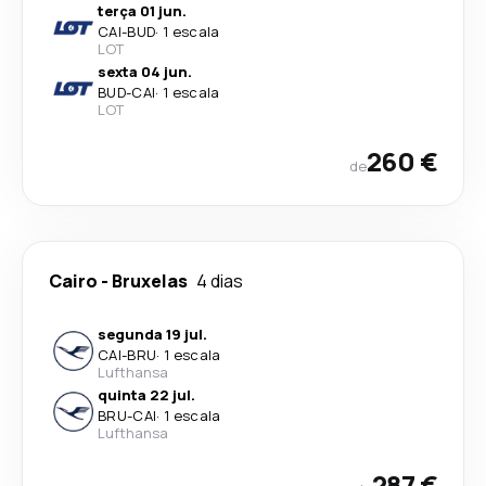
terça 01 jun.
CAI
-
BUD
·
1 escala
LOT
sexta 04 jun.
BUD
-
CAI
·
1 escala
LOT
260 €
de
Cairo
-
Bruxelas
4 dias
segunda 19 jul.
CAI
-
BRU
·
1 escala
Lufthansa
quinta 22 jul.
BRU
-
CAI
·
1 escala
Lufthansa
287 €