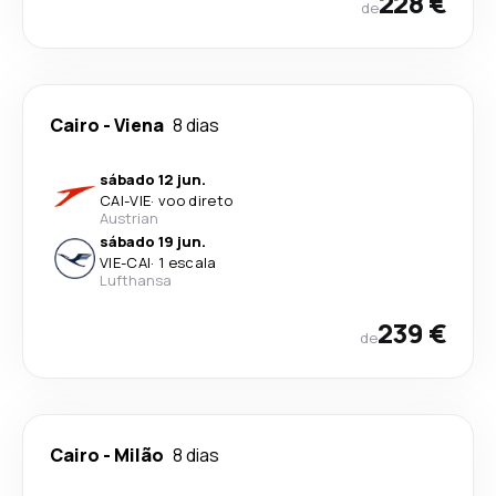
228 €
de
Cairo
-
Viena
8 dias
sábado 12 jun.
CAI
-
VIE
·
voo direto
Austrian
sábado 19 jun.
VIE
-
CAI
·
1 escala
Lufthansa
239 €
de
Cairo
-
Milão
8 dias