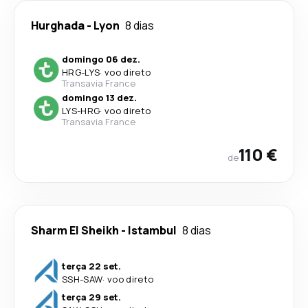
Hurghada
-
Lyon
8 dias
domingo 06 dez.
HRG
-
LYS
·
voo direto
Transavia France
domingo 13 dez.
LYS
-
HRG
·
voo direto
Transavia France
110 €
de
Sharm El Sheikh
-
Istambul
8 dias
terça 22 set.
SSH
-
SAW
·
voo direto
terça 29 set.