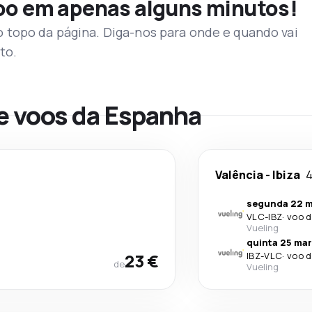
voo em apenas alguns minutos!
topo da página. Diga-nos para onde e quando vai
to.
de voos da Espanha
Valência
-
Ibiza
4
segunda 22 m
VLC
-
IBZ
·
voo d
Vueling
quinta 25 mar
23 €
IBZ
-
VLC
·
voo d
de
Vueling