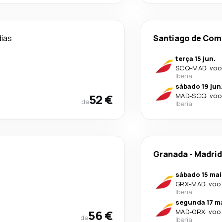
dias
Santiago de Com
terça 15 jun.
SCQ
-
MAD
·
voo
Iberia
sábado 19 jun
52 €
MAD
-
SCQ
·
voo
de
Iberia
Granada
-
Madrid
sábado 15 mai
GRX
-
MAD
·
voo 
Iberia
segunda 17 ma
56 €
MAD
-
GRX
·
voo 
de
Iberia