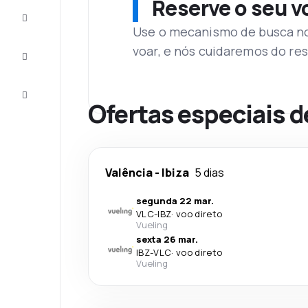
Reserve o seu 
Complete
a viagem
Use o mecanismo de busca no 
voar, e nós cuidaremos do res
Inspirações
e dicas
Atendimento
Cliente
Ofertas especiais 
Valência
-
Ibiza
5 dias
segunda 22 mar.
VLC
-
IBZ
·
voo direto
Vueling
sexta 26 mar.
IBZ
-
VLC
·
voo direto
Vueling