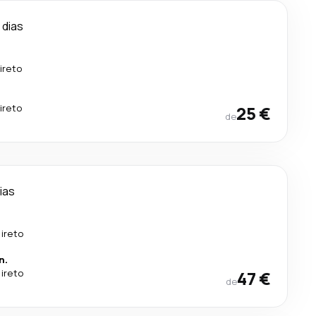
 dias
ireto
ireto
25 €
de
ias
ireto
n.
ireto
47 €
de