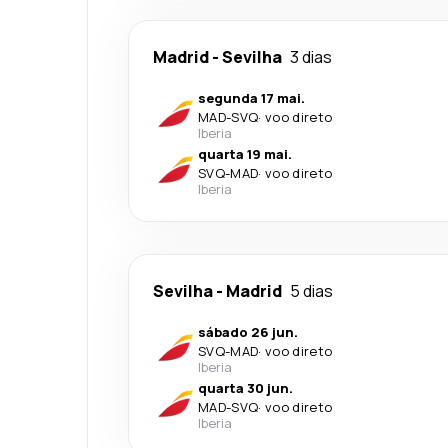
Madrid
-
Sevilha
3 dias
segunda 17 mai.
MAD
-
SVQ
·
voo direto
Iberia
quarta 19 mai.
SVQ
-
MAD
·
voo direto
Iberia
Sevilha
-
Madrid
5 dias
sábado 26 jun.
SVQ
-
MAD
·
voo direto
Iberia
quarta 30 jun.
MAD
-
SVQ
·
voo direto
Iberia