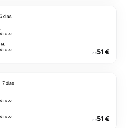
5 dias
.
direto
ai.
direto
51 €
de
7 dias
.
direto
.
direto
51 €
de