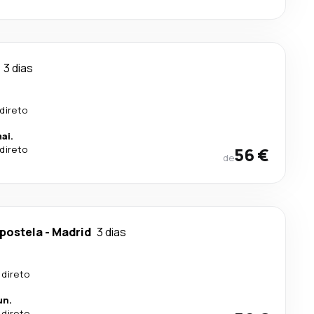
3 dias
direto
ai.
direto
56 €
de
postela
-
Madrid
3 dias
 direto
un.
 direto