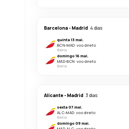
Barcelona
-
Madrid
4 dias
quinta 13 mai.
BCN
-
MAD
·
voo direto
Iberia
domingo 16 mai.
MAD
-
BCN
·
voo direto
Iberia
Alicante
-
Madrid
3 dias
sexta 07 mai.
ALC
-
MAD
·
voo direto
Iberia
domingo 09 mai.
MAD
-
ALC
·
voo direto