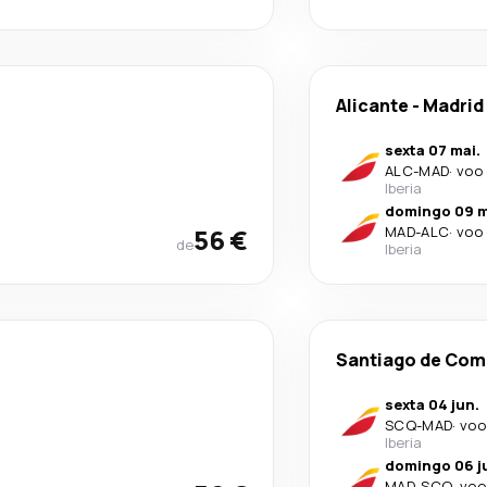
Alicante
-
Madrid
sexta 07 mai.
ALC
-
MAD
·
voo 
Iberia
domingo 09 m
56 €
MAD
-
ALC
·
voo 
de
Iberia
Santiago de Com
sexta 04 jun.
SCQ
-
MAD
·
voo
Iberia
domingo 06 j
MAD
-
SCQ
·
voo