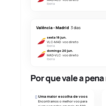
Iberia
Valência
-
Madrid
3 dias
sexta 18 jun.
VLC
-
MAD
·
voo direto
Iberia
domingo 20 jun.
MAD
-
VLC
·
voo direto
Iberia
Por que vale a pena
Uma maior escolha de voos
Encontramos o melhor voo para