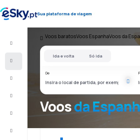
Sua plataforma de viagem
Voos baratos
Voos Espanha
Voos da Esp
Voo+Hotel
Ida e volta
Só ida
Voos
baratos
De
P
Férias
City
Break
Voos
da Espan
Alojamentos
Ofertas