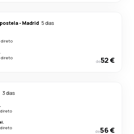
postela
-
Madrid
5 dias
 direto
.
 direto
52 €
de
3 dias
.
direto
i.
direto
56 €
de