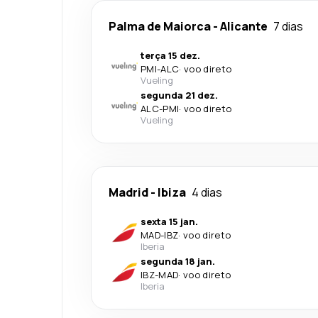
Palma de Maiorca
-
Alicante
7 dias
terça 15 dez.
PMI
-
ALC
·
voo direto
Vueling
segunda 21 dez.
ALC
-
PMI
·
voo direto
Vueling
Madrid
-
Ibiza
4 dias
sexta 15 jan.
MAD
-
IBZ
·
voo direto
Iberia
segunda 18 jan.
IBZ
-
MAD
·
voo direto
Iberia