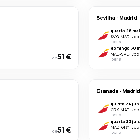
Sevilha
-
Madrid
quarta 26 mai
SVQ
-
MAD
·
voo 
Iberia
domingo 30 m
51 €
MAD
-
SVQ
·
voo 
de
Iberia
Granada
-
Madrid
quinta 24 jun
GRX
-
MAD
·
voo 
Iberia
quarta 30 jun
51 €
MAD
-
GRX
·
voo 
de
Iberia