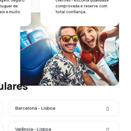
agem, seguro
clientes - escolha qualidade
luguer de
comprovada e reserve com
ais e muito
total confiança.
ulares
Barcelona - Lisboa
Valência - Lisboa