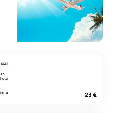
 dias
ar.
ireto
.
ireto
23 €
de