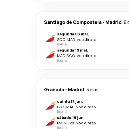
Santiago de Compostela
-
Madrid
8 
segunda 03 mai.
SCQ
-
MAD
·
voo direto
Iberia
segunda 10 mai.
MAD
-
SCQ
·
voo direto
Iberia
Granada
-
Madrid
3 dias
quinta 17 jun.
GRX
-
MAD
·
voo direto
Iberia
sábado 19 jun.
MAD
-
GRX
·
voo direto
Iberia