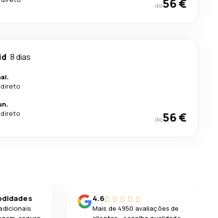
56 €
de
id
8 dias
ai.
 direto
un.
 direto
56 €
de
odidades
4.6
adicionais
Mais de 4950 avaliações de