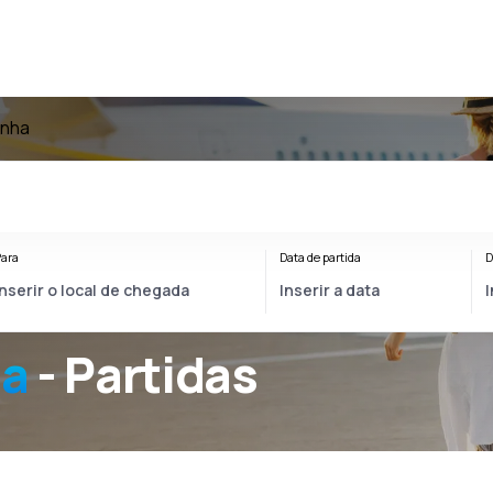
anha
ara
Data de partida
D
ha
- Partidas