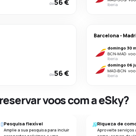
56 €
de
Iberia
Barcelona
-
Madr
domingo 30 m
BCN
-
MAD
·
voo
Iberia
domingo 06 j
56 €
MAD
-
BCN
·
voo
de
Iberia
 reservar voos com a eSky?
Pesquisa flexível
Riqueza de com
Amplie a sua pesquisa para incluir
Aproveite serviços 