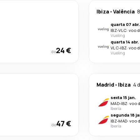
Ibiza
-
Valência
8
quarta 07 abr.
IBZ
-
VLC
·
voo d
Vueling
quarta 14 abr.
24 €
VLC
-
IBZ
·
voo d
de
Vueling
Madrid
-
Ibiza
4 d
sexta 15 jan.
MAD
-
IBZ
·
voo d
Iberia
segunda 18 ja
47 €
IBZ
-
MAD
·
voo d
de
Iberia