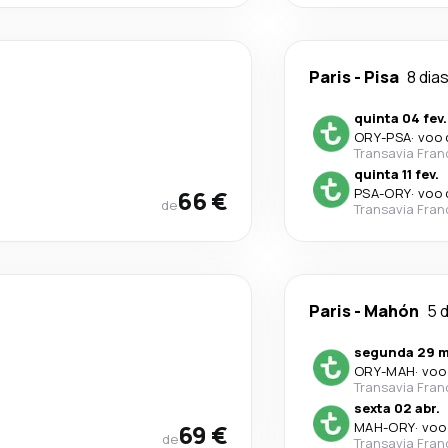
Paris
-
Pisa
8 dia
quinta 04 fev.
ORY
-
PSA
·
voo 
Transavia Fran
quinta 11 fev.
66 €
PSA
-
ORY
·
voo 
de
Transavia Fran
Paris
-
Mahón
5 
segunda 29 m
ORY
-
MAH
·
voo
Transavia Fran
sexta 02 abr.
69 €
MAH
-
ORY
·
voo
de
Transavia Fran