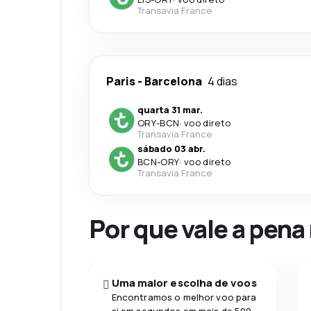
Transavia France
Paris
-
Barcelona
4 dias
quarta 31 mar.
ORY
-
BCN
·
voo direto
Transavia France
sábado 03 abr.
BCN
-
ORY
·
voo direto
Transavia France
Por que vale a pena
Uma maior escolha de voos
Encontramos o melhor voo para