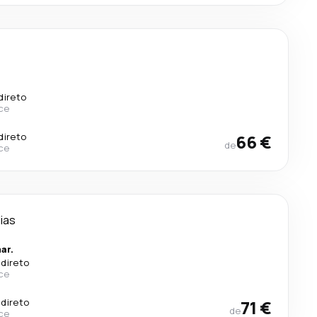
s
direto
ce
direto
66 €
de
ce
dias
ar.
 direto
ce
 direto
71 €
de
ce