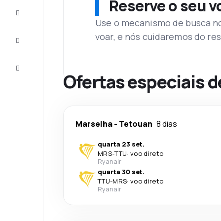
Reserve o seu 
Complete
a viagem
Use o mecanismo de busca no 
voar, e nós cuidaremos do res
Inspirações
e dicas
Atendimento
Cliente
Ofertas especiais d
Marselha
-
Tetouan
8 dias
quarta 23 set.
MRS
-
TTU
·
voo direto
Ryanair
quarta 30 set.
TTU
-
MRS
·
voo direto
Ryanair