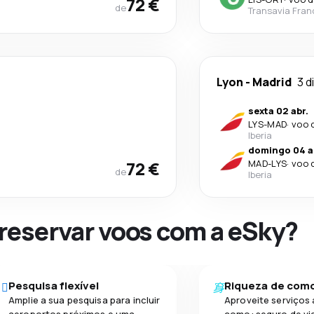
72 €
de
Transavia Fran
Lyon
-
Madrid
3 d
sexta 02 abr.
LYS
-
MAD
·
voo 
Iberia
domingo 04 a
72 €
MAD
-
LYS
·
voo 
de
Iberia
 reservar voos com a eSky?
Pesquisa flexível
Riqueza de com
Amplie a sua pesquisa para incluir
Aproveite serviços 