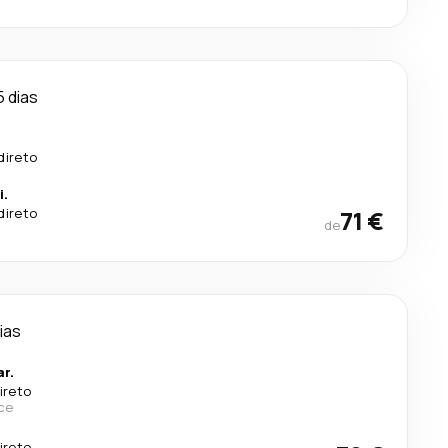
5 dias
direto
i.
direto
71 €
de
ias
r.
ireto
ce
ireto