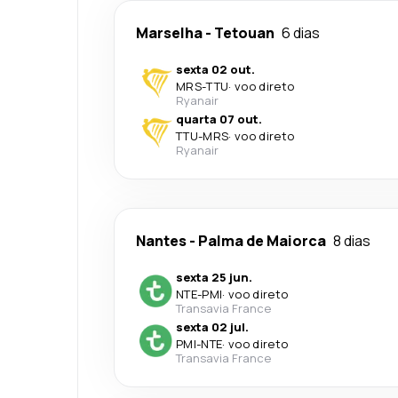
Marselha
-
Tetouan
6 dias
sexta 02 out.
MRS
-
TTU
·
voo direto
Ryanair
quarta 07 out.
TTU
-
MRS
·
voo direto
Ryanair
Nantes
-
Palma de Maiorca
8 dias
sexta 25 jun.
NTE
-
PMI
·
voo direto
Transavia France
sexta 02 jul.
PMI
-
NTE
·
voo direto
Transavia France