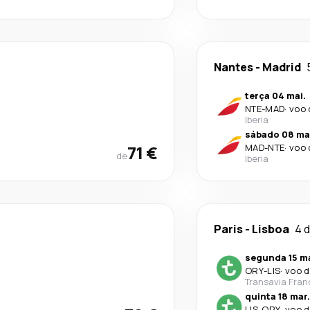
Nantes
-
Madrid
terça 04 mai.
NTE
-
MAD
·
voo 
Iberia
sábado 08 ma
71 €
MAD
-
NTE
·
voo 
de
Iberia
Paris
-
Lisboa
4 d
segunda 15 ma
ORY
-
LIS
·
voo d
Transavia Fran
quinta 18 mar.
LIS
-
ORY
·
voo d