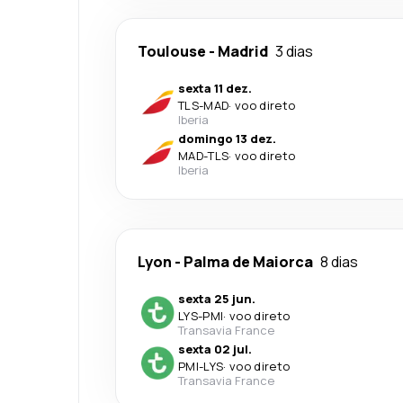
Toulouse
-
Madrid
3 dias
sexta 11 dez.
TLS
-
MAD
·
voo direto
Iberia
domingo 13 dez.
MAD
-
TLS
·
voo direto
Iberia
Lyon
-
Palma de Maiorca
8 dias
sexta 25 jun.
LYS
-
PMI
·
voo direto
Transavia France
sexta 02 jul.
PMI
-
LYS
·
voo direto
Transavia France