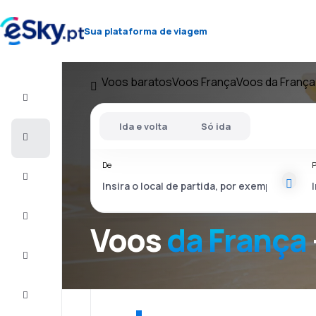
Sua plataforma de viagem
Voos baratos
Voos França
Voos da França
Voo+Hotel
Ida e volta
Só ida
Voos
baratos
De
P
Férias
City
Break
Voos
da França
Alojamentos
Ofertas