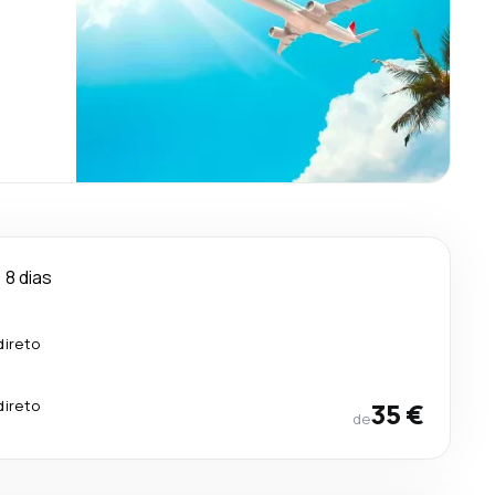
8 dias
direto
direto
35 €
de