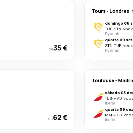
Tours
-
Londres
domingo 06 s
TUF
-
STN
·
voo 
Ryanair
quarta 09 set
35 €
STN
-
TUF
·
voo 
de
Ryanair
Toulouse
-
Madri
sábado 05 de
TLS
-
MAD
·
voo 
Iberia
quarta 09 dez
62 €
MAD
-
TLS
·
voo 
de
Iberia