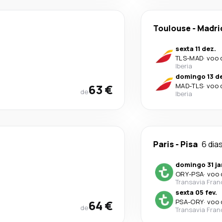
Toulouse
-
Madri
sexta 11 dez.
TLS
-
MAD
·
voo 
Iberia
domingo 13 d
63 €
MAD
-
TLS
·
voo 
de
Iberia
Paris
-
Pisa
6 dia
domingo 31 ja
ORY
-
PSA
·
voo 
Transavia Fran
sexta 05 fev.
64 €
PSA
-
ORY
·
voo 
de
Transavia Fran