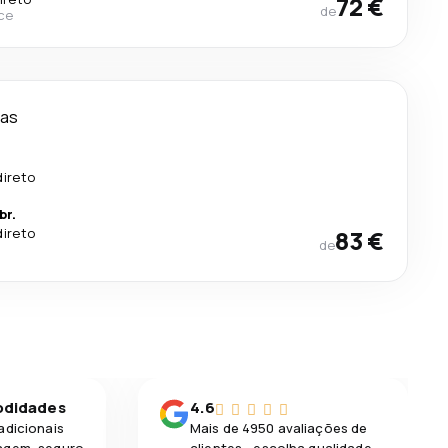
72 €
de
ce
ias
direto
br.
direto
83 €
de
odidades
4.6
adicionais
Mais de 4950 avaliações de