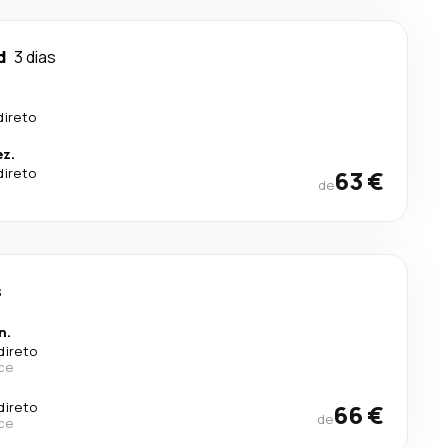
d
3 dias
direto
ez.
direto
63 €
de
s
n.
direto
ce
direto
66 €
de
ce