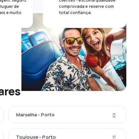
agem, seguro
clientes - escolha qualidade
luguer de
comprovada e reserve com
ais e muito
total confiança.
ares
Marselha - Porto
Toulouse - Porto