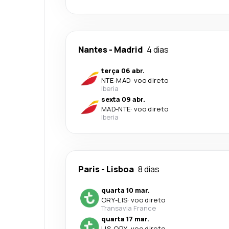
Nantes
-
Madrid
4 dias
terça 06 abr.
NTE
-
MAD
·
voo direto
Iberia
sexta 09 abr.
MAD
-
NTE
·
voo direto
Iberia
Paris
-
Lisboa
8 dias
quarta 10 mar.
ORY
-
LIS
·
voo direto
Transavia France
quarta 17 mar.
LIS
-
ORY
·
voo direto