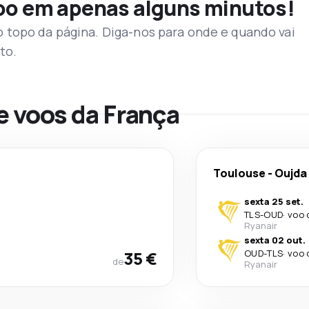
voo em apenas alguns minutos!
topo da página. Diga-nos para onde e quando vai
to.
e voos da França
Toulouse
-
Oujda
sexta 25 set.
TLS
-
OUD
·
voo 
Ryanair
sexta 02 out.
35 €
OUD
-
TLS
·
voo 
de
Ryanair