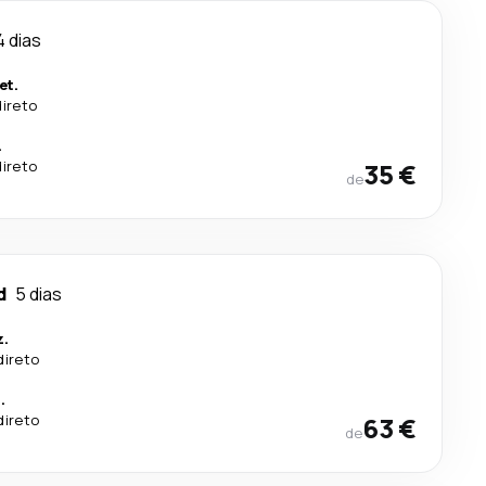
4 dias
et.
direto
.
direto
35 €
de
d
5 dias
z.
direto
.
direto
63 €
de