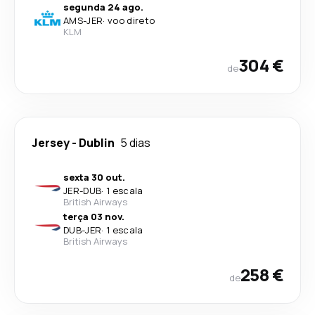
segunda 24 ago.
AMS
-
JER
·
voo direto
KLM
304 €
de
Jersey
-
Dublin
5 dias
sexta 30 out.
JER
-
DUB
·
1 escala
British Airways
terça 03 nov.
DUB
-
JER
·
1 escala
British Airways
258 €
de