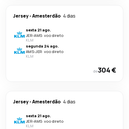
Jersey
-
Amesterdão
4 dias
sexta 21 ago.
JER
-
AMS
·
voo direto
KLM
segunda 24 ago.
AMS
-
JER
·
voo direto
KLM
304 €
de
Jersey
-
Amesterdão
4 dias
sexta 21 ago.
JER
-
AMS
·
voo direto
KLM