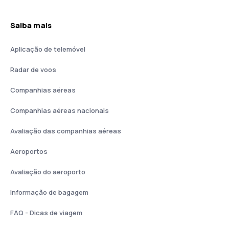
Saiba mais
Aplicação de telemóvel
Radar de voos
Companhias aéreas
Companhias aéreas nacionais
Avaliação das companhias aéreas
Aeroportos
Avaliação do aeroporto
Informação de bagagem
FAQ - Dicas de viagem