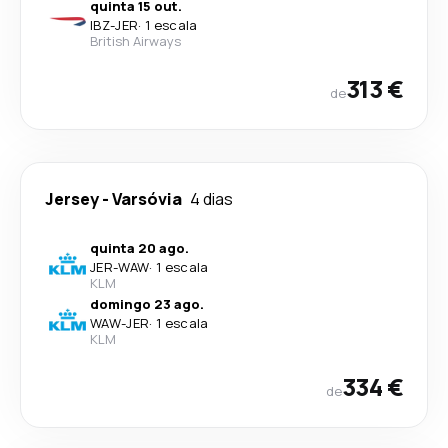
quinta 15 out.
IBZ
-
JER
·
1 escala
British Airways
313 €
de
Jersey
-
Varsóvia
4 dias
quinta 20 ago.
JER
-
WAW
·
1 escala
KLM
domingo 23 ago.
WAW
-
JER
·
1 escala
KLM
334 €
de