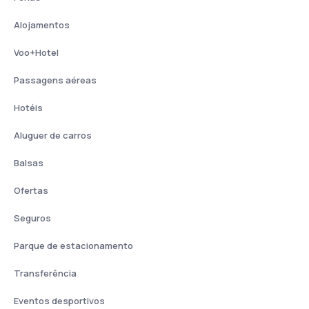
Alojamentos
Voo+Hotel
Passagens aéreas
Hotéis
Aluguer de carros
Balsas
Ofertas
Seguros
Parque de estacionamento
Transferência
Eventos desportivos