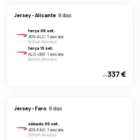
Jersey
-
Alicante
8 dias
terça 08 set.
JER
-
ALC
·
1 escala
British Airways
terça 15 set.
ALC
-
JER
·
1 escala
British Airways
337 €
de
Jersey
-
Faro
8 dias
sábado 05 set.
JER
-
FAO
·
1 escala
British Airways