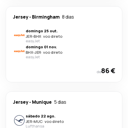
Jersey
-
Birmingham
8 dias
domingo 25 out.
JER
-
BHX
·
voo direto
easyJet
domingo 01 nov.
BHX
-
JER
·
voo direto
easyJet
86 €
de
Jersey
-
Munique
5 dias
sábado 22 ago.
JER
-
MUC
·
voo direto
Lufthansa