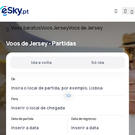
Voos baratos
Voos Jersey
Voos de Jersey
Voos
de Jersey
- Partidas
Ida e volta
Só ida
De
Para
Data de partida
Data de regresso