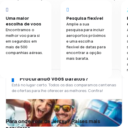
Uma maior
Pesquisa flexível
escolha de voos
Amplie a sua
Encontramos o
pesquisa para incluir
melhor voo para si
aeroportos próximos
em segundos em
e uma escolha
mais de 500
flexível de datas para
companhias aéreas.
encontrar a opção
mais barata.
Procurando voos baratos?
Está no lugar certo. Todos os dias comparamos centenas
de ofertas para lhe oferecer as melhores. Confira!
Para onde voar de Jersey? Países mais