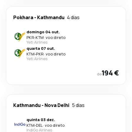
Pokhara
-
Kathmandu
4 dias
domingo 04 out.
PKR
-
KTM
·
voo direto
Yeti Airlines
quarta 07 out.
KTM
-
PKR
·
voo direto
Yeti Airlines
194 €
de
Kathmandu
-
Nova Delhi
5 dias
quinta 03 dez.
KTM
-
DEL
·
voo direto
IndiGo Airlines