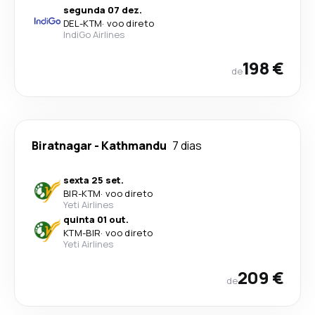
segunda 07 dez.
DEL
-
KTM
·
voo direto
IndiGo Airlines
198 €
de
Biratnagar
-
Kathmandu
7 dias
sexta 25 set.
BIR
-
KTM
·
voo direto
Yeti Airlines
quinta 01 out.
KTM
-
BIR
·
voo direto
Yeti Airlines
209 €
de