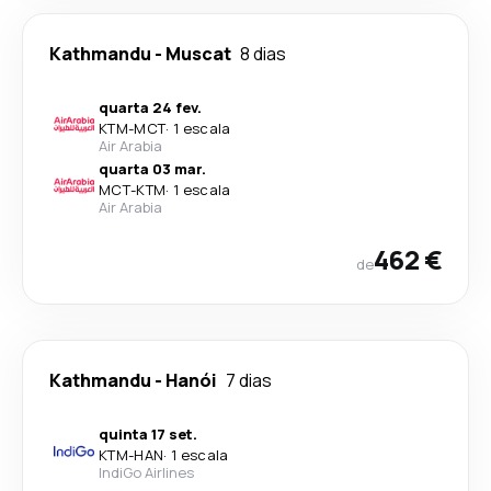
Kathmandu
-
Muscat
8 dias
quarta 24 fev.
KTM
-
MCT
·
1 escala
Air Arabia
quarta 03 mar.
MCT
-
KTM
·
1 escala
Air Arabia
462 €
de
Kathmandu
-
Hanói
7 dias
quinta 17 set.
KTM
-
HAN
·
1 escala
IndiGo Airlines