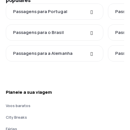
populares
Passagens para Portugal
Passag
Passagens para o Brasil
Passag
Passagens para a Alemanha
Passag
Planeie a sua viagem
Voos baratos
City Breaks
Férias