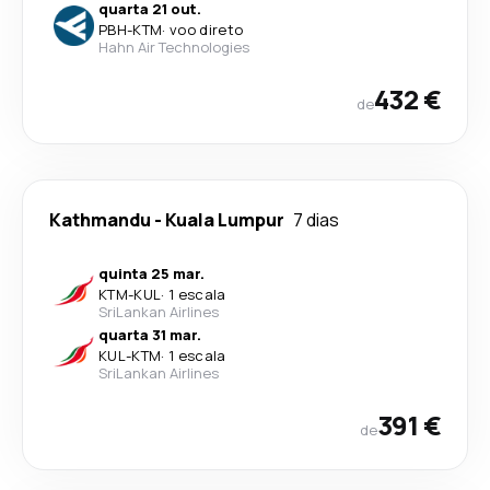
quarta 21 out.
PBH
-
KTM
·
voo direto
Hahn Air Technologies
432 €
de
Kathmandu
-
Kuala Lumpur
7 dias
quinta 25 mar.
KTM
-
KUL
·
1 escala
SriLankan Airlines
quarta 31 mar.
KUL
-
KTM
·
1 escala
SriLankan Airlines
391 €
de