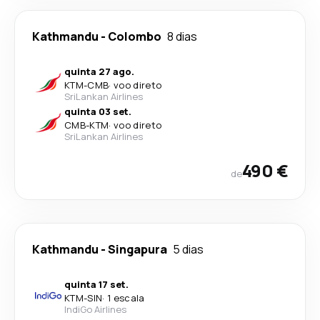
Kathmandu
-
Colombo
8 dias
quinta 27 ago.
KTM
-
CMB
·
voo direto
SriLankan Airlines
quinta 03 set.
CMB
-
KTM
·
voo direto
SriLankan Airlines
490 €
de
Kathmandu
-
Singapura
5 dias
quinta 17 set.
KTM
-
SIN
·
1 escala
IndiGo Airlines