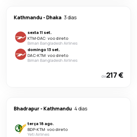
Kathmandu
-
Dhaka
3 dias
sexta 11 set.
KTM
-
DAC
·
voo direto
Biman Bangladesh Airlines
domingo 13 set.
DAC
-
KTM
·
voo direto
Biman Bangladesh Airlines
217 €
de
Bhadrapur
-
Kathmandu
4 dias
terça 18 ago.
BDP
-
KTM
·
voo direto
Yeti Airlines