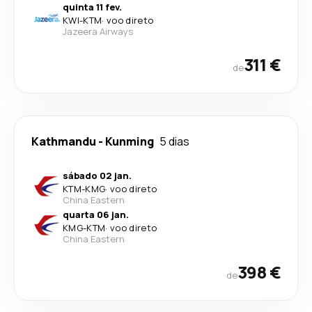
quinta 11 fev.
KWI
-
KTM
·
voo direto
Jazeera Airways
311 €
de
Kathmandu
-
Kunming
5 dias
sábado 02 jan.
KTM
-
KMG
·
voo direto
China Eastern
quarta 06 jan.
KMG
-
KTM
·
voo direto
China Eastern
398 €
de