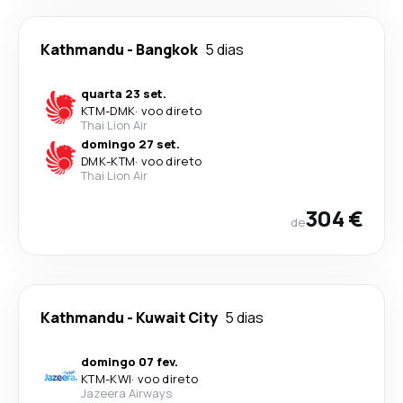
Kathmandu
-
Bangkok
5 dias
quarta 23 set.
KTM
-
DMK
·
voo direto
Thai Lion Air
domingo 27 set.
DMK
-
KTM
·
voo direto
Thai Lion Air
304 €
de
Kathmandu
-
Kuwait City
5 dias
domingo 07 fev.
KTM
-
KWI
·
voo direto
Jazeera Airways