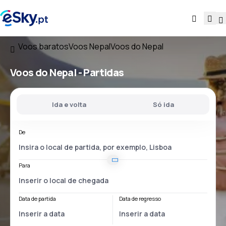
Voos baratos
Voos Nepal
Voos do Nepal
Voos
do Nepal
- Partidas
Ida e volta
Só ida
De
Para
Data de partida
Data de regresso