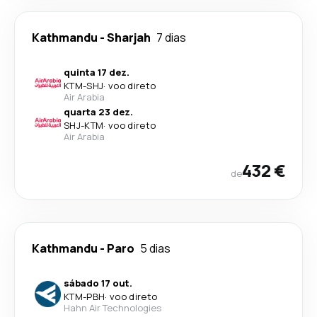
Kathmandu
-
Sharjah
7 dias
quinta 17 dez.
KTM
-
SHJ
·
voo direto
Air Arabia
quarta 23 dez.
SHJ
-
KTM
·
voo direto
Air Arabia
432 €
de
Kathmandu
-
Paro
5 dias
sábado 17 out.
KTM
-
PBH
·
voo direto
Hahn Air Technologies