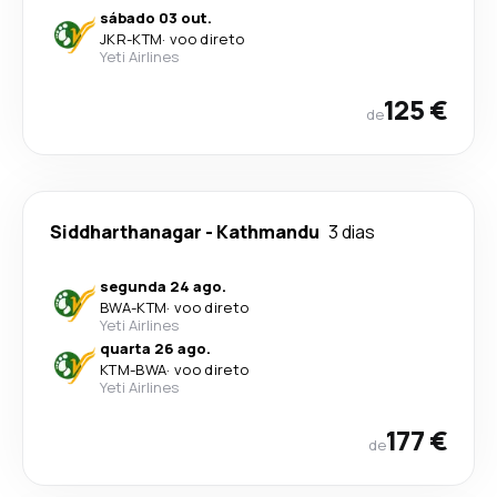
sábado 03 out.
JKR
-
KTM
·
voo direto
Yeti Airlines
125 €
de
Siddharthanagar
-
Kathmandu
3 dias
segunda 24 ago.
BWA
-
KTM
·
voo direto
Yeti Airlines
quarta 26 ago.
KTM
-
BWA
·
voo direto
Yeti Airlines
177 €
de