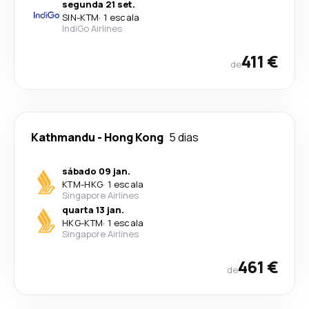
segunda 21 set.
SIN
-
KTM
·
1 escala
IndiGo Airlines
411 €
de
Kathmandu
-
Hong Kong
5 dias
sábado 09 jan.
KTM
-
HKG
·
1 escala
Singapore Airlines
quarta 13 jan.
HKG
-
KTM
·
1 escala
Singapore Airlines
461 €
de