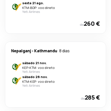
sexta 21 ago.
KTM
-
BDP
·
voo direto
Yeti Airlines
260 €
de
Nepalganj
-
Kathmandu
8 dias
sábado 21 nov.
KEP
-
KTM
·
voo direto
Yeti Airlines
sábado 28 nov.
KTM
-
KEP
·
voo direto
Yeti Airlines
285 €
de