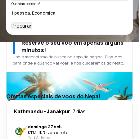
Quantas pessoas?
Procurar
Reserve o seu voo em apenas alguns
minutos!
Use o mecanismo de busca no topo da página. Diga-nos
para onde e quando vai voar, e nós cuidaremos do resto.
Ofertas especiais de voos do Nepal
Kathmandu
-
Janakpur
7 dias
domingo 27 set.
KTM
-
JKR
·
voo direto
Yeti Airlines