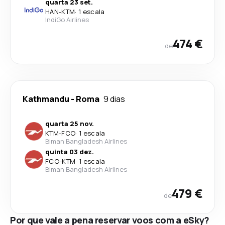
quarta 23 set.
HAN
-
KTM
·
1 escala
IndiGo Airlines
474 €
de
Kathmandu
-
Roma
9 dias
quarta 25 nov.
KTM
-
FCO
·
1 escala
Biman Bangladesh Airlines
quinta 03 dez.
FCO
-
KTM
·
1 escala
Biman Bangladesh Airlines
479 €
de
Por que vale a pena reservar voos com a eSky?