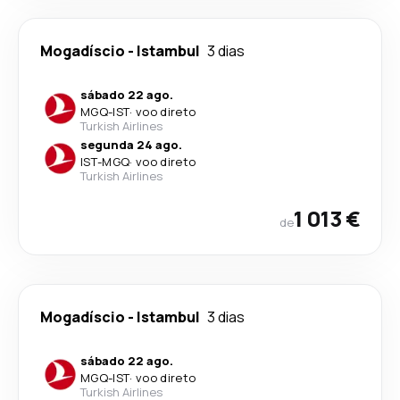
Mogadíscio
-
Istambul
3 dias
sábado 22 ago.
MGQ
-
IST
·
voo direto
Turkish Airlines
segunda 24 ago.
IST
-
MGQ
·
voo direto
Turkish Airlines
1 013 €
de
Mogadíscio
-
Istambul
3 dias
sábado 22 ago.
MGQ
-
IST
·
voo direto
Turkish Airlines