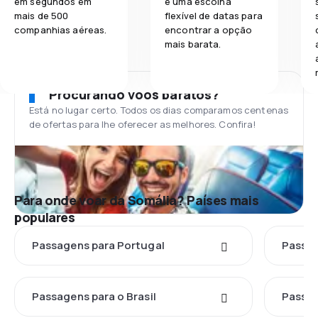
em segundos em
e uma escolha
mais de 500
flexível de datas para
companhias aéreas.
encontrar a opção
mais barata.
Procurando voos baratos?
Está no lugar certo. Todos os dias comparamos centenas
de ofertas para lhe oferecer as melhores. Confira!
Para onde voar da Somália? Países mais
populares
Passagens para Portugal
Passag
Passagens para o Brasil
Passag