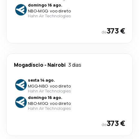
domingo 16 ago.
NBO
-
MGQ
·
voo direto
Hahn Air Technologies
373 €
de
Mogadíscio
-
Nairobi
3 dias
sexta 14 ago.
MGQ
-
NBO
·
voo direto
Hahn Air Technologies
domingo 16 ago.
NBO
-
MGQ
·
voo direto
Hahn Air Technologies
373 €
de