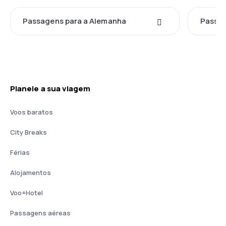
Passagens para a Alemanha
Passag
Planeie a sua viagem
Voos baratos
City Breaks
Férias
Alojamentos
Voo+Hotel
Passagens aéreas