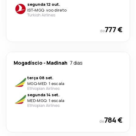
segunda 12 out.
IST
-
MGQ
·
voo direto
Turkish Airlines
777 €
de
Mogadíscio
-
Madinah
7 dias
terça 08 set.
MGQ
-
MED
·
1 escala
Ethiopian Airlines
segunda 14 set.
MED
-
MGQ
·
1 escala
Ethiopian Airlines
784 €
de