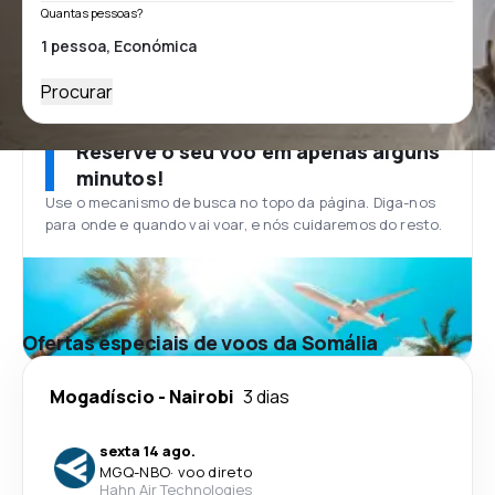
Quantas pessoas?
Procurar
Reserve o seu voo em apenas alguns
minutos!
Use o mecanismo de busca no topo da página. Diga-nos
para onde e quando vai voar, e nós cuidaremos do resto.
Ofertas especiais de voos da Somália
Mogadíscio
-
Nairobi
3 dias
sexta 14 ago.
MGQ
-
NBO
·
voo direto
Hahn Air Technologies