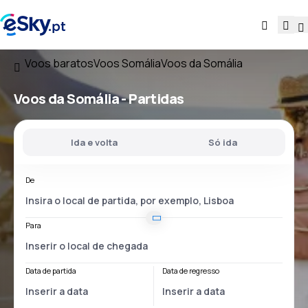
Voos baratos
Voos Somália
Voos da Somália
Voos
da Somália
- Partidas
Ida e volta
Só ida
De
Para
Data de partida
Data de regresso