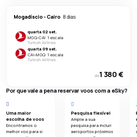
Mogadíscio
-
Cairo
8 dias
quarta 02 set.
MGQ
-
CAI
·
1 escala
Turkish Airlines
quarta 09 set.
CAI
-
MGQ
·
1 escala
Turkish Airlines
1 380 €
de
Por que vale a pena reservar voos com a eSky?
Uma maior
Pesquisa flexível
escolha de voos
Amplie a sua
Encontramos o
pesquisa para incluir
melhor voo para si
aeroportos próximos