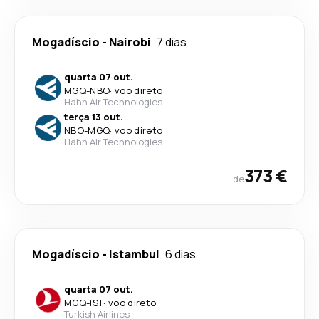
Mogadíscio
-
Nairobi
7 dias
quarta 07 out.
MGQ
-
NBO
·
voo direto
Hahn Air Technologies
terça 13 out.
NBO
-
MGQ
·
voo direto
Hahn Air Technologies
373 €
de
Mogadíscio
-
Istambul
6 dias
quarta 07 out.
MGQ
-
IST
·
voo direto
Turkish Airlines