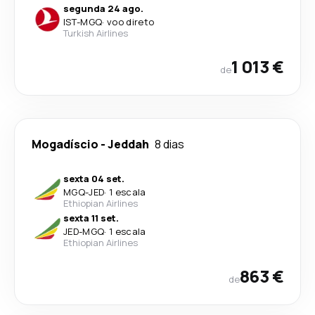
segunda 24 ago.
IST
-
MGQ
·
voo direto
Turkish Airlines
1 013 €
de
Mogadíscio
-
Jeddah
8 dias
sexta 04 set.
MGQ
-
JED
·
1 escala
Ethiopian Airlines
sexta 11 set.
JED
-
MGQ
·
1 escala
Ethiopian Airlines
863 €
de