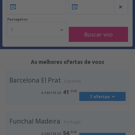
Passageiros
1
Buscar voo
As melhores ofertas de voos
Barcelona El Prat
Espanha
41
EUR
A PARTIR DE
7 ofertas
de
Porto, Francisco Sá Carneiro
(OPO)
Funchal Madeira
41
Portugal
A PARTIR DE
EUR
54
EUR
A PARTIR DE