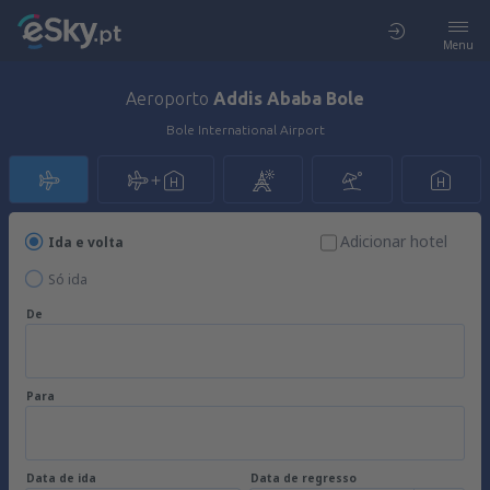
Menu
Aeroporto
Addis Ababa Bole
Bole International Airport
Adicionar hotel
Ida e volta
Só ida
De
Para
Data de ida
Data de regresso