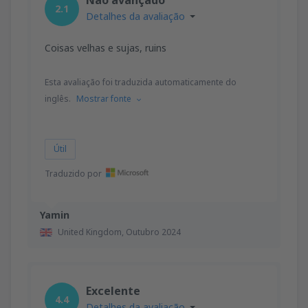
2.1
Detalhes da avaliação
Coisas velhas e sujas, ruins
Esta avaliação foi traduzida automaticamente do
inglês.
Mostrar fonte
Útil
Traduzido por
Yamin
United Kingdom,
Outubro 2024
Excelente
4.4
Detalhes da avaliação