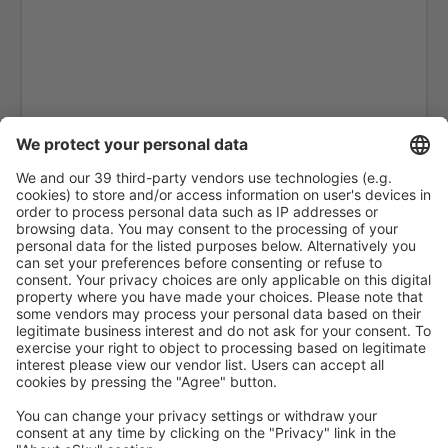
Lalibela Airport (LLI)
Robe Airport (GOB)
Semera Airport (SZE)