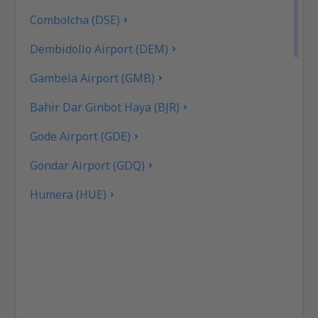
Combolcha (DSE)
Dembidollo Airport (DEM)
Gambela Airport (GMB)
Bahir Dar Ginbot Haya (BJR)
Gode Airport (GDE)
Gondar Airport (GDQ)
Humera (HUE)
Indaselassie (SHC)
Jijiga Airport (JIJ)
Jimma Apt. (JIM)
Jinka Airport (BCO)