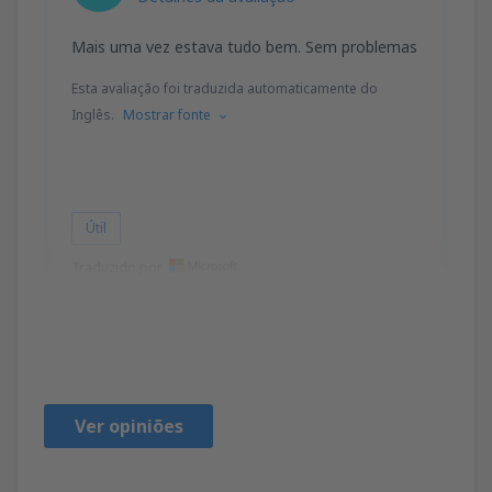
Mais uma vez estava tudo bem. Sem problemas
Esta avaliação foi traduzida automaticamente do
Inglês.
Mostrar fonte
Útil
Traduzido por
Godfrey
United States Of America,
Maio 2024
Ver opiniões