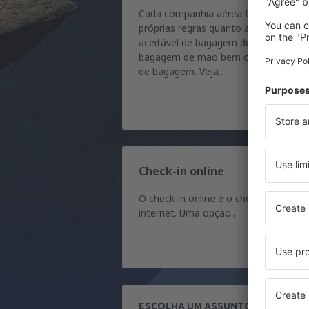
Cada companhia aérea tem suas
próprias regras quanto ao tamanho
aceitável de bagagem despachada e
bagagem de mão bem como as taxa
de bagagem. Veja..
Check-in online
O check-in online é o check-in feito n
internet. Uma opção..
ESCOLHA UM ASSUNTO