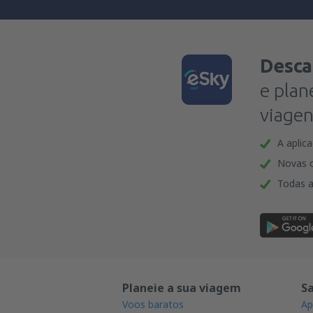
Desca
e plan
viagen
A aplic
Novas o
Todas a
Planeie a sua viagem
S
Voos baratos
Ap