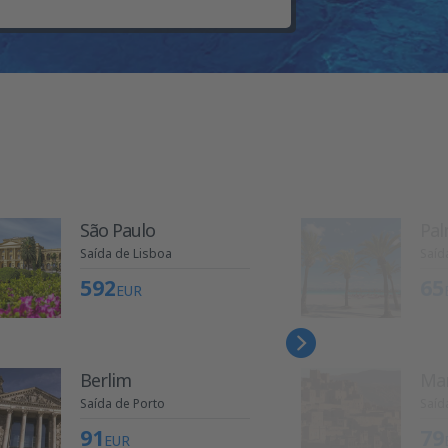
São Paulo
Pal
Saída de Lisboa
Saíd
592
65
EUR
Berlim
Ma
Saída de Porto
Saíd
91
79
EUR