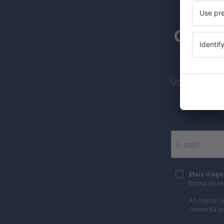
Os ass
Voos barato
Mais viage
forma de new
Ao marcar a
concorda q