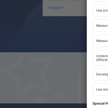
Bagagem
C