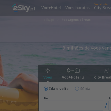
Voo+Hotel
Voo+Hotel
Voos baratos
City Bre
eSky.pt
Passagens aéreas
3 milhões de voos ven
Voos
Voo+Hotel
City Brea
Ida e volta
Só ida
De
P