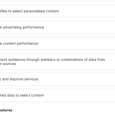
heck-in e serviço de bordo
Crianças no avião
Veja todas as Dicas de Viagem
Economize tempo e dinhe
Reserve Voo+Hotel na eSk
Confira