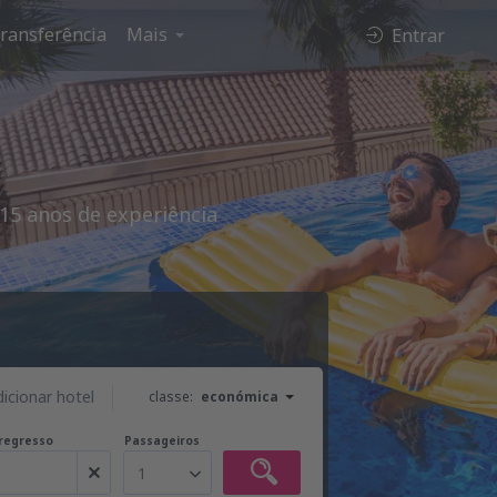
ransferência
Mais
Entrar
15 anos de experiência
dicionar hotel
classe:
económica
regresso
Passageiros
1