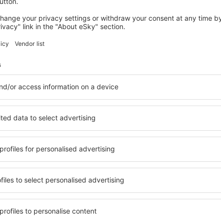
levar na mala numa viagem de
de
avião?
Re
pou
Por razões de segurança, as normas
s
ba
internacionais determinam quais
Ist
os itens que não são permitidos no
transporte aéreo. Além disso, existem
itens que..
Check-in no aeroporto
Le
de
a
Na chegada ao aeroporto, encontrará
informações sobre o lugar exato..
Pod
ba
de.