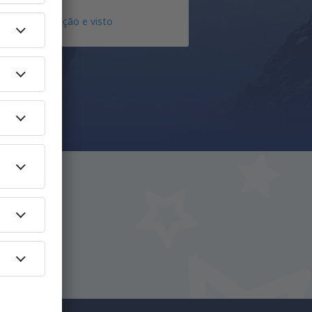
Documentação e visto
iro.
y.pt!