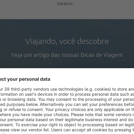
baratos.
Viajando, você descobre
Veja um artigo das nossas Dicas de Viagem
O que é proibido e permitido
Co