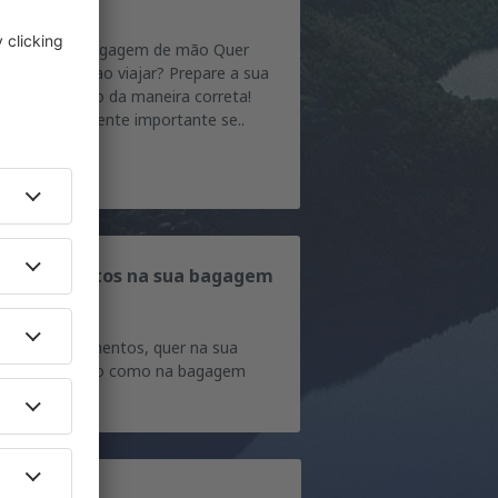
 mão?
gras para a bagagem de mão Quer
par dinheiro ao viajar? Prepare a sua
gagem de mão da maneira correta!
o é especialmente importante se..
var alimentos na sua bagagem
 mão
erá levar alimentos, quer na sua
gagem de mão como na bagagem
.