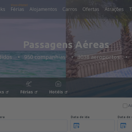
Voo+Hotel
aks
Férias
Alojamentos
Carros
Ofertas
Atrações
T
Passagens Aéreas
didos
950 companhias
3038 aeroportos
ks
Férias
Hotéis
A
ara
Data de ida
Data de 