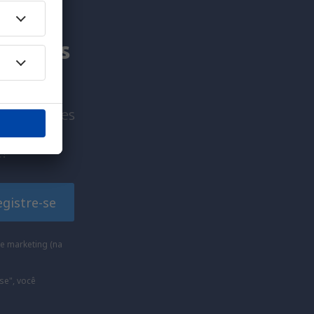
am mais
viagem antes
!
egistre-se
e marketing (na
se", você