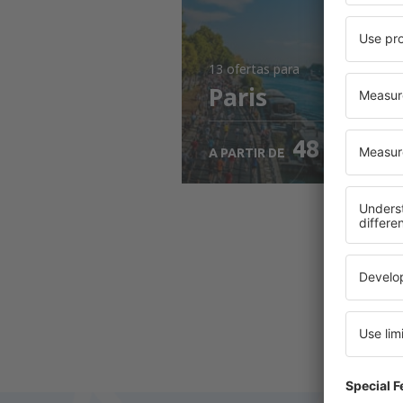
13 ofertas
para
Paris
48
EUR
A PARTIR DE