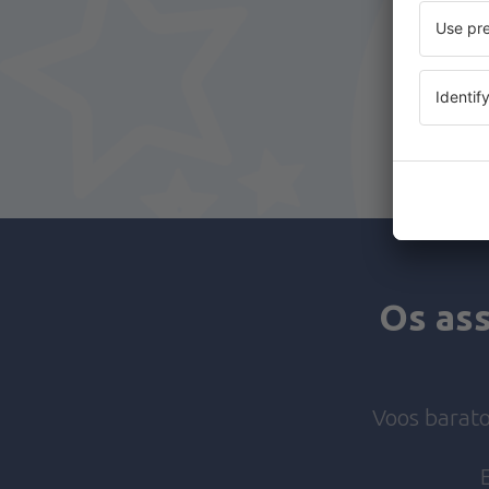
Os ass
Voos barato