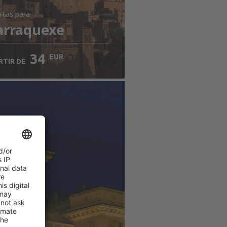
rtas
para
rraquexe
34
EUR
RTIR DE