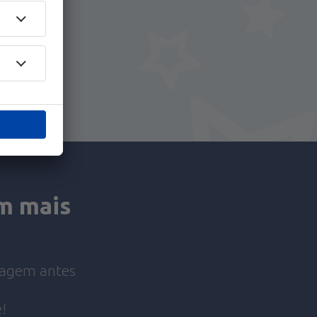
iro.
y.pt!
am mais
viagem antes
!