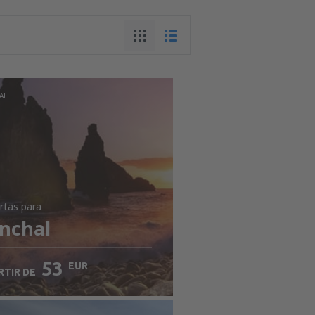
AL
rtas
para
nchal
53
EUR
RTIR DE