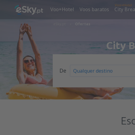
Voo+Hotel
Voo+Hotel
Voos baratos
City Bre
eSky.pt
Ofertas
City 
De
Es