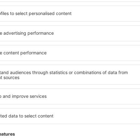
9 ofe
de: Lisboa (LIS)
Bucareste
Ma
98
EUR
A PARTIR DE
A PA
Ver detalhes
Mostrar mais ofertas
Voltar ao topo da página