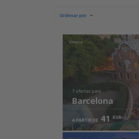
Ordenar por
ESPANHA
7 ofertas
para
Barcelona
41
EUR
A PARTIR DE