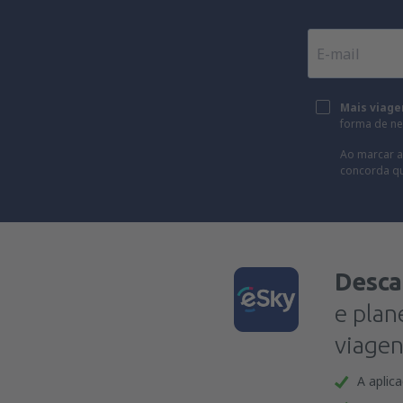
Mais viage
forma de new
Ao marcar a
concorda q
Desca
e plan
viagen
A aplic