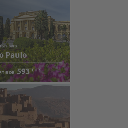
rtas
para
o Paulo
593
EUR
RTIR DE
COS