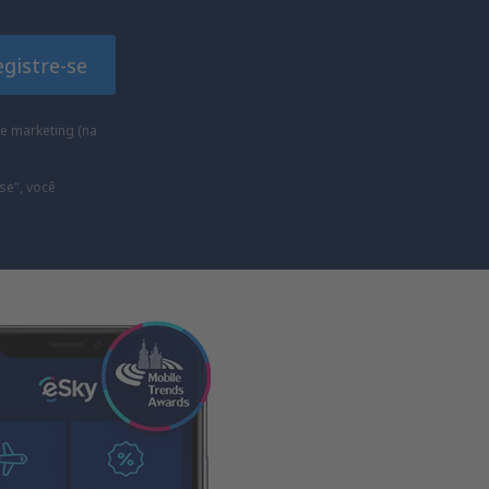
egistre-se
e marketing (na
se", você