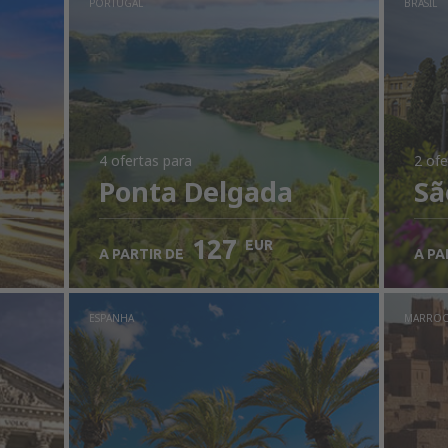
PORTUGAL
BRASIL
4 ofertas
para
2 ofe
Ponta Delgada
Sã
127
EUR
A PARTIR DE
A PA
ESPANHA
MARRO