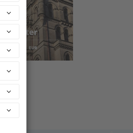
rtas
para
nchester
41
EUR
RTIR DE