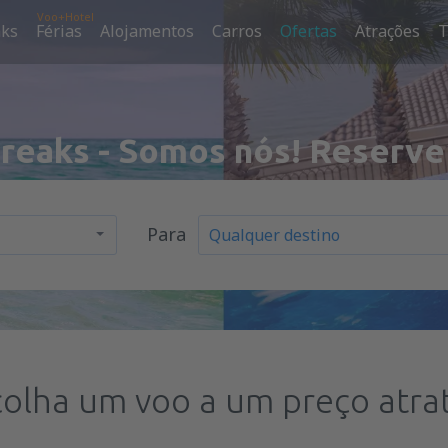
Voo+Hotel
aks
Férias
Alojamentos
Carros
Ofertas
Atrações
T
Breaks - Somos nós! Reserve
Para
colha um voo a um preço atrat