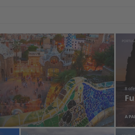
PORTUG
8 ofe
Fu
A PA