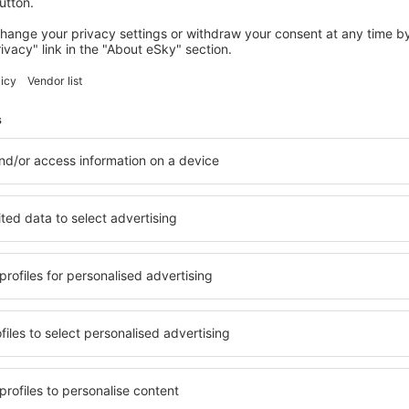
8 ofertas
para
Milão
45
EUR
A PARTIR DE
ROMÊNIA
REINO 