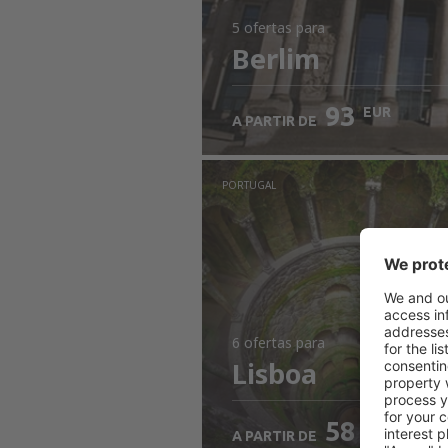
5 ofertas
para
Berlim
93
EUR
A PARTIR DE
PORTUGAL
6 ofertas
para
Lisboa
58
EUR
A PARTIR DE