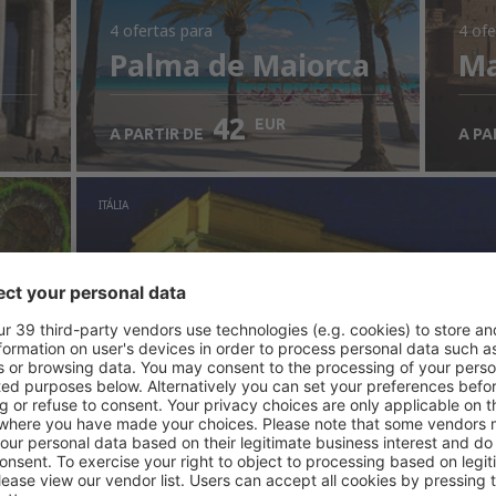
4 ofertas
para
4 ofe
Palma de Maiorca
Ma
42
EUR
A PARTIR DE
A PA
ITÁLIA