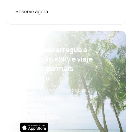
Reserve agora
Psst! Descarregue a
aplicação eSky e viaje
com ainda mais
conforto.
Novas ofertas todos os dias:
voos, férias, escapadelas urbanas
Gerenciamento conveniente das
reservas
Tudo o que importa, sempre ao
seu alcance!