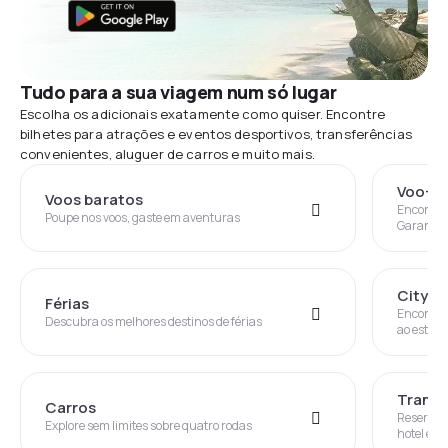
Tudo para a sua viagem num só lugar
Escolha os adicionais exatamente como quiser. Encontre
bilhetes para atrações e eventos desportivos, transferências
convenientes, aluguer de carros e muito mais.
Voo+H
Voos baratos
Encontre 
Poupe nos voos, gaste em aventuras
Garantia 
City B
Férias
Encontre
Descubra os melhores destinos de férias
ao estran
Transf
Carros
Reserve u
Explore sem limites sobre quatro rodas
hotel e v