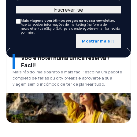
Inscrever-se
Mais viagens com ótimos preços na nossa newsletter.
Aceito receber informações de marketing (na forma de
newsletter) da eSky.pl S.A., para o endereço de e-mail fornecido
por mim.
Mostrar mais
Voo e hotel numa única reserva?
Fácil!
Mais rápido, mais barato e mais fácil: escolha um pacote
completo de férias ou city breaks e aproveite a sua
viagem sem o incómodo de ter de planear tudo.