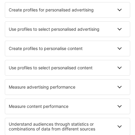
Tem o direito de retirar o seu consentimento na sede
do Administrador de Dados ou completando o
formulário apropriado no
www.esky.pt
(secção:
Contacto).
Além do direito de retirar a permissão e apresentar
contestação, também tem o direito de aceder, copiar,
transferir, corrigir e remover dados e limitar o
processamento dos mesmos, bem como o direito de
recusar ficar sujeito a decisões tomadas
exclusivamente com base no processamento
automatizado, incluindo o perfil, e que tenha
consequências legais ou impactos significativos de
qualquer outra forma. Poderá exercer os direitos acima
na sede do Administrador de Dados ou completando o
formulário apropriado no
www.esky.pt
(secção
Contacto).
Poderá também corrigir os seus dados pessoais
acedendo a sua conta.
Poderá também eliminar a sua conta a qualquer