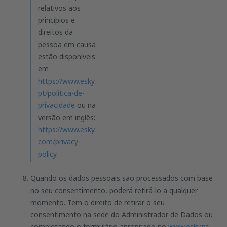
relativos aos
princípios e
direitos da
pessoa em causa
estão disponíveis
em
https://www.esky.
pt/politica-de-
privacidade
ou na
versão em inglês:
https://www.esky.
com/privacy-
policy
Quando os dados pessoais são processados com base
no seu consentimento, poderá retirá-lo a qualquer
momento. Tem o direito de retirar o seu
consentimento na sede do Administrador de Dados ou
completando o formulário apropriado no
www.esky.pt