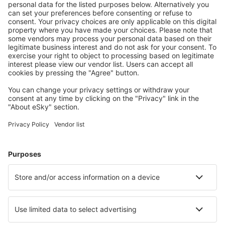
poderá tratar os dados pessoais, a menos que prove a
existência de bases importantes e legalmente
justificadas para o processamento de dados, superiores
aos interesses, leis e liberdades da pessoa, cujos dados
são tratados, ou bases para determinação,
prossecução ou defesa contra reinvidicações.
O mais importante é que, nos casos de processamento
de dados pessoais, conforme o Artigo 6.º secção 1
alínea f) do RGPD (ver detalhes acima), para fins de
martketing da eSky, a contestação não precisa ser
justificada por uma situação específica e o
Administrador de Dados não poderá processar dados
pessoais, conforme o Artigo 6.º secção 1 alínea f) do
RGPD, após a apresentação de contestação, para fins
de martketing da eSky, no escopo dos dados
anteriormente processados.