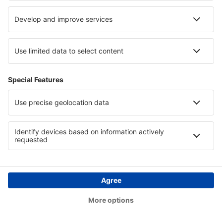
momento após efetuar o login na Sua conta, de acordo
com os Termos e Condições, ou ao enviar um pedido
para a sede do Administrador de Dados ou ainda
completando o formulário apropriado no
www.esky.pt
(secção: Contacto).
Nós recolhemos dados pessoais diretamente do
utilizador (através da conta, durante processamentos
de transação, etc.). Os dados podem ser recolhidos de
outras fontes para fins de operação do serviço. Isto
refere-se às informações recolhidas das entidades que
operam o serviço reservado (companhias aéreas,
hotéis, etc.). O escopo dos dados abrange apenas as
informações necessárias para confirmar o pagamento
do pedido.
O fornecimento de dados pessoais é sempre voluntário,
contudo é necessário para cumprir as finalidades acima
referidas.