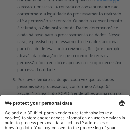
(secção: Contacto). A retirada do consentimento não
compromete a legalidade do processamento realizado
até a permissão ser retirada. Quando o consentimento
é retirado, o Administrador de Dados determinará se
ainda há base para o processamento de dados. Nesse
caso, é possível o processamento de dados adicional
para fins de defesa contra reivindicações (por exemplo,
através da indicação de que o direito de retirar a
permissão foi exercido) e apenas no escopo necessário
para essa finalidade.
Por favor, lembre-se de que cada vez que os dados
pessoais são processados, conforme o Artigo 6.º
secção 1 alínea f) do RGPD (ver detalhes acima) ou no
caso do chamado interesse legítimo do Administrador
de Dados, poderá contestar a qualquer momento - por
razões relacionadas a uma situação específica - o
processamento de dados pessoais. Após a
contestação, o Administrador de Dados não mais