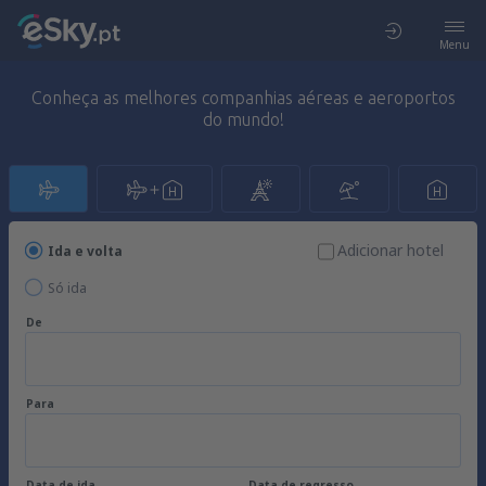
Menu
Conheça as melhores companhias aéreas e aeroportos
do mundo!
Adicionar hotel
Ida e volta
Só ida
De
Para
Data de ida
Data de regresso