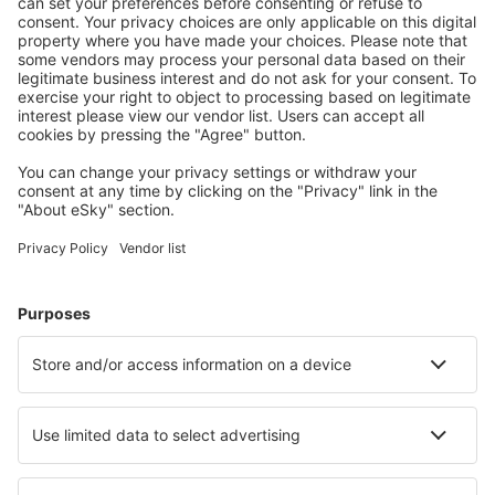
Descarregue a nossa app
e planeie
convenientemente as suas viagens
Planeie a sua viagem
Voos baratos
City Breaks
Férias
Alojamentos
Voo+Hotel
Hotéis
Transferência
Atrações