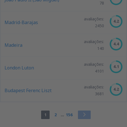
78
avaliações:
4.2
Madrid-Barajas
2450
avaliações:
4.4
Madeira
140
avaliações:
4.1
London Luton
4101
avaliações:
4.2
Budapest Ferenc Liszt
3681
1
2
...
156