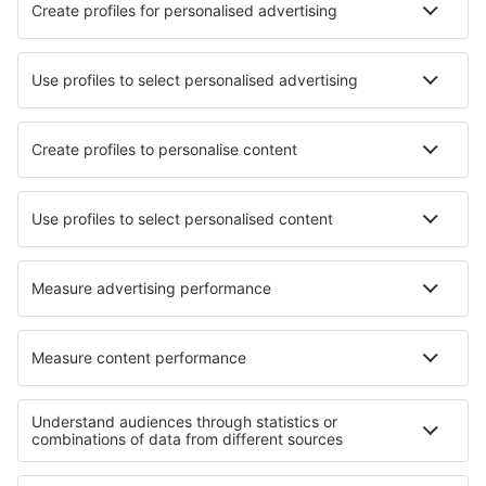
Eventos desportivos
Saiba mais
Aplicação de telemóvel
Linhas aéreas
Ryanair
TAP Portugal
easyJet
Azores Airlines
Transavia
Sobre a eSky
Termos e condições
Minhas reservas
Política de Privacidade
Assistência e contacto