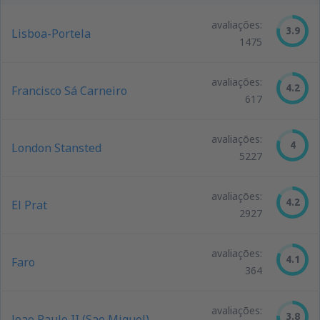
avaliações:
3.9
Lisboa-Portela
1475
avaliações:
4.2
Francisco Sá Carneiro
617
avaliações:
4
London Stansted
5227
avaliações:
4.2
El Prat
2927
avaliações:
4.1
Faro
364
avaliações:
3.8
Joao Paulo II (Sao Miguel)