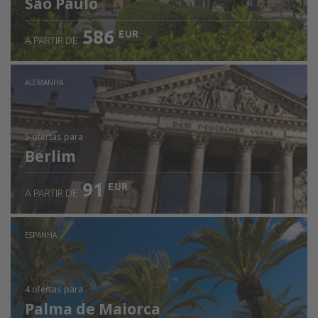
São Paulo
586
EUR
A PARTIR DE
ALEMANHA
5 ofertas
para
Berlim
91
EUR
A PARTIR DE
ESPANHA
4 ofertas
para
Palma de Maiorca