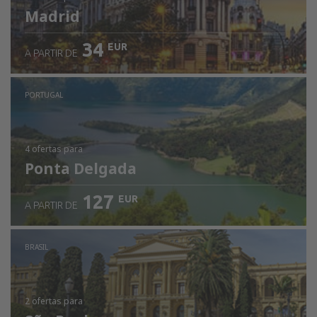
Madrid
34
EUR
A PARTIR DE
PORTUGAL
4 ofertas
para
Ponta Delgada
127
EUR
A PARTIR DE
BRASIL
2 ofertas
para