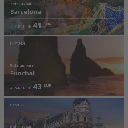
7 ofertas
para
Barcelona
41
EUR
A PARTIR DE
PORTUGAL
8 ofertas
para
Funchal
43
EUR
A PARTIR DE
ESPANHA
8 ofertas
para