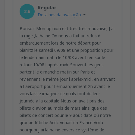
Regular
2.6
Detalhes da avaliação
Bonsoir Mon opinion est très très mauvaise, J ai
la rage ,la haine On nous a fait un refus d
embarquement lors de notre départ pour
biarritz le samedi 09/08 et une proposition pour
le lendemain matin le 10/08 avec bien sur le
retour 10/08 l après-midi .Souvent les gens
partent le dimanche matin sur Paris et
reviennent le même jour l après-midi, en arrivant
a l aéroport pour l embarquement 2h avant je
vous laisse imaginer ce qu ils font de leur
journée a la capitale Nous on avait pris des
billets d avion au mois de mars ainsi que des
billets de concert pour le 9 août date où notre
groupe fétiche Acdc venait en France Voilà
pourquoi j ai la haine envers ce système de