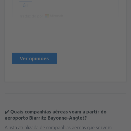
Útil
Traduzido por
Glynis
Verenigd Koninkrijk,
Junho 2019
Ver opiniões
✔️ Quais companhias aéreas voam a partir do
aeroporto Biarritz Bayonne-Anglet?
A lista atualizada de companhias aéreas que servem