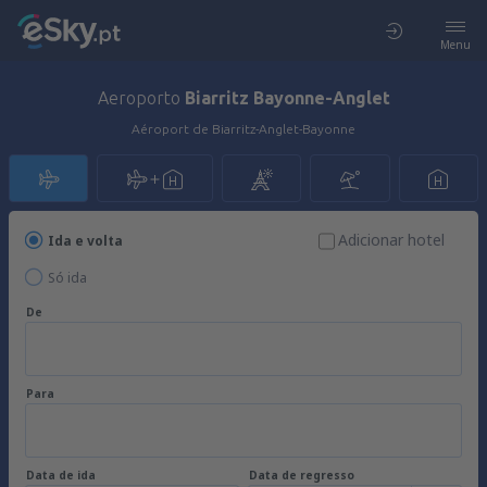
Menu
Aeroporto
Biarritz Bayonne-Anglet
Aéroport de Biarritz-Anglet-Bayonne
Adicionar hotel
Ida e volta
Só ida
De
Para
Data de ida
Data de regresso