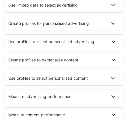
Lorient Lann-Bihouet (LRT)
Lannion Cote de Granit (LAI)
Le Havre Octeville (LEH)
Le Puy-Loudes Airport (LPY)
Lille Airport (LIL)
Lyon
Marselha Provence (MRS)
Metz Nancy-Lorraine (ETZ)
Annecy Meythet (NCY)
Saint-Nazaire Montoir Airport (SNR)
Montpellier Frejorgues (MPL)