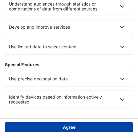
Nantes Atlantique (NTE)
Nimes Airport (FNI)
Paris
Ouessant Airport (OUI)
Pau Pirenéus (PUF)
Perigueux-Bassillac Airport (PGX)
Perpignan Rivesaltes (PGF)
Poltiers Biard (PIS)
Quimper Cornouaille (UIP)
Rodez Marcillac (RDZ)
Lyon