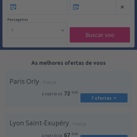
Passageiros
1
Buscar voo
As melhores ofertas de voos
Paris Orly
França
72
EUR
A PARTIR DE
7 ofertas
de
Lisboa, Lisboa Airport
(LIS)
Lyon Saint-Exupéry
127
França
A PARTIR DE
EUR
67
EUR
A PARTIR DE