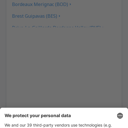
Bordeaux Merignac (BOD)
Brest Guipavas (BES)
Brive-La-Gaillarde Dordogne Valley (BVE)
Caen (CFR)
Beziers Cap d'Agde (BZR)
Carcassonne Airport (CCF)
Castres–Mazamet Airport (DCM)
Chambery-Savoie (CMF)
Paris
Clermont-Ferrand Airport (CFE)
Nice Costa Azul (NCE)