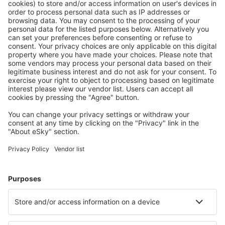
Deauville-Saint Gatien Airport (DOL)
Deols Marcel Dassault Airport (CHR)
Dijon-Bourgogne Airport (DIJ)
Dinard Pleurtuit Saint Malo (DNR)
Dole Jura Airport (DLE)
Strasbourg Entzheim (SXB)
Epinal Mirecourt Airport (EPL)
EuroAirport Mulhouse (MLH)
Figari South Corsica (FSC)
Grenoble Saint-Geoirs (GNB)
La Rochelle Ile de Re (LRH)