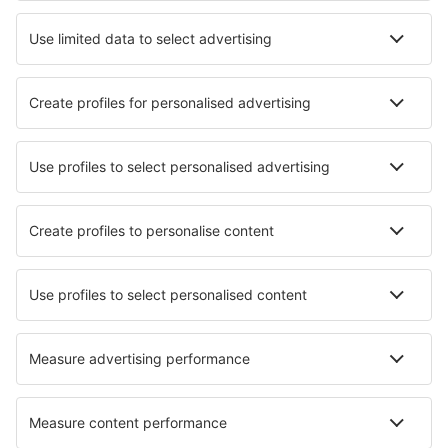
Devonport Airport (DPO)
Dubbo Airport (DBO)
Edward River Airport (EDR)
Elcho Island Airport (ELC)
Emerald Airport (EMD)
Esperance Airport (EPR)
Melbourne
Fitzroy Crossing (FIZ)
St Helens Flinders Island (FLS)
Townsville Garbutt (TSV)
Melbourne