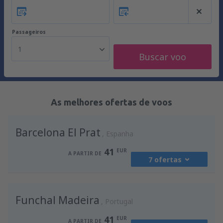
Passageiros
1
Buscar voo
As melhores ofertas de voos
Barcelona El Prat
Espanha
41
EUR
A PARTIR DE
7 ofertas
de
Porto, Francisco Sá Carneiro
(OPO)
Funchal Madeira
41
Portugal
A PARTIR DE
EUR
41
EUR
A PARTIR DE