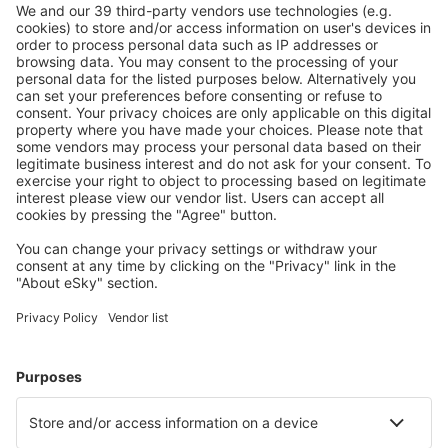
Carnarvon Apt. (CVQ)
Ceduna Airport (CED)
Charleville Airport (CTL)
Cloncurry Airport (CNJ)
Coen Apt. (CUQ)
Coffs Harbour Airport (CFS)
Coober Pedy Waterhole (CPD)
Cooktown Apt. (CTN)
Darwin Intl Airport (DRW)
Derby Airport (DRB)