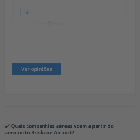
Útil
Traduzido por
Christopher
United States Of America,
Janeiro 2020
Ver opiniões
✔️ Quais companhias aéreas voam a partir do
aeroporto Brisbane Airport?