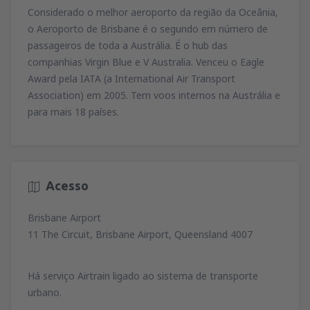
79
Considerado o melhor aeroporto da região da Oceânia,
de
Lisboa, Lisboa Airport
(LIS)
A PARTIR DE
EUR
74
o Aeroporto de Brisbane é o segundo em número de
A PARTIR DE
EUR
de
Porto, Francisco Sá Carneiro
(OPO)
passageiros de toda a Austrália. É o hub das
164
de
Porto, Francisco Sá Carneiro
(OPO)
A PARTIR DE
EUR
companhias Virgin Blue e V Australia. Venceu o Eagle
34
de
Lisboa, Lisboa Airport
(LIS)
A PARTIR DE
EUR
Award pela IATA (a International Air Transport
81
A PARTIR DE
EUR
de
Porto, Francisco Sá Carneiro
(OPO)
Association) em 2005. Tem voos internos na Austrália e
127
de
Faro, Faro Airport
(FAO)
A PARTIR DE
EUR
para mais 18 países.
34
de
Porto, Francisco Sá Carneiro
(OPO)
A PARTIR DE
EUR
72
A PARTIR DE
EUR
de
Lisboa, Lisboa Airport
(LIS)
36
A PARTIR DE
EUR
Acesso
Brisbane Airport
de
Lisboa, Lisboa Airport
(LIS)
67
11 The Circuit, Brisbane Airport, Queensland 4007
A PARTIR DE
EUR
Há serviço Airtrain ligado ao sistema de transporte
urbano.