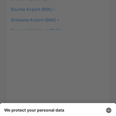
Bourke Airport (BRK)
Brisbane Airport (BNE)
Broken Hill Airport (BHQ)
Broome Intl Airport (BME)
Bundaberg Airport (BDB)
Burketown Airport (BUC)
Burnie Airport (BWT)
Busselton Airport (BQB)
Ballina Byron Gateway (BNK)
Cairns Airport (CNS)
Canberra Intl Airport (CBR)