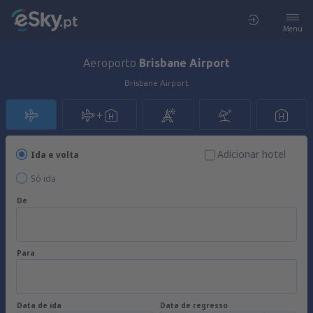
Menu
Aeroporto
Brisbane Airport
Brisbane Airport
Adicionar hotel
Ida e volta
Só ida
De
Para
Data de ida
Data de regresso