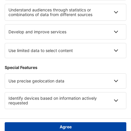
Geraldton Airport (GET)
Gladstone Airport (GLT)
Coolangatta Gold Coast (OOL)
Nhulunbuy Gove (GOV)
Grafton Airport (GFN)
Hamilton Great Barrier Reef (HTI)
Griffith Airport (GFF)
Groote Eylandt Airport (GTE)
Halls Creek Airport (HCQ)
Hamilton Airport (HLT)
Hervey Bay Airport (HVB)