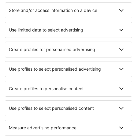
Dharamsala Gaggal Airport (DHM)
Gaya Airport (GAY)
Gondia (GDB)
Gorakhpur Airport (GOP)
Jamnagar Govardhanpur (JGA)
Gwalior Airport (GWL)
Hindon Airport (HDO)
Hubli Airport (HBX)
Imphal Airport (IMF)
Nova Deli Indira Gandhi (DEL)
Aeroporto Maa Danteswari (JGB)