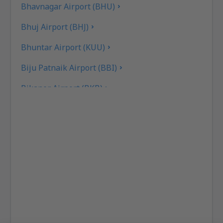
Bhavnagar Airport (BHU)
Bhuj Airport (BHJ)
Bhuntar Airport (KUU)
Biju Patnaik Airport (BBI)
Bikaner Airport (BKB)
Aeroporto Bilasa Devi Kevat (PAB)
Ranchi Birsa Munda (IXR)
Kozhikode Calicut (CCJ)
Chandigarh Airport (IXC)
Chennai Intl Airport (MAA)
Bombay Chhatrapati Shivaji (BOM)