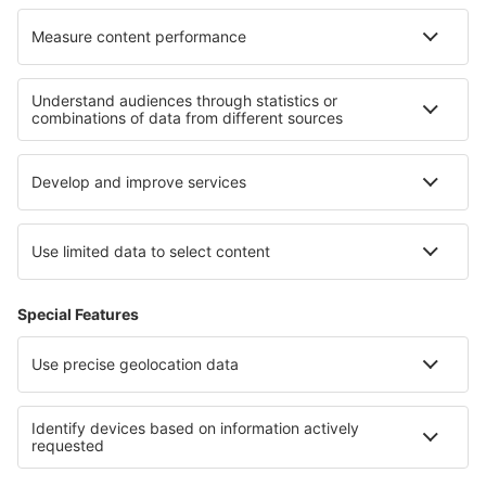
Jaipur Intl Airport (JAI)
Jaisalmer Airport (JSA)
Aeroporto de Jalgaon (JLG)
Toranagallu Jindal Vijaynagar (VDY)
Jodhpur Airport (JDH)
Dehradun Jolly Grant (DED)
Jorhat Airport (JRH)
Aeroporto de Keshod (IXK)
Gulbarga Kalaburagi (GBI)
Gandhidham Kandla (IXY)
Kannur International Airport (CNN)