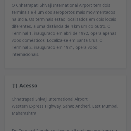
79
O Chhatrapati Shivaji International Airport tem dois
de
Lisboa, Lisboa Airport
(LIS)
A PARTIR DE
EUR
74
terminais e é um dos aeroportos mais movimentados
A PARTIR DE
EUR
de
Porto, Francisco Sá Carneiro
(OPO)
na Índia. Os terminais estão localizados em dois locais
164
de
Porto, Francisco Sá Carneiro
(OPO)
A PARTIR DE
EUR
diferentes, a uma distância de 4 km um do outro. O
34
de
Lisboa, Lisboa Airport
(LIS)
A PARTIR DE
EUR
Terminal 1, inaugurado em abril de 1992, opera apenas
81
A PARTIR DE
EUR
de
Porto, Francisco Sá Carneiro
(OPO)
voos domésticos. Localiza-se em Santa Cruz. O
128
de
Faro, Faro Airport
(FAO)
A PARTIR DE
EUR
Terminal 2, inaugurado em 1981, opera voos
34
de
Porto, Francisco Sá Carneiro
(OPO)
A PARTIR DE
EUR
internacionais.
72
A PARTIR DE
EUR
de
Lisboa, Lisboa Airport
(LIS)
36
A PARTIR DE
EUR
Acesso
de
Lisboa, Lisboa Airport
(LIS)
70
Chhatrapati Shivaji International Airport
A PARTIR DE
EUR
Western Express Highway, Sahar, Andheri, East Mumbai,
Maharashtra
Do Terminal 2 pode-se chegar a Bombaim por trem ou