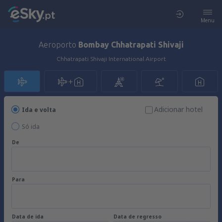
Menu
Aeroporto
Bombay Chhatrapati Shivaji
Chhatrapati Shivaji International Airport
Adicionar hotel
Ida e volta
Só ida
De
Para
Data de ida
Data de regresso