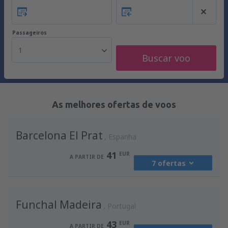
Passageiros
1
Buscar voo
As melhores ofertas de voos
Barcelona El Prat
Espanha
41
EUR
A PARTIR DE
7 ofertas
de
Porto, Francisco Sá Carneiro
(OPO)
Funchal Madeira
41
Portugal
A PARTIR DE
EUR
43
EUR
A PARTIR DE