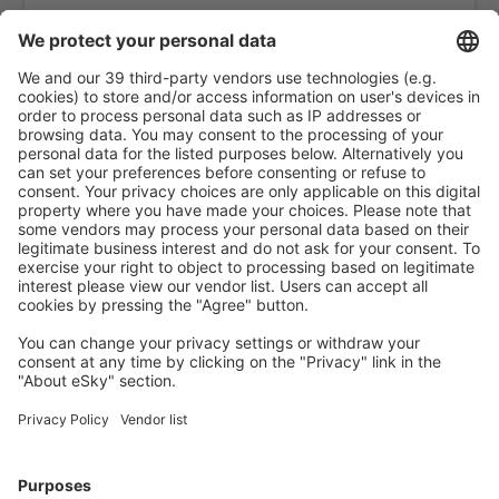
Aurangabad Chikkalthana (IXU)
Cochin Intl Airport (COK)
Peelamedu Coimbatore Intl Airport (CJB)
Cuddapah Airport (CDP)
Udaipur Dabok (UDR)
Panaji Dabolim (GOI)
Indore Devi Ahilyabai Holkar (IDR)
Dibrugarh Airport (DIB)
Dimapur Apt. (DMU)
Diu Airport (DIU)
Jabalpur Airport (JLR)