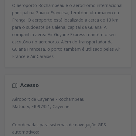
79
O aeroporto Rochambeau é o aeródromo internacional
de
Lisboa, Lisboa Airport
(LIS)
A PARTIR DE
EUR
74
principal na Guiana Francesa, território ultramarino da
A PARTIR DE
EUR
de
Porto, Francisco Sá Carneiro
(OPO)
França. O aeroporto está localizado a cerca de 13 km
164
de
Porto, Francisco Sá Carneiro
(OPO)
A PARTIR DE
EUR
para o sudoeste de Caiena, capital da Guiana. A
35
de
Lisboa, Lisboa Airport
(LIS)
A PARTIR DE
EUR
companhia aérea Air Guyane Express mantém o seu
81
A PARTIR DE
EUR
de
Porto, Francisco Sá Carneiro
(OPO)
escritório no aeroporto. Além do transportador da
127
de
Faro, Faro Airport
(FAO)
A PARTIR DE
EUR
Guiana Francesa, o porto também é utilizado pelas Air
34
de
Porto, Francisco Sá Carneiro
(OPO)
A PARTIR DE
EUR
France e Air Caraibes.
72
A PARTIR DE
EUR
de
Lisboa, Lisboa Airport
(LIS)
36
A PARTIR DE
EUR
Acesso
de
Lisboa, Lisboa Airport
(LIS)
Aéroport de Cayenne - Rochambeau
67
A PARTIR DE
EUR
Matoury, FR-97351, Cayenne
Coordenadas para sistemas de navegação GPS
automotivos: