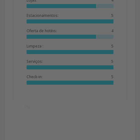
Lojas:
4
Estacionamentos:
5
Oferta de hotéis:
4
Limpeza :
5
Serviços:
5
Check-in:
5
Útil
Catiane
Portugal,
Junho 2019