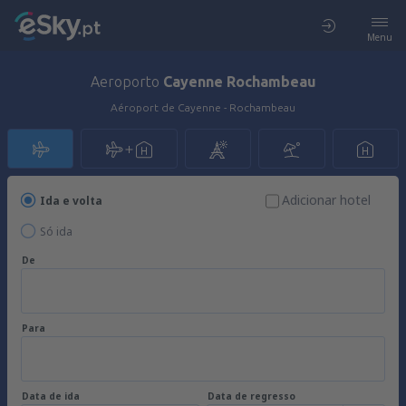
Menu
Aeroporto
Cayenne Rochambeau
Aéroport de Cayenne - Rochambeau
Adicionar hotel
Ida e volta
Só ida
De
Para
Data de ida
Data de regresso