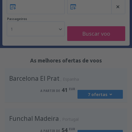
Passageiros
1
Buscar voo
As melhores ofertas de voos
Barcelona El Prat
Espanha
41
EUR
A PARTIR DE
7 ofertas
de
Porto, Francisco Sá Carneiro
(OPO)
Funchal Madeira
41
Portugal
A PARTIR DE
EUR
54
EUR
A PARTIR DE