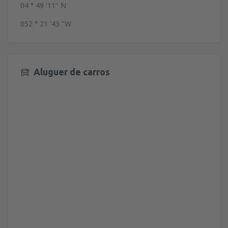
04 ° 49 '11" N
052 ° 21 '43 "W
Aluguer de carros