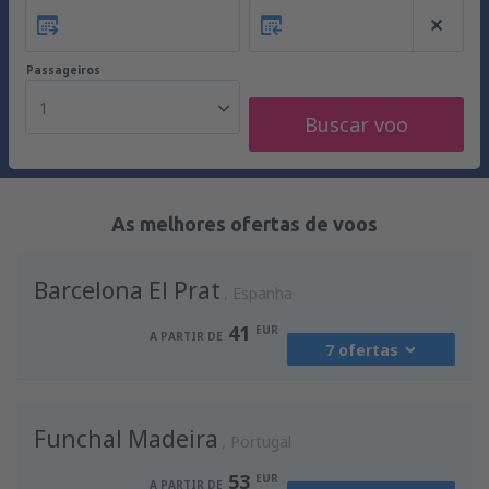
Passageiros
1
Buscar voo
As melhores ofertas de voos
Barcelona El Prat
Espanha
41
EUR
A PARTIR DE
7 ofertas
de
Porto, Francisco Sá Carneiro
(OPO)
Funchal Madeira
41
Portugal
A PARTIR DE
EUR
53
EUR
A PARTIR DE