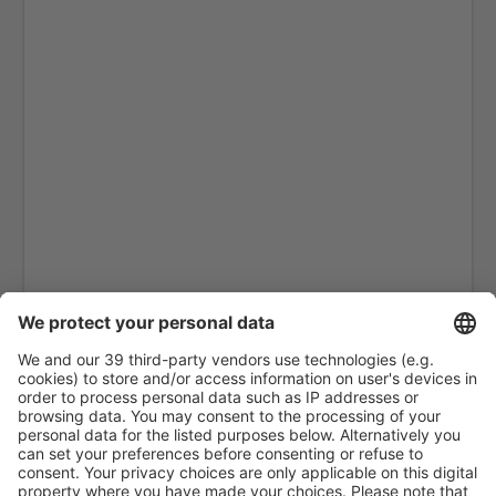
General Santos Airport (GES)
Caticlan Airport (MPH)
Iloilo Intl Airport (ILO)
Kalibo Airport (KLO)
Ozamiz City Labo (OZC)
Laoag Intl Airport (LAO)
Cagayan De Oro Lumbia (CGY)
Mactan-Cebu Airport (CEB)
Camiguin Mambajao (CGM)
Naga Airport (WNP)
Manila Ninoy Aquino (MNL)