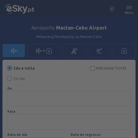
Menu
Aeroporto
Mactan-Cebu Airport
Paliparang Pandaigdig ng Mactan-Cebu
Adicionar hotel
Ida e volta
Só ida
De
Para
Data de ida
Data de regresso