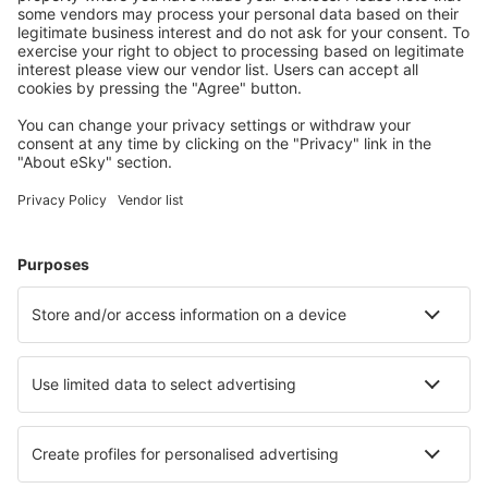
Pagadian Airport (PAG)
Puerto Princesa Airport (PPS)
Roxas Airport (RXS)
San Jose Airport (SJI)
San Vicente Airport (SWL)
Siargao Airport (IAO)
Bacolod Silay (BCD)
Subic Bay (SFS)
Surigao Airport (SUG)
Tawi-Tawi Airport (TWT)
Tuguegarao Airport (TUG)