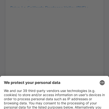
Brive-La-Gaillarde Dordogne Valley (BVE)
Caen (CFR)
Beziers Cap d'Agde (BZR)
Carcassonne Airport (CCF)
Castres–Mazamet Airport (DCM)
Chambery-Savoie (CMF)
Paris
Clermont-Ferrand Airport (CFE)
Nice Costa Azul (NCE)
Deauville-Saint Gatien Airport (DOL)
Deols Marcel Dassault Airport (CHR)