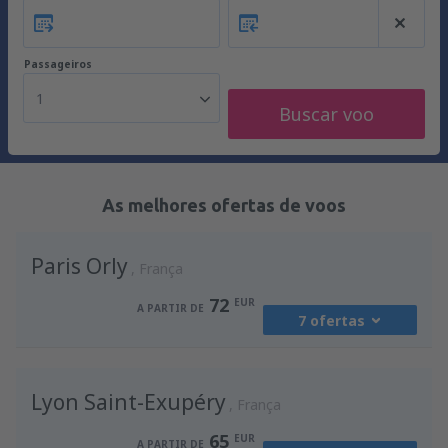
Passageiros
1
Buscar voo
As melhores ofertas de voos
Paris Orly
França
72
EUR
A PARTIR DE
7 ofertas
de
Lisboa, Lisboa Airport
(LIS)
Lyon Saint-Exupéry
127
França
A PARTIR DE
EUR
65
EUR
A PARTIR DE