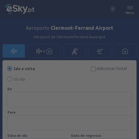
Menu
Aeroporto
Clermont-Ferrand Airport
Aéroport de Clermont-Ferrand Auvergne
Adicionar hotel
Ida e volta
Só ida
De
Para
Data de ida
Data de regresso