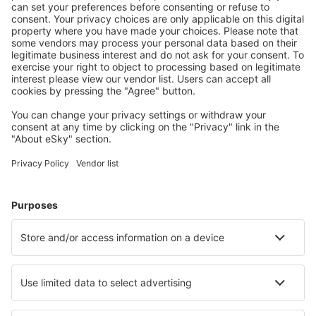
Dijon-Bourgogne Airport (DIJ)
Dinard Pleurtuit Saint Malo (DNR)
Dole Jura Airport (DLE)
Strasbourg Entzheim (SXB)
Epinal Mirecourt Airport (EPL)
EuroAirport Mulhouse (MLH)
Figari South Corsica (FSC)
Grenoble Saint-Geoirs (GNB)
La Rochelle Ile de Re (LRH)
Lorient Lann-Bihouet (LRT)
Lannion Cote de Granit (LAI)