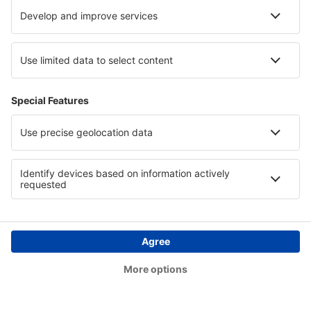
Paris
Ouessant Airport (OUI)
Pau Pirenéus (PUF)
Perigueux-Bassillac Airport (PGX)
Perpignan Rivesaltes (PGF)
Poltiers Biard (PIS)
Quimper Cornouaille (UIP)
Rodez Marcillac (RDZ)
Lyon
Saint-Etienne Andrezieux-Boutheon (EBU)