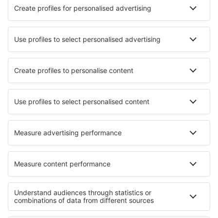
Le Havre Octeville (LEH)
Le Puy-Loudes Airport (LPY)
Lille Airport (LIL)
Lyon
Marselha Provence (MRS)
Metz Nancy-Lorraine (ETZ)
Annecy Meythet (NCY)
Saint-Nazaire Montoir Airport (SNR)
Montpellier Frejorgues (MPL)
Nantes Atlantique (NTE)
Nimes Airport (FNI)