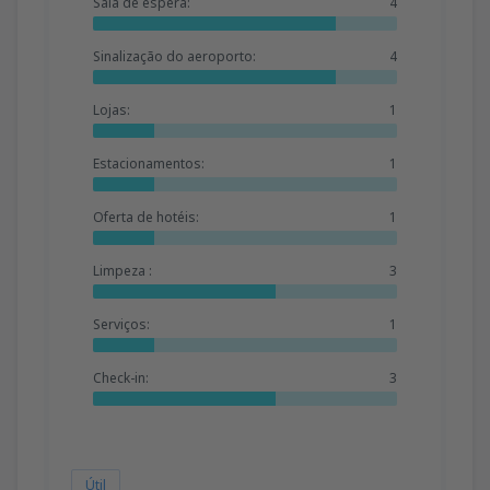
Sala de espera:
4
Sinalização do aeroporto:
4
Lojas:
1
Estacionamentos:
1
Oferta de hotéis:
1
Limpeza :
3
Serviços:
1
Check-in:
3
Útil