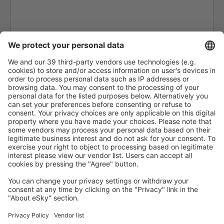
Sibolga Ferdinand Lumban Tobing (FLZ)
Biak Frans Kaisepo (BIK)
Galela Gamar Malamo (GLX)
Larantuka Gewayantana (LKA)
Kotabaru Gusti Syamsir Alam Airport (KBU)
Ende Hasan Aroeboesman (ENE)
Tanjung Pandan H.A.S. Hanandjoeddin (TJQ)
Jacarta
Kendari Haluoleo (KDI)
Batam Hang Nadim (BTH)
Bandung Husein Sastranegara (BDO)