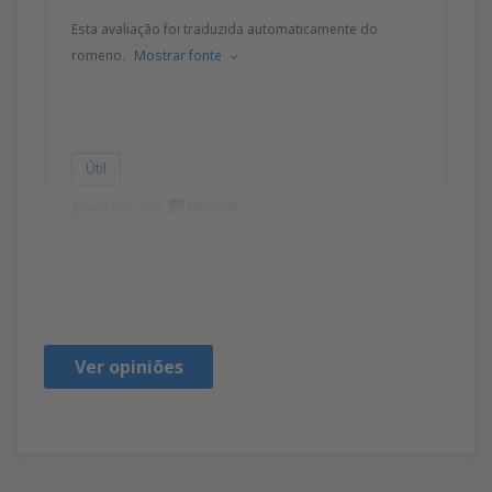
Esta avaliação foi traduzida automaticamente do
romeno.
Mostrar fonte
Útil
Traduzido por
Anca
Rumania,
Outubro 2022
Ver opiniões