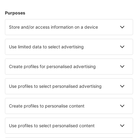
Pangkalanbun Iskandar (PKN)
Banda Aceh
Gorontalo Jalaluddin (GTO)
Surabaya Juanda (SUB)
Tarakan Juwata (TRK)
Kaimana Airport (KNG)
Tanjung Redeb Kalimarau Airport (BEJ)
Majalengka Kertajati International Airport (KJT)
Ketapang Airport (KTG)
Tanjung Pinang Kijang (TNJ)
Labuan Bajo Komodo (LBJ)