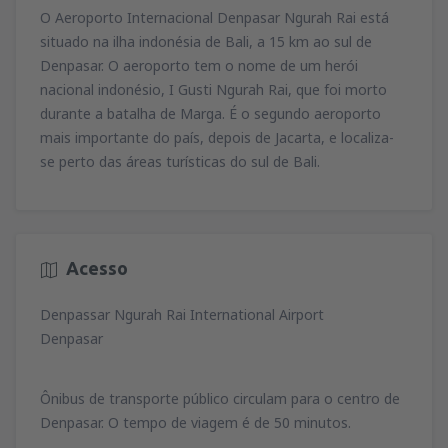
79
O Aeroporto Internacional Denpasar Ngurah Rai está
de
Lisboa, Lisboa Airport
(LIS)
A PARTIR DE
EUR
74
situado na ilha indonésia de Bali, a 15 km ao sul de
A PARTIR DE
EUR
de
Porto, Francisco Sá Carneiro
(OPO)
Denpasar. O aeroporto tem o nome de um herói
164
de
Porto, Francisco Sá Carneiro
(OPO)
A PARTIR DE
EUR
nacional indonésio, I Gusti Ngurah Rai, que foi morto
34
de
Lisboa, Lisboa Airport
(LIS)
A PARTIR DE
EUR
durante a batalha de Marga. É o segundo aeroporto
81
A PARTIR DE
EUR
de
Porto, Francisco Sá Carneiro
(OPO)
mais importante do país, depois de Jacarta, e localiza-
127
de
Faro, Faro Airport
(FAO)
A PARTIR DE
EUR
se perto das áreas turísticas do sul de Bali.
34
de
Porto, Francisco Sá Carneiro
(OPO)
A PARTIR DE
EUR
72
A PARTIR DE
EUR
de
Lisboa, Lisboa Airport
(LIS)
36
A PARTIR DE
EUR
Acesso
Denpassar Ngurah Rai International Airport
de
Lisboa, Lisboa Airport
(LIS)
67
Denpasar
A PARTIR DE
EUR
Ônibus de transporte público circulam para o centro de
Denpasar. O tempo de viagem é de 50 minutos.