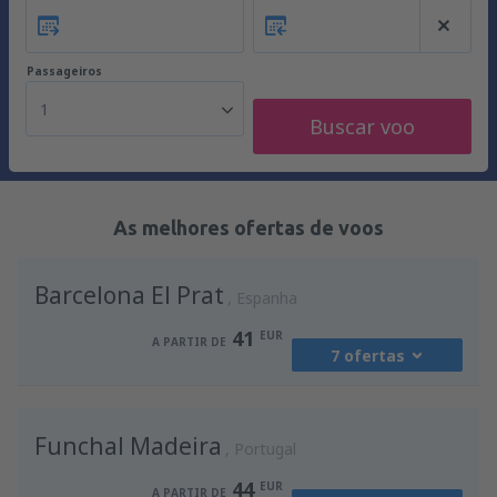
Passageiros
1
Buscar voo
As melhores ofertas de voos
Barcelona El Prat
Espanha
41
EUR
A PARTIR DE
7 ofertas
de
Porto, Francisco Sá Carneiro
(OPO)
Funchal Madeira
41
Portugal
A PARTIR DE
EUR
44
EUR
A PARTIR DE