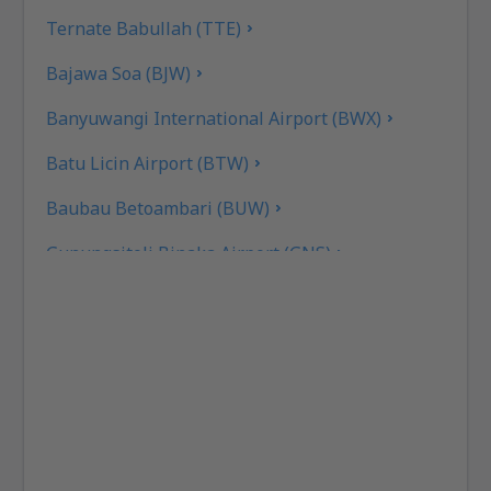
Ternate Babullah (TTE)
Bajawa Soa (BJW)
Banyuwangi International Airport (BWX)
Batu Licin Airport (BTW)
Baubau Betoambari (BUW)
Gunungsitoli Binaka Airport (GNS)
Pangkal Pinang Depati Amir (PGK)
Sorong D.E. Osok (SOQ)
Kupang El Tari (KOE)
Fakfak Torea (FKQ)
Bengkulu Fatmawati Soekarno (BKS)