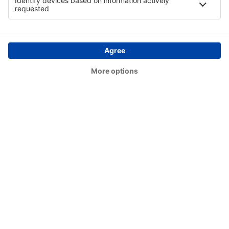
Namlea Namniwel (NAM)
Denpasar Ngurah Rai (DPS)
Dekai Nop Goliat (DEX)
Noto Hadinegoro Airport (JBB)
Nunukan (NNX)
Palopo Lagaligo Airport (LLO)
Putussibau Pangsuma Airport (PSU)
Ambon Pattimura (AMQ)
Pinang Kampai Airport (DUM)
Medan
Bandar Lampung Radin Inten II (TKG)