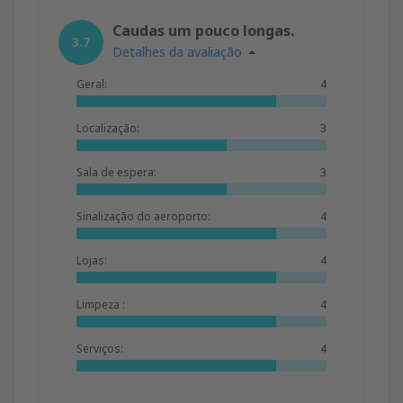
Caudas um pouco longas.
3.7
Detalhes da avaliação
Geral:
4
Localização:
3
Sala de espera:
3
Sinalização do aeroporto:
4
Lojas:
4
Limpeza :
4
Serviços:
4