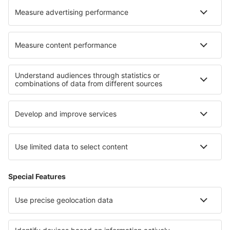
Medan
Langgur (LUV)
Letung Airport (LMU)
Lombok Intl Airport (LOP)
Luwuk Airport (LUW)
Lhoksumawe Malikus Saleh (LSW)
Saumlaki Mathilda Batlayeri (SXK)
Padang Minangkabau (PDG)
Merauke Mopah (MKQ)
Palu Mutiara (PLW)
Nabire Airport (NBX)