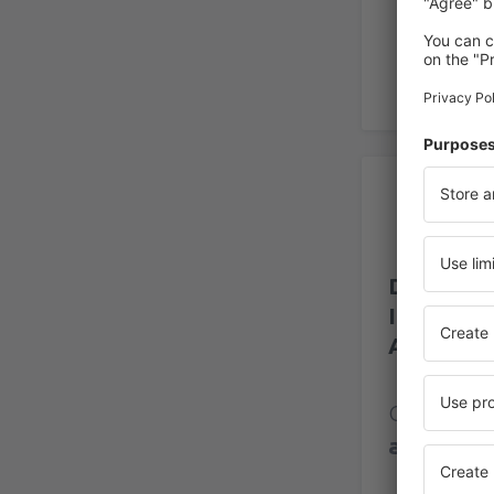
Op
Dakar Bla
Internati
Aeroport
Classific
avaliaçõe