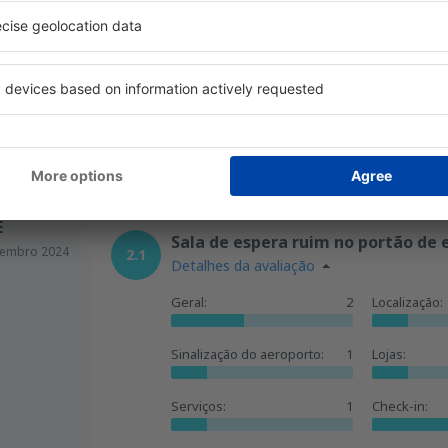
Mais de 50 aeroportos vistos. Portanto, i
Esta avaliação foi traduzida automaticamente do
Útil
1
E
Sala de espera ruim no portão de
embro 2024
2.1
Detalhes da avaliação
Geral:
2
Localização:
Sinalização do aeroporto:
1
Lojas:
Serviços:
1
Check-in: