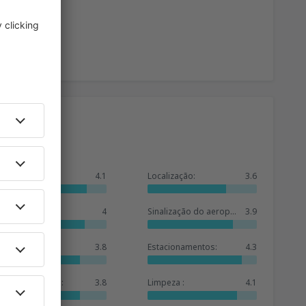
Geral:
4.1
Localização:
3.6
Sala de espera:
4
Sinalização do aeroporto:
3.9
Lojas:
3.8
Estacionamentos:
4.3
Oferta de hotéis:
3.8
Limpeza :
4.1