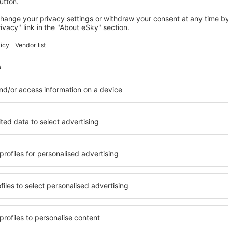
iniões
ise Diagne
onal Aeroporto
4
o
ação baseada em
28
s
de viajantes reais