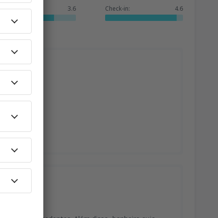
Serviços:
3.6
Check-in:
4.6
!