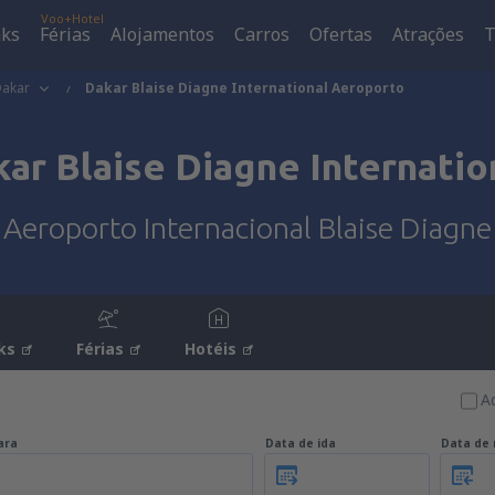
Voo+Hotel
aks
Férias
Alojamentos
Carros
Ofertas
Atrações
T
akar
Dakar Blaise Diagne International Aeroporto
ar Blaise Diagne Internati
Aeroporto Internacional Blaise Diagne
ks
Férias
Hotéis
A
ara
Data de ida
Data de 