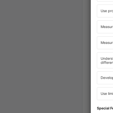
Marcel
France,
Dez
Catherin
France,
Mar