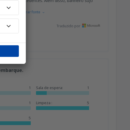
sso é sem precedentes. Além disso, banheiro sujo
 francês.
Mostrar fonte
Traduzido por
 embarque.
1
Sala de espera:
1
1
Limpeza :
5
5