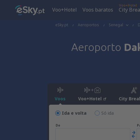
Voo+Hotel
Voo+Hotel
Voos baratos
City Bre
eSky.pt
Aeroportos
Senegal
D
Aeroporto
Dak
Voos
Voo+Hotel
City Brea
Ida e volta
Só ida
De
P