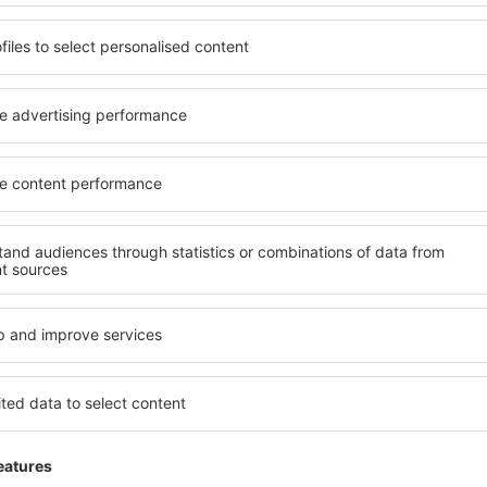
Excelente
embro 2025
4.4
Detalhes da avaliação
Très bien
Útil
e
Área para fumantes por uma taxa!
ço 2025
3.3
Detalhes da avaliação