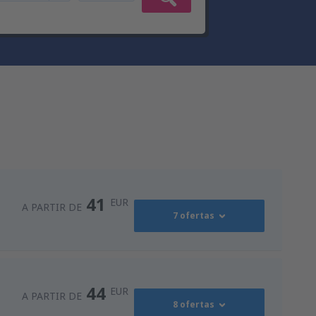
41
EUR
A PARTIR DE
7 ofertas
41
ro
(OPO)
A PARTIR DE
EUR
44
EUR
A PARTIR DE
8 ofertas