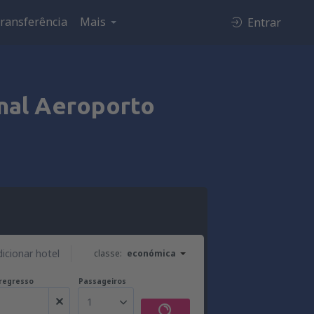
ransferência
Mais
Entrar
onal Aeroporto
dicionar hotel
classe:
económica
regresso
Passageiros
1