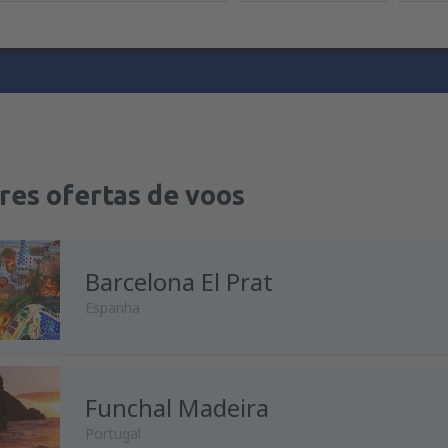
res ofertas de voos
Barcelona El Prat
Espanha
Funchal Madeira
de
Porto, Francisco Sá Carnei
Portugal