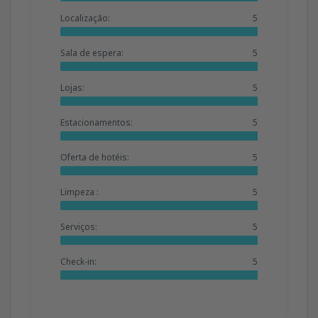
Localização:
5
Sala de espera:
5
Lojas:
5
Estacionamentos:
5
Oferta de hotéis:
5
Limpeza :
5
Serviços:
5
Check-in:
5