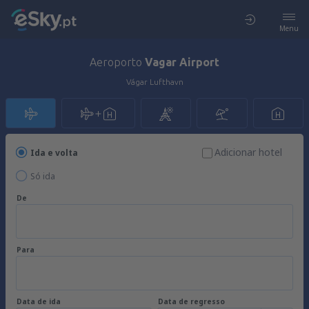
Menu
Aeroporto
Vagar Airport
Vágar Lufthavn
Adicionar hotel
Ida e volta
Só ida
De
Para
Data de ida
Data de regresso