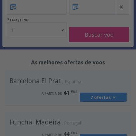
Passageiros
1
Buscar voo
As melhores ofertas de voos
Barcelona El Prat
Espanha
41
EUR
A PARTIR DE
7 ofertas
de
Porto, Francisco Sá Carneiro
(OPO)
Funchal Madeira
41
Portugal
A PARTIR DE
EUR
44
EUR
A PARTIR DE