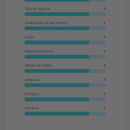
Sala de espera:
4
Sinalização do aeroporto:
4
Lojas:
4
Estacionamentos:
4
Oferta de hotéis:
4
Limpeza :
4
Serviços:
4
Check-in:
4