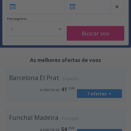
Passageiros
1
Buscar voo
As melhores ofertas de voos
Barcelona El Prat
Espanha
41
EUR
A PARTIR DE
7 ofertas
de
Porto, Francisco Sá Carneiro
(OPO)
Funchal Madeira
41
Portugal
A PARTIR DE
EUR
54
EUR
A PARTIR DE