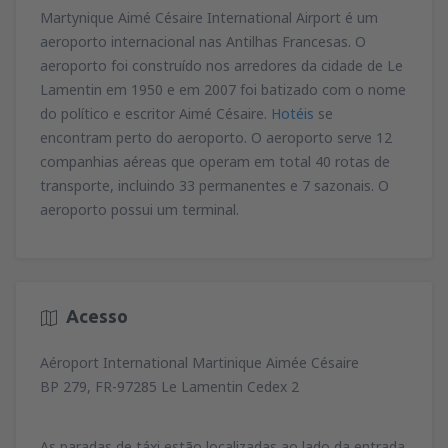
79
Martynique Aimé Césaire International Airport é um
de
Lisboa, Lisboa Airport
(LIS)
A PARTIR DE
EUR
74
aeroporto internacional nas Antilhas Francesas. O
A PARTIR DE
EUR
de
Porto, Francisco Sá Carneiro
(OPO)
aeroporto foi construído nos arredores da cidade de Le
164
de
Porto, Francisco Sá Carneiro
(OPO)
A PARTIR DE
EUR
Lamentin em 1950 e em 2007 foi batizado com o nome
34
de
Lisboa, Lisboa Airport
(LIS)
A PARTIR DE
EUR
do político e escritor Aimé Césaire.
Hotéis
se
81
A PARTIR DE
EUR
de
Porto, Francisco Sá Carneiro
(OPO)
encontram perto do aeroporto. O aeroporto serve 12
127
de
Faro, Faro Airport
(FAO)
A PARTIR DE
EUR
companhias aéreas que operam em total 40 rotas de
34
de
Porto, Francisco Sá Carneiro
(OPO)
A PARTIR DE
EUR
transporte, incluindo 33 permanentes e 7 sazonais. O
72
A PARTIR DE
EUR
aeroporto possui um terminal.
de
Lisboa, Lisboa Airport
(LIS)
36
A PARTIR DE
EUR
Acesso
de
Lisboa, Lisboa Airport
(LIS)
67
A PARTIR DE
EUR
Aéroport International Martinique Aimée Césaire
BP 279, FR-97285 Le Lamentin Cedex 2
As paradas de táxi estão localizadas ao lado da entrada