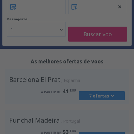
Passageiros
1
Buscar voo
As melhores ofertas de voos
Barcelona El Prat
Espanha
41
EUR
A PARTIR DE
7 ofertas
de
Porto, Francisco Sá Carneiro
(OPO)
Funchal Madeira
41
Portugal
A PARTIR DE
EUR
53
EUR
A PARTIR DE