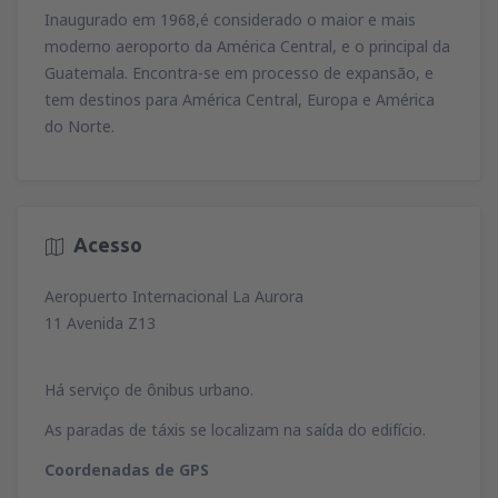
79
Inaugurado em 1968,é considerado o maior e mais
de
Lisboa, Lisboa Airport
(LIS)
A PARTIR DE
EUR
74
moderno aeroporto da América Central, e o principal da
A PARTIR DE
EUR
de
Porto, Francisco Sá Carneiro
(OPO)
Guatemala. Encontra-se em processo de expansão, e
164
de
Porto, Francisco Sá Carneiro
(OPO)
A PARTIR DE
EUR
tem destinos para América Central, Europa e América
42
de
Lisboa, Lisboa Airport
(LIS)
A PARTIR DE
EUR
do Norte.
81
A PARTIR DE
EUR
de
Porto, Francisco Sá Carneiro
(OPO)
127
de
Faro, Faro Airport
(FAO)
A PARTIR DE
EUR
34
de
Porto, Francisco Sá Carneiro
(OPO)
A PARTIR DE
EUR
72
A PARTIR DE
EUR
Acesso
de
Lisboa, Lisboa Airport
(LIS)
36
A PARTIR DE
EUR
Aeropuerto Internacional La Aurora
11 Avenida Z13
de
Lisboa, Lisboa Airport
(LIS)
67
A PARTIR DE
EUR
Há serviço de ônibus urbano.
As paradas de táxis se localizam na saída do edifício.
Coordenadas de GPS